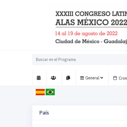
General
Cro
País