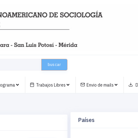
buscar
nograma
Trabajos Libres
Envio de mails
D
Países