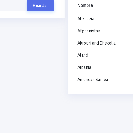
Nombre
Abkhazia
Afghanistan
Akrotiri and Dhekelia
Aland
Albania
American Samoa
Andorra
Angola
Anguilla
Antigua and Barbuda