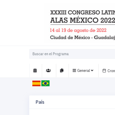
General
Cro
País