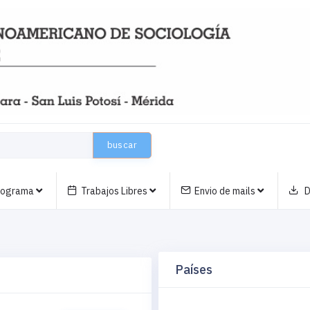
buscar
nograma
Trabajos Libres
Envio de mails
D
Países