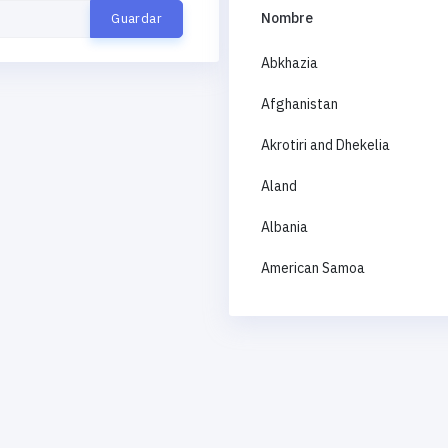
Nombre
Abkhazia
Afghanistan
Akrotiri and Dhekelia
Aland
Albania
American Samoa
Andorra
Angola
Anguilla
Antigua and Barbuda