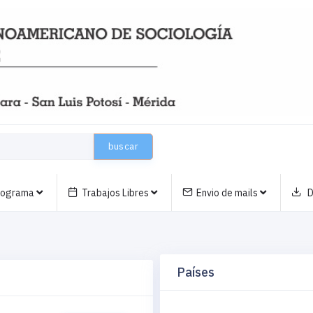
buscar
nograma
Trabajos Libres
Envio de mails
D
Países