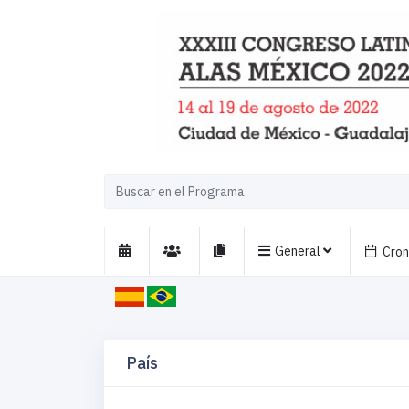
General
Cro
País