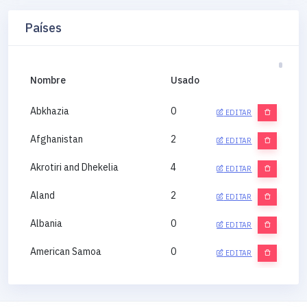
Países
Nombre
Usado
Abkhazia
0
EDITAR
Afghanistan
2
EDITAR
Akrotiri and Dhekelia
4
EDITAR
Aland
2
EDITAR
Albania
0
EDITAR
American Samoa
0
EDITAR
Andorra
0
EDITAR