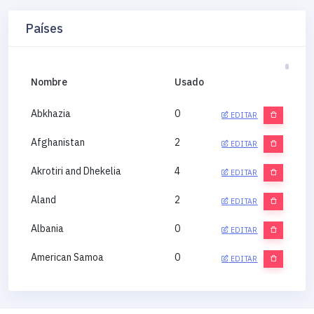
Países
Nombre
Usado
Abkhazia
0
EDITAR
Afghanistan
2
EDITAR
Akrotiri and Dhekelia
4
EDITAR
Aland
2
EDITAR
Albania
0
EDITAR
American Samoa
0
EDITAR
Andorra
0
EDITAR