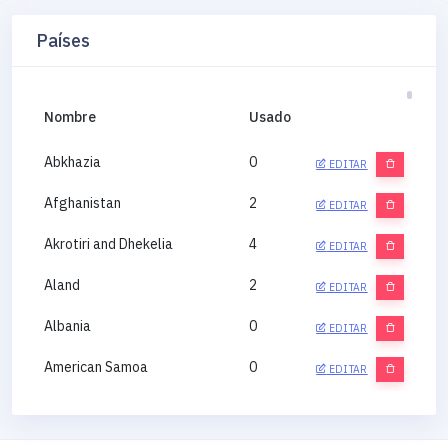
Países
Nombre
Usado
Abkhazia
0
EDITAR
Afghanistan
2
EDITAR
Akrotiri and Dhekelia
4
EDITAR
Aland
2
EDITAR
Albania
0
EDITAR
American Samoa
0
EDITAR
Andorra
0
EDITAR