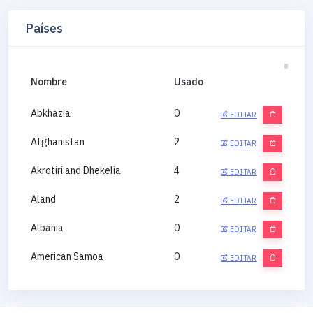
Países
Nombre
Usado
Abkhazia
0
EDITAR
Afghanistan
2
EDITAR
Akrotiri and Dhekelia
4
EDITAR
Aland
2
EDITAR
Albania
0
EDITAR
American Samoa
0
EDITAR
Andorra
0
EDITAR