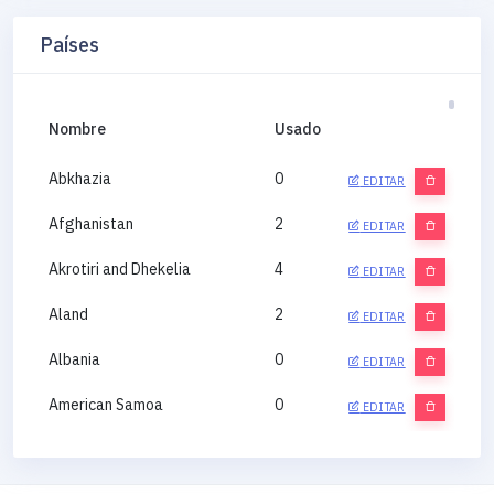
Países
Nombre
Usado
Abkhazia
0
EDITAR
Afghanistan
2
EDITAR
Akrotiri and Dhekelia
4
EDITAR
Aland
2
EDITAR
Albania
0
EDITAR
American Samoa
0
EDITAR
Andorra
0
EDITAR