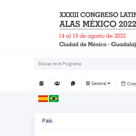
General
Cro
País