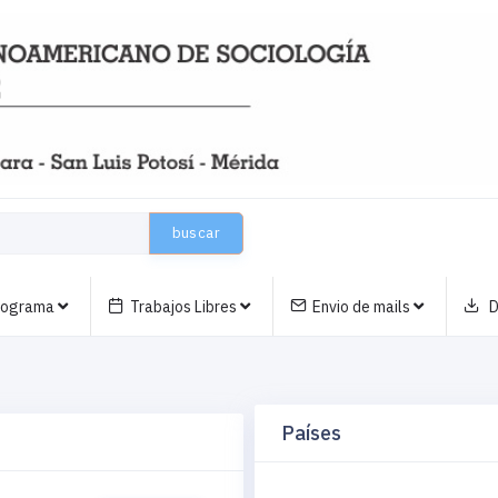
buscar
nograma
Trabajos Libres
Envio de mails
D
Países