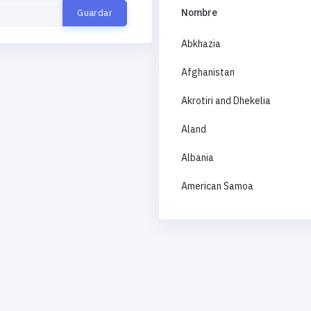
Nombre
Abkhazia
Afghanistan
Akrotiri and Dhekelia
Aland
Albania
American Samoa
Andorra
Angola
Anguilla
Antigua and Barbuda