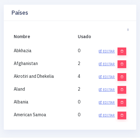
Países
Nombre
Usado
Abkhazia
0
EDITAR
Afghanistan
2
EDITAR
Akrotiri and Dhekelia
4
EDITAR
Aland
2
EDITAR
Albania
0
EDITAR
American Samoa
0
EDITAR
Andorra
0
EDITAR