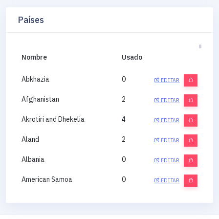
Países
Nombre
Usado
Abkhazia
0
EDITAR
Afghanistan
2
EDITAR
Akrotiri and Dhekelia
4
EDITAR
Aland
2
EDITAR
Albania
0
EDITAR
American Samoa
0
EDITAR
Andorra
0
EDITAR