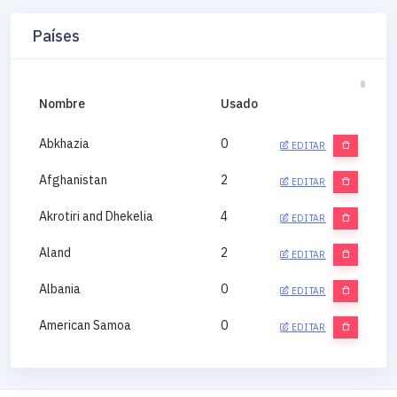
Países
Nombre
Usado
Abkhazia
0
EDITAR
Afghanistan
2
EDITAR
Akrotiri and Dhekelia
4
EDITAR
Aland
2
EDITAR
Albania
0
EDITAR
American Samoa
0
EDITAR
Andorra
0
EDITAR