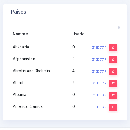
Países
Nombre
Usado
Abkhazia
0
EDITAR
Afghanistan
2
EDITAR
Akrotiri and Dhekelia
4
EDITAR
Aland
2
EDITAR
Albania
0
EDITAR
American Samoa
0
EDITAR
Andorra
0
EDITAR