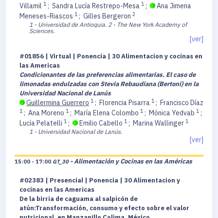
1
1
Villamil
;
Sandra Lucía Restrepo-Mesa
;
Ana Jimena
1
2
Meneses-Riascos
;
Gilles Bergeron
1 - Universidad de Antioquia.
2 - The New York Academy of
Sciences.
[ver]
#01856 | Virtual | Ponencia | 30 Alimentacion y cocinas en
las Americas
Condicionantes de las preferencias alimentarias. El caso de
limonadas endulzadas con Stevia Rebaudiana (Bertoni) en la
Universidad Nacional de Lanús
1
1
Guillermina Guerrero
;
Florencia Pisarra
;
Francisco Díaz
1
1
1
1
;
Ana Moreno
;
María Elena Colombo
;
Mónica Yedvab
;
1
1
1
Lucía Pelatelli
;
Emilio Cabello
;
Marina Wallinger
1 - Universidad Nacional de Lanús.
[ver]
- Alimentación y Cocinas en las Américas
15:00 - 17:00
GT_30
#02383 | Presencial | Ponencia | 30 Alimentacion y
cocinas en las Americas
De la birria de caguama al salpicón de
atún:Transformación, consumo y efecto sobre el valor
nutricional, en Manzanillo Colima, México.