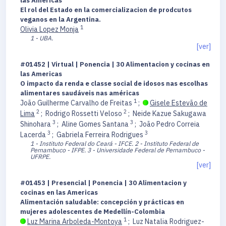
las Americas
El rol del Estado en la comercializacion de prodcutos
veganos en la Argentina.
1
Olivia Lopez Monja
1 - UBA.
[ver]
#01452 | Virtual | Ponencia | 30 Alimentacion y cocinas en
las Americas
O impacto da renda e classe social de idosos nas escolhas
alimentares saudáveis nas américas
1
João Guilherme Carvalho de Freitas
;
Gisele Estevão de
2
2
Lima
;
Rodrigo Rossetti Veloso
;
Neide Kazue Sakugawa
3
3
Shinohara
;
Aline Gomes Santana
;
João Pedro Correia
3
3
Lacerda
;
Gabriela Ferreira Rodrigues
1 - Instituto Federal do Ceará - IFCE.
2 - Instituto Federal de
Pernambuco - IFPE.
3 - Universidade Federal de Pernambuco -
UFRPE.
[ver]
#01453 | Presencial | Ponencia | 30 Alimentacion y
cocinas en las Americas
Alimentación saludable: concepción y prácticas en
mujeres adolescentes de Medellín-Colombia
1
Luz Marina Arboleda-Montoya
;
Luz Natalia Rodriguez-