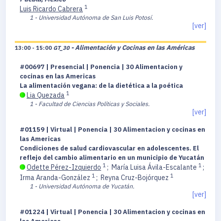
1
Luis Ricardo Cabrera
1 - Universidad Autónoma de San Luis Potosí.
[ver]
- Alimentación y Cocinas en las Américas
13:00 - 15:00
GT_30
#00697 | Presencial | Ponencia | 30 Alimentacion y
cocinas en las Americas
La alimentación vegana: de la dietética a la poética
1
Lia Quezada
1 - Facultad de Ciencias Políticas y Sociales.
[ver]
#01159 | Virtual | Ponencia | 30 Alimentacion y cocinas en
las Americas
Condiciones de salud cardiovascular en adolescentes. El
reflejo del cambio alimentario en un municipio de Yucatán
1
1
Odette Pérez-Izquierdo
;
María Luisa Ávila-Escalante
;
1
1
Irma Aranda-González
;
Reyna Cruz-Bojórquez
1 - Universidad Autónoma de Yucatán.
[ver]
#01224 | Virtual | Ponencia | 30 Alimentacion y cocinas en