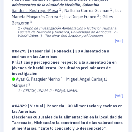
adolescentes de la ciudad de Medellín, Colombia
1
1
Sandra L. Restrepo-Mesa
;
Nathalia Correa Guzmán
;
Luz
1
2
Mariela Manjarrés Correa
;
Luz Duque Franco
;
Gilles
3
Bergeron
1 - Grupo de Investigación Alimentación y Nutrición Humana,
Escuela de Nutrición y Dietética, Universidad de Antioquia.
2 -
World Vision.
3 - The New York Academy of Sciences.
[ver]
#04275 | Presencial | Ponencia | 30 Alimentacion y
cocinas en las Americas
Prácticas y percepciones respecto a la alimentación en
jóvenes de bachillerato. Resultados preliminares de
investigación.
1
Ayari G. Pasquier Merino
;
Miguel Ángel Carbajal
2
Márquez
1 - CEIICH, UNAM.
2 - FCPyS, UNAM.
[ver]
#04829 | Virtual | Ponencia | 30 Alimentacion y cocinas en
las Americas
Elecciones culturales de la alimentación en la localidad de
Tarecuato, Michoacán: la construcción de las valoraciones
alimentarias. “Ente lo conocido y lo desconocido”.