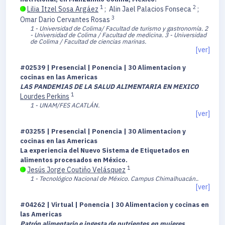
1
2
Lilia Itzel Sosa Argáez
;
Alin Jael Palacios Fonseca
;
3
Omar Dario Cervantes Rosas
1 - Universidad de Colima/ Facultad de turismo y gastronomía.
2
- Universidad de Colima / Facultad de medicina.
3 - Universidad
de Colima / Facultad de ciencias marinas.
[ver]
#02539 | Presencial | Ponencia | 30 Alimentacion y
cocinas en las Americas
LAS PANDEMIAS DE LA SALUD ALIMENTARIA EN MEXICO
1
Lourdes Perkins
1 - UNAM/FES ACATLÁN.
[ver]
#03255 | Presencial | Ponencia | 30 Alimentacion y
cocinas en las Americas
La experiencia del Nuevo Sistema de Etiquetados en
alimentos procesados en México.
1
Jesús Jorge Coutiño Velásquez
1 - Tecnológico Nacional de México. Campus Chimalhuacán..
[ver]
#04262 | Virtual | Ponencia | 30 Alimentacion y cocinas en
las Americas
Patrón alimentario e ingesta de nutrientes en mujeres