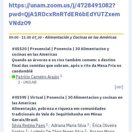
https://unam.zoom.us/j/4728491082?
pwd=QjA1RDcxRnRTdER6bEdYUTZxem
VNdz09
- Alimentación y Cocinas en las Américas
09:00 - 11:00
GT_30
#01520 | Presencial | Ponencia | 30 Alimentacion y
cocinas en las Americas
Quando as árvores e os rios também comem: o destino
final das comidas que sobram, após o rito da Mesa Fria no
candomblé
1
Patrício Carneiro Araújo
1 - UNILAB.
[ver]
#01595 | Virtual | Ponencia | 30 Alimentacion y cocinas en
las Americas
Alimentação, pobreza e riqueza em comunidades
tradicionais do Vale do Jequitinhonha em Minas
Gerais/Brasil.
1
1
Silvia Regina Paes
;
Adriana Maria Silva
;
Érica Oliveira
1
1
Santos
;
Ludmila De Tânia Nunes Silva
;
Rosana Maria