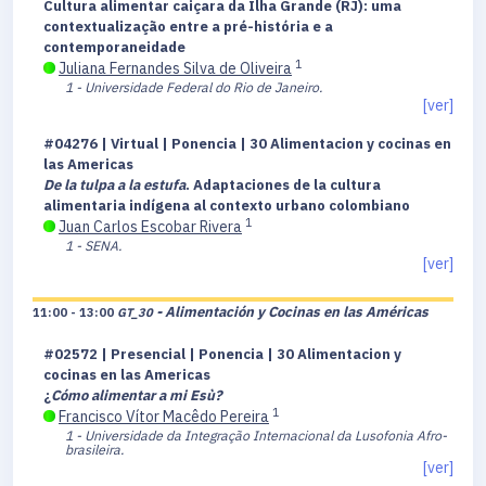
Cultura alimentar caiçara da Ilha Grande (RJ): uma
contextualização entre a pré-história e a
contemporaneidade
1
Juliana Fernandes Silva de Oliveira
1 - Universidade Federal do Rio de Janeiro.
[ver]
#04276 | Virtual | Ponencia | 30 Alimentacion y cocinas en
las Americas
De la tulpa a la estufa
. Adaptaciones de la cultura
alimentaria indígena al contexto urbano colombiano
1
Juan Carlos Escobar Rivera
1 - SENA.
[ver]
- Alimentación y Cocinas en las Américas
11:00 - 13:00
GT_30
#02572 | Presencial | Ponencia | 30 Alimentacion y
cocinas en las Americas
¿
Cómo alimentar a mi Esù?
1
Francisco Vítor Macêdo Pereira
1 - Universidade da Integração Internacional da Lusofonia Afro-
brasileira.
[ver]