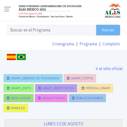
buscar
Cronograma
|
Programa
|
Completo
ir al sitio oficial
UNAM_UNIDAD DE POSGRADO
UNAM_FCPYS
UNAM_ENTS
UNAM_INSTITUTOS
MÉRIDA_UNAM
UDG-CUCSH
UASLP-FCSYH
PUBLICACIONES
PANELES
LUNES 15 DE AGOSTO