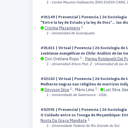
1 - Centre Maurice Halbwachs (ENS-EHESS-CNRS, U
#01149 | Presencial | Ponencia | 26 Sociología 
"Entre la ley de Estado y la ley de Dios”… las 
1
Cristina Mazariegos
1 - Universidad de Guanajuato.
#01611 | Virtual | Ponencia | 26 Sociología de 
Lesbianas evangélicas en Chile: Análisis de las tr
1
Zicri Orellana Rojas
;
Pierina Rondanelli Del P
1 - Universidad Arturo Prat.
2 - Universidad de las A
#02243 | Virtual | Ponencia | 26 Sociología de 
Mulheres negras nas religiões de matrizes indíg
1
1
Deyvson Silva
;
Mário Lima
;
Luiz Silva Jún
1 - Universidade de Salamanca - USAL.
#02591 | Presencial | Ponencia | 26 Sociología 
O Cuidado entre os Tsonga de Moçambique: Enti
1
Nosta Da Graça Mandlate
1 - Universidade Federal do Rio Grande do Sul.