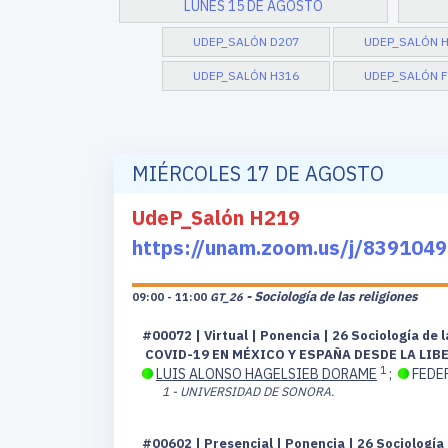
LUNES 15 DE AGOSTO
UDEP_SALÓN D207
UDEP_SALÓN 
UDEP_SALÓN H316
UDEP_SALÓN F
MIÉRCOLES 17 DE AGOSTO
UdeP_Salón H219
https://unam.zoom.us/j/8391
- Sociología de las religiones
09:00 - 11:00
GT_26
#00072 | Virtual | Ponencia | 26 Sociología de 
COVID-19 EN MÉXICO Y ESPAÑA DESDE LA LIB
1
LUIS ALONSO HAGELSIEB DORAME
;
FEDE
1 - UNIVERSIDAD DE SONORA.
#00602 | Presencial | Ponencia | 26 Sociología 