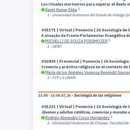
Los rituales mortuorios para superar el duelo 
1
Ranjit Kumar Ekka
1 - Universidad Autónoma del Estado de Hidalgo (U
#01171 | Virtual | Ponencia | 26 Sociología de 
A atuação da Frente Parlamentar Evangélica d
1
MICHELLI DE SOUZA POSSMOZER
1 - UENF.
#02835 | Presencial | Ponencia | 26 Sociología 
Creencia y práctica religiosa en el contexto de
María de los Ángeles Vanessa Reséndiz Sauce
1 - FCP y S UNAM.
- Sociología de las religiones
11:00 - 13:00
GT_26
#01221 | Virtual | Ponencia | 26 Sociología de 
Jóvenes y adultos católicos, creencias y mundos d
1
Rodrigo Alejandro Corzo Hernández
1 - Universidad Autónoma de Chiapas. Facultad de 