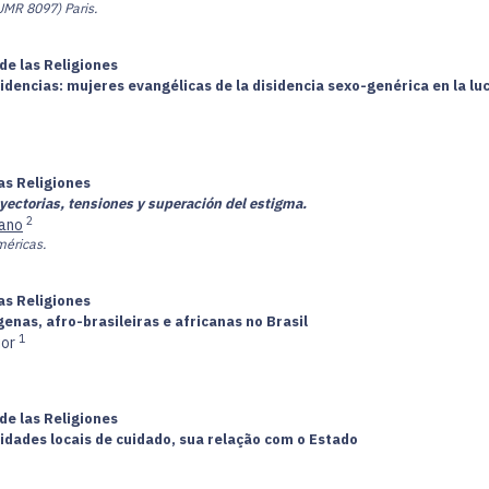
MR 8097) Paris.
de las Religiones
disidencias: mujeres evangélicas de la disidencia sexo-genérica en la 
las Religiones
ayectorias, tensiones y superación del estigma.
2
iano
méricas.
las Religiones
enas, afro-brasileiras e africanas no Brasil
1
ior
de las Religiones
dades locais de cuidado, sua relação com o Estado