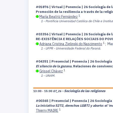
#01876 | Virtual | Ponencia | 26 Sociología de 
Promoción de la resiliencia a través de la rel
1
María Beatriz Fernández
1 - Pontificia Universidad Católica de Chile e Instit
#03356 | Virtual | Ponencia | 26 Sociología de 
RE-EXISTÊNCIA E RELAÇÕES SOCIAIS DO POV
1
Adriana Cristina Zielinski do Nascimento
;
Mar
1 - UFPR - Universidade Federal do Paraná.
#04351 | Presencial | Ponencia | 26 Sociología 
El silencio de la gozona.
Relaciones de convivenci
1
Grissel Chávez
1 - UNAM.
- Sociología de las religiones
13:00 - 15:00
GT_26
#00365 | Presencial | Ponencia | 26 Sociología 
La iniciativa 5272, derechos LGBTI y aborto: el ‘m
1
Thierry MAIRE