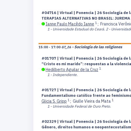
#04716 | Virtual | Ponencia | 26 Sociología de 
TERAPIAS ALTERNATIVAS NO BRASIL: JUREM
1
Ianne Paulo Macêdo Ianne
;
Francisca Verôn
1 - Universidade Estadual do Ceará.
2 - Universidad
- Sociología de las religiones
15:00 - 17:00
GT_26
#01707 | Virtual | Ponencia | 26 Sociología de 
“Cristo es mi marido”: respuestas a la violenc
1
Hedilberto Aguilar de la Cruz
1 - Independiente.
#01727 | Virtual | Ponencia | 26 Sociología de 
Fundamentalismo católico frente ao feminismo
1
1
Glicia S. Gripp
;
Giulle Vieira da Mata
1 - Universidade Federal de Ouro Preto.
#02329 | Virtual | Ponencia | 26 Sociología de 
Gênero, direitos humanos e neopentecostalismo