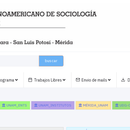
buscar
nograma
Trabajos Libres
Envio de mails
D
UNAM_ENTS
UNAM_INSTITUTOS
MÉRIDA_UNAM
UDG-