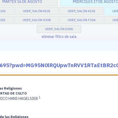
MARTES 16 DE AGOSTO
MIÉRCOLES 17 DE AGOST
H201
UDEP_SALÓN K101
UDEP_SALÓN K102
UDE
301
UDEP_SALÓN H308
UDEP_SALÓN F304
UDE
UDEP_SALÓN D306
eliminar filtro de sala
049695?pwd=MG95N0lRQUpwTnRVV1RTaEtBR2c
las Religiones
ERTAD DE CULTO
1
RICO HANS HAGELSIEB
de las Religiones