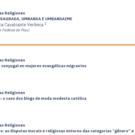
las Religiones
A SAGRADA, UMBANDA E UMBANDAIME
2
ica Cavalcante Verônica
e Federal do Piauí.
las Religiones
ia conyugal en mujeres evangélicas migrantes
las Religiones
: o caso dos blogs de moda modesta católica
las Religiones
: as disputas morais e religiosas entorno das categorias “gênero” e