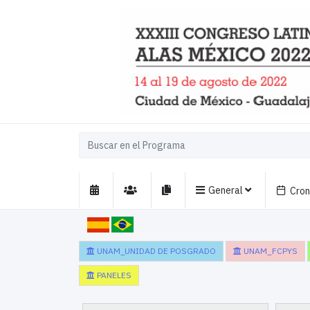
General
Cro
UNAM_UNIDAD DE POSGRADO
UNAM_FCPYS
PANELES