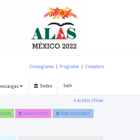
Cronograma
|
Programa
|
Completo
Salir
Sedes
escargas
ir al sitio oficial
CUCSH
UASLP-FCSYH
PUBLICACIONES