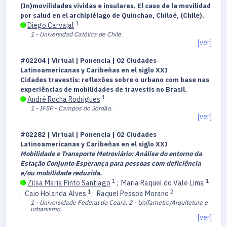
(In)movilidades vividas e insulares. El caso de la movilidad
por salud en el archipiélago de Quinchao, Chiloé, (Chile).
1
Diego Carvajal
1 - Universidad Católica de Chile.
[ver]
#02204 | Virtual | Ponencia | 02 Ciudades
Latinoamericanas y Caribeñas en el siglo XXI
Cidades travestis: reflexões sobre o urbano com base nas
experiências de mobilidades de travestis no Brasil.
1
André Rocha Rodrigues
1 - IFSP - Campos do Jordão.
[ver]
#02282 | Virtual | Ponencia | 02 Ciudades
Latinoamericanas y Caribeñas en el siglo XXI
Mobilidade e Transporte Metroviário: Análise do entorno da
Estação Conjunto Esperança para pessoas com deficiência
e/ou mobilidade reduzida.
1
1
Zilsa Maria Pinto Santiago
;
Maria Raquel do Vale Lima
1
2
;
Caio Holanda Alves
;
Raquel Pessoa Morano
1 - Universidade Federal do Ceará.
2 - Unifametro/Arquitetura e
urbanismo.
[ver]