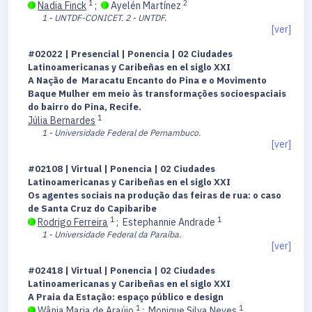
1
2
Nadia Finck
;
Ayelén Martínez
1 - UNTDF-CONICET.
2 - UNTDF.
[ver]
#02022 | Presencial | Ponencia | 02 Ciudades
Latinoamericanas y Caribeñas en el siglo XXI
A Nação de Maracatu Encanto do Pina e o Movimento
Baque Mulher em meio às transformações socioespaciais
do bairro do Pina, Recife.
1
Júlia Bernardes
1 - Universidade Federal de Pernambuco.
[ver]
#02108 | Virtual | Ponencia | 02 Ciudades
Latinoamericanas y Caribeñas en el siglo XXI
Os agentes sociais na produção das feiras de rua: o caso
de Santa Cruz do Capibaribe
1
1
Rodrigo Ferreira
;
Estephannie Andrade
1 - Universidade Federal da Paraíba.
[ver]
#02418 | Virtual | Ponencia | 02 Ciudades
Latinoamericanas y Caribeñas en el siglo XXI
A Praia da Estação: espaço público e design
1
1
Wânia Maria de Araújo
;
Monique Silva Neves