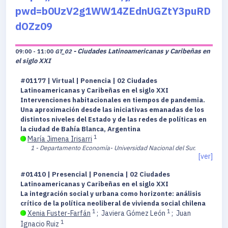
pwd=b0UzV2g1WW14ZEdnUGZtY3puRD
dOZz09
- Ciudades Latinoamericanas y Caribeñas en
09:00 - 11:00
GT_02
el siglo XXI
#01177 | Virtual | Ponencia | 02 Ciudades
Latinoamericanas y Caribeñas en el siglo XXI
Intervenciones habitacionales en tiempos de pandemia.
Una aproximación desde las iniciativas emanadas de los
distintos niveles del Estado y de las redes de políticas en
la ciudad de Bahía Blanca, Argentina
1
María Jimena Irisarri
1 - Departamento Economía- Universidad Nacional del Sur.
[ver]
#01410 | Presencial | Ponencia | 02 Ciudades
Latinoamericanas y Caribeñas en el siglo XXI
La integración social y urbana como horizonte: análisis
crítico de la política neoliberal de vivienda social chilena
1
1
Xenia Fuster-Farfán
;
Javiera Gómez León
;
Juan
1
Ignacio Ruiz