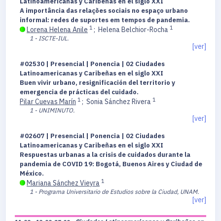
Latinoamericanas y Caribeñas en el siglo XXI
A importância das relações sociais no espaço urbano
informal: redes de suportes em tempos de pandemia.
1
1
Lorena Helena Anile
;
Helena Belchior-Rocha
1 - ISCTE-IUL.
[ver]
#02530 | Presencial | Ponencia | 02 Ciudades
Latinoamericanas y Caribeñas en el siglo XXI
Buen vivir urbano, resignificación del territorio y
emergencia de prácticas del cuidado.
1
1
Pilar Cuevas Marín
;
Sonia Sánchez Rivera
1 - UNIMINUTO.
[ver]
#02607 | Presencial | Ponencia | 02 Ciudades
Latinoamericanas y Caribeñas en el siglo XXI
Respuestas urbanas a la crisis de cuidados durante la
pandemia de COVID 19: Bogotá, Buenos Aires y Ciudad de
México.
1
Mariana Sánchez Vieyra
1 - Programa Universitario de Estudios sobre la Ciudad, UNAM.
[ver]