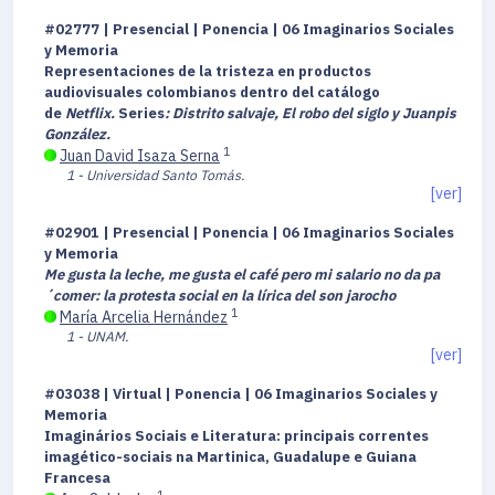
#02777 | Presencial | Ponencia | 06 Imaginarios Sociales
y Memoria
Representaciones de la tristeza en productos
audiovisuales colombianos dentro del catálogo
de
Netflix.
Series
: Distrito salvaje, El robo del siglo y Juanpis
González.
1
Juan David Isaza Serna
1 - Universidad Santo Tomás.
[ver]
#02901 | Presencial | Ponencia | 06 Imaginarios Sociales
y Memoria
Me gusta la leche, me gusta el café pero mi salario no da pa
´comer: la protesta social en la lírica del son jarocho
1
María Arcelia Hernández
1 - UNAM.
[ver]
#03038 | Virtual | Ponencia | 06 Imaginarios Sociales y
Memoria
Imaginários Sociais e Literatura: principais correntes
imagético-sociais na Martinica, Guadalupe e Guiana
Francesa
1