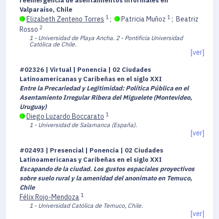
reemergencia de asentamientos informales en
Valparaíso, Chile
1
1
Elizabeth Zenteno Torres
;
Patricia Muñoz
;
Beatriz
2
Rosso
1 - Universidad de Playa Ancha.
2 - Pontificia Universidad
Católica de Chile.
[ver]
#02326 | Virtual | Ponencia | 02 Ciudades
Latinoamericanas y Caribeñas en el siglo XXI
Entre la Precariedad y Legitimidad: Política Pública en el
Asentamiento Irregular Ribera del Miguelete (Montevideo,
Uruguay)
1
Diego Luzardo Boccarato
1 - Universidad de Salamanca (España).
[ver]
#02493 | Presencial | Ponencia | 02 Ciudades
Latinoamericanas y Caribeñas en el siglo XXI
Escapando de la ciudad. Los gustos espaciales proyectivos
sobre suelo rural y la amenidad del anonimato en Temuco,
Chile
1
Félix Rojo-Mendoza
1 - Universidad Católica de Temuco, Chile.
[ver]