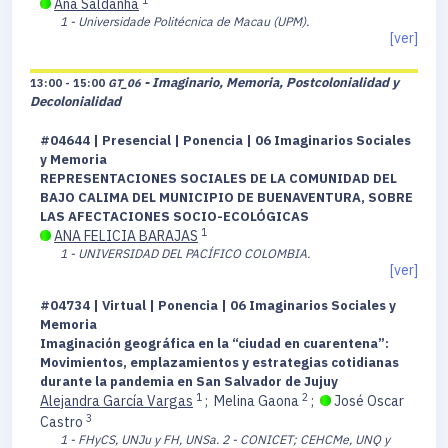
Ana Saldanha
1 - Universidade Politécnica de Macau (UPM).
[ver]
- Imaginario, Memoria, Postcolonialidad y
13:00 - 15:00
GT_06
Decolonialidad
#04644 | Presencial | Ponencia | 06 Imaginarios Sociales
y Memoria
REPRESENTACIONES SOCIALES DE LA COMUNIDAD DEL
BAJO CALIMA DEL MUNICIPIO DE BUENAVENTURA, SOBRE
LAS AFECTACIONES SOCIO-ECOLÓGICAS
1
ANA FELICIA BARAJAS
1 - UNIVERSIDAD DEL PACÍFICO COLOMBIA.
[ver]
#04734 | Virtual | Ponencia | 06 Imaginarios Sociales y
Memoria
Imaginación geográfica en la “ciudad en cuarentena”:
Movimientos, emplazamientos y estrategias cotidianas
durante la pandemia en San Salvador de Jujuy
1
2
Alejandra García Vargas
;
Melina Gaona
;
José Oscar
3
Castro
1 - FHyCS, UNJu y FH, UNSa.
2 - CONICET; CEHCMe, UNQ y