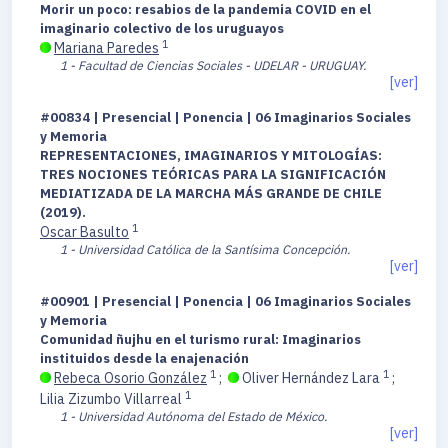
Morir un poco: resabios de la pandemia COVID en el
imaginario colectivo de los uruguayos
1
Mariana Paredes
1 - Facultad de Ciencias Sociales - UDELAR - URUGUAY.
[ver]
#00834 | Presencial | Ponencia | 06 Imaginarios Sociales
y Memoria
REPRESENTACIONES, IMAGINARIOS Y MITOLOGÍAS:
TRES NOCIONES TEÓRICAS PARA LA SIGNIFICACIÓN
MEDIATIZADA DE LA MARCHA MÁS GRANDE DE CHILE
(2019).
1
Oscar Basulto
1 - Universidad Católica de la Santísima Concepción.
[ver]
#00901 | Presencial | Ponencia | 06 Imaginarios Sociales
y Memoria
Comunidad ñujhu en el turismo rural: Imaginarios
instituidos desde la enajenación
1
1
Rebeca Osorio González
;
Oliver Hernández Lara
;
1
Lilia Zizumbo Villarreal
1 - Universidad Autónoma del Estado de México.
[ver]