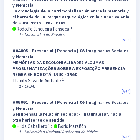
y Memoria
La cronología de la patrimonialización entre la memoria y
el borrado de un Parque Arqueológico en la ciudad colonial
de Ouro Preto – MG - Brasil
1
Rodolfo Junqueira Fonseca
1 - Universidad de Brasília.
[ver]
#04805 | Presencial | Ponencia | 06 Imaginarios Sociales
y Memoria
MEMÓRIAS DA DECOLONIALIDADE? ALGUMAS
PROBLEMATIZAÇÕES SOBRE A EXPOSIÇÃO PRESENCIA
NEGRA EN BOGOTÁ: 1940 - 1960
1
Thanity Silva de Andrade
1 - UFBA.
[ver]
#05091 | Presencial | Ponencia | 06 Imaginarios Sociales
y Memoria
Sentipensar la relación sociedad- “naturaleza”, hacia
otro horizonte de sentido
1
1
Hilda Caballero
;
Boris Marañón
1 - Universidad Nacional Autónoma de México.
[ver]