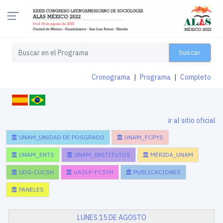
buscar
Cronograma
|
Programa
|
Completo
ir al sitio oficial
UNAM_UNIDAD DE POSGRADO
UNAM_FCPYS
UNAM_ENTS
UNAM_INSTITUTOS
MÉRIDA_UNAM
UDG-CUCSH
UASLP-FCSYH
PUBLICACIONES
PANELES
LUNES 15 DE AGOSTO