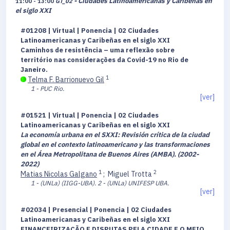
- Ciudades Latinoamericanas y Caribeñas en
11:00 - 13:00
GT_02
el siglo XXI
#01208 | Virtual | Ponencia | 02 Ciudades
Latinoamericanas y Caribeñas en el siglo XXI
Caminhos de resistência – uma reflexão sobre
território nas considerações da Covid-19 no Rio de
Janeiro.
1
Telma F. Barrionuevo Gil
1 - PUC Rio.
[ver]
#01521 | Virtual | Ponencia | 02 Ciudades
Latinoamericanas y Caribeñas en el siglo XXI
La economía urbana en el SXXI: Revisión crítica de la ciudad
global en el contexto latinoamericano y las transformaciones
en el Área Metropolitana de Buenos Aires (AMBA). (2002-
2022)
1
2
Matias Nicolas Galgano
;
Miguel Trotta
1 - (UNLa) (IIGG-UBA).
2 - (UNLa) UNIFESP UBA.
[ver]
#02034 | Presencial | Ponencia | 02 Ciudades
Latinoamericanas y Caribeñas en el siglo XXI
FINANCEIRIZAÇÃO E DISPUTAS PELA CIDADE E O MEIO