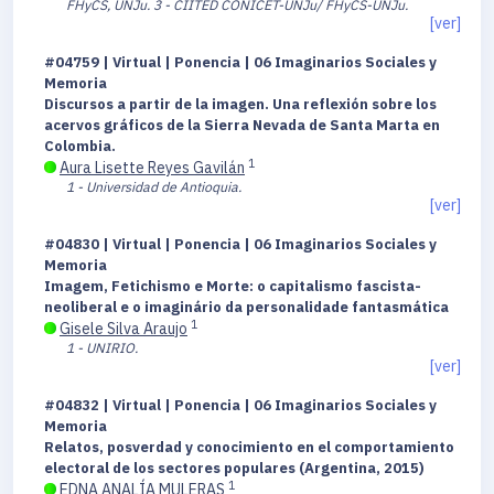
FHyCS, UNJu.
3 - CIITED CONICET-UNJu/ FHyCS-UNJu.
[ver]
#04759 | Virtual | Ponencia | 06 Imaginarios Sociales y
Memoria
Discursos a partir de la imagen. Una reflexión sobre los
acervos gráficos de la Sierra Nevada de Santa Marta en
Colombia.
1
Aura Lisette Reyes Gavilán
1 - Universidad de Antioquia.
[ver]
#04830 | Virtual | Ponencia | 06 Imaginarios Sociales y
Memoria
Imagem, Fetichismo e Morte: o capitalismo fascista-
neoliberal e o imaginário da personalidade fantasmática
1
Gisele Silva Araujo
1 - UNIRIO.
[ver]
#04832 | Virtual | Ponencia | 06 Imaginarios Sociales y
Memoria
Relatos, posverdad y conocimiento en el comportamiento
electoral de los sectores populares (Argentina, 2015)
1
EDNA ANALÍA MULERAS