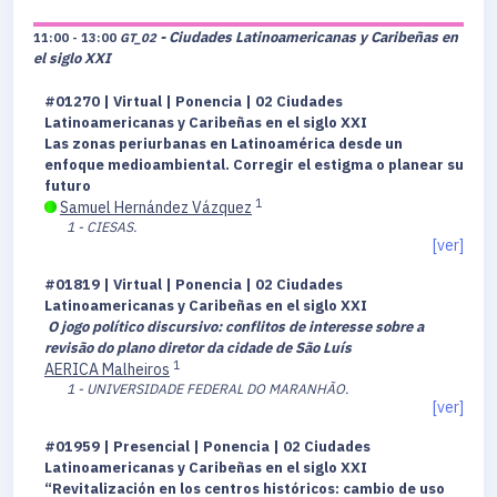
- Ciudades Latinoamericanas y Caribeñas en
11:00 - 13:00
GT_02
el siglo XXI
#01270 | Virtual | Ponencia | 02 Ciudades
Latinoamericanas y Caribeñas en el siglo XXI
Las zonas periurbanas en Latinoamérica desde un
enfoque medioambiental. Corregir el estigma o planear su
futuro
1
Samuel Hernández Vázquez
1 - CIESAS.
[ver]
#01819 | Virtual | Ponencia | 02 Ciudades
Latinoamericanas y Caribeñas en el siglo XXI
O jogo político discursivo: conflitos de interesse sobre a
revisão do plano diretor da cidade de São Luís
1
AERICA Malheiros
1 - UNIVERSIDADE FEDERAL DO MARANHÃO.
[ver]
#01959 | Presencial | Ponencia | 02 Ciudades
Latinoamericanas y Caribeñas en el siglo XXI
“Revitalización en los centros históricos: cambio de uso