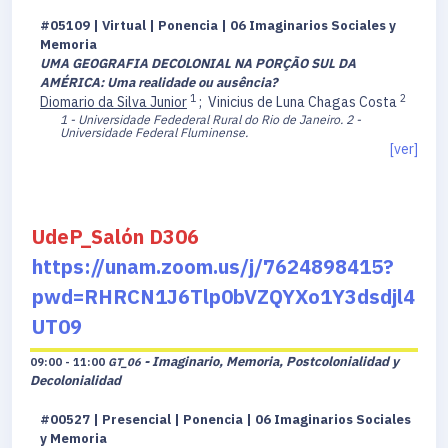
#05109 | Virtual | Ponencia | 06 Imaginarios Sociales y
Memoria
UMA GEOGRAFIA DECOLONIAL NA PORÇÃO SUL DA
AMÉRICA: Uma realidade ou ausência?
1
2
Diomario da Silva Junior
;
Vinicius de Luna Chagas Costa
1 - Universidade Fedederal Rural do Rio de Janeiro.
2 -
Universidade Federal Fluminense.
[ver]
UdeP_Salón D306
https://unam.zoom.us/j/7624898415?
pwd=RHRCN1J6Tlp0bVZQYXo1Y3dsdjl4
UT09
- Imaginario, Memoria, Postcolonialidad y
09:00 - 11:00
GT_06
Decolonialidad
#00527 | Presencial | Ponencia | 06 Imaginarios Sociales
y Memoria