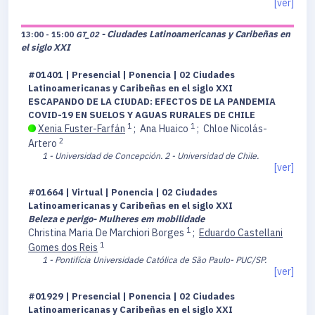
[ver]
- Ciudades Latinoamericanas y Caribeñas en
13:00 - 15:00
GT_02
el siglo XXI
#01401 | Presencial | Ponencia | 02 Ciudades
Latinoamericanas y Caribeñas en el siglo XXI
ESCAPANDO DE LA CIUDAD: EFECTOS DE LA PANDEMIA
COVID-19 EN SUELOS Y AGUAS RURALES DE CHILE
1
1
Xenia Fuster-Farfán
;
Ana Huaico
;
Chloe Nicolás-
2
Artero
1 - Universidad de Concepción.
2 - Universidad de Chile.
[ver]
#01664 | Virtual | Ponencia | 02 Ciudades
Latinoamericanas y Caribeñas en el siglo XXI
Beleza e perigo- Mulheres em mobilidade
1
Christina Maria De Marchiori Borges
;
Eduardo Castellani
1
Gomes dos Reis
1 - Pontifícia Universidade Católica de São Paulo- PUC/SP.
[ver]
#01929 | Presencial | Ponencia | 02 Ciudades
Latinoamericanas y Caribeñas en el siglo XXI