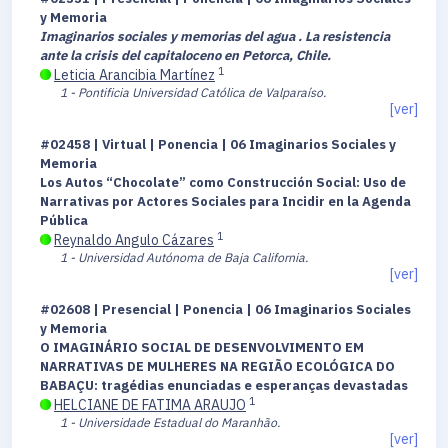
y Memoria
Imaginarios sociales y memorias del agua . La resistencia
ante la crisis del capitaloceno en Petorca, Chile.
1
Leticia Arancibia Martínez
1 - Pontificia Universidad Católica de Valparaíso.
[ver]
#02458 | Virtual | Ponencia | 06 Imaginarios Sociales y
Memoria
Los Autos “Chocolate” como Construcción Social: Uso de
Narrativas por Actores Sociales para Incidir en la Agenda
Pública
1
Reynaldo Angulo Cázares
1 - Universidad Autónoma de Baja California.
[ver]
#02608 | Presencial | Ponencia | 06 Imaginarios Sociales
y Memoria
O IMAGINÁRIO SOCIAL DE DESENVOLVIMENTO EM
NARRATIVAS DE MULHERES NA REGIÃO ECOLÓGICA DO
BABAÇU: tragédias enunciadas e esperanças devastadas
1
HELCIANE DE FATIMA ARAUJO
1 - Universidade Estadual do Maranhão.
[ver]