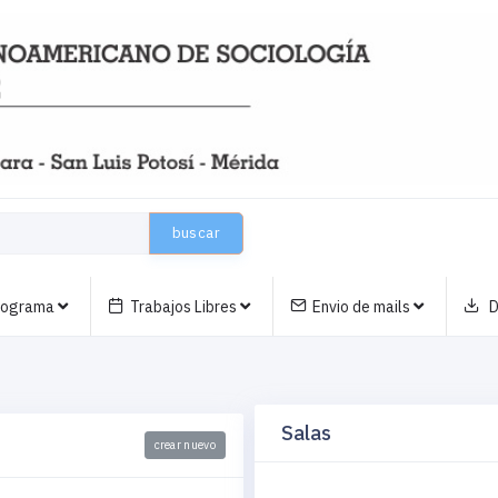
buscar
nograma
Trabajos Libres
Envio de mails
D
Salas
crear nuevo