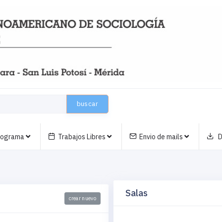
buscar
nograma
Trabajos Libres
Envio de mails
D
Salas
crear nuevo