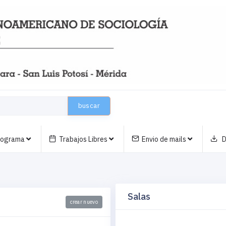
buscar
nograma
Trabajos Libres
Envio de mails
D
Salas
crear nuevo