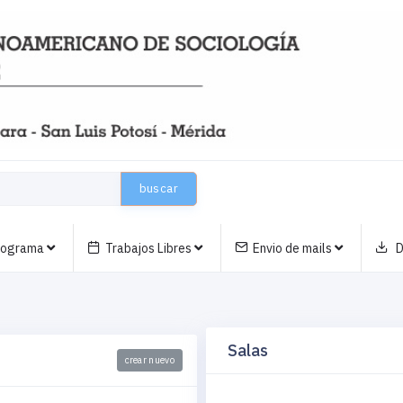
buscar
nograma
Trabajos Libres
Envio de mails
D
Salas
crear nuevo