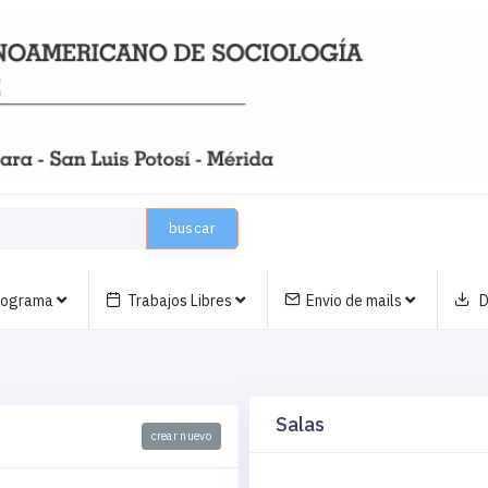
buscar
nograma
Trabajos Libres
Envio de mails
D
Salas
crear nuevo