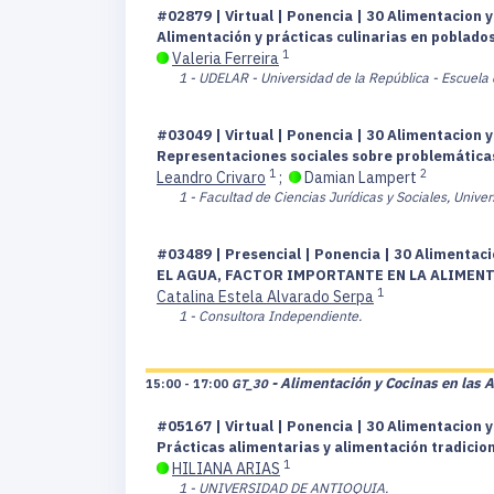
#02879 | Virtual | Ponencia | 30 Alimentacion y
Alimentación y prácticas culinarias en poblado
1
Valeria Ferreira
1 - UDELAR - Universidad de la República - Escuela
#03049 | Virtual | Ponencia | 30 Alimentacion y
Representaciones sociales sobre problemáticas 
1
2
Leandro Crivaro
;
Damian Lampert
1 - Facultad de Ciencias Jurídicas y Sociales, Unive
#03489 | Presencial | Ponencia | 30 Alimentaci
EL AGUA, FACTOR IMPORTANTE EN LA ALIMENT
1
Catalina Estela Alvarado Serpa
1 - Consultora Independiente.
- Alimentación y Cocinas en las 
15:00 - 17:00
GT_30
#05167 | Virtual | Ponencia | 30 Alimentacion y
Prácticas alimentarias y alimentación tradicio
1
HILIANA ARIAS
1 - UNIVERSIDAD DE ANTIOQUIA.