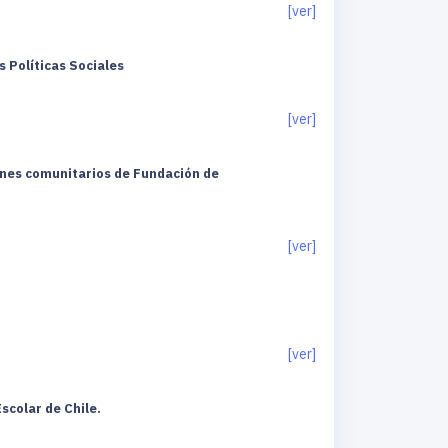
[ver]
s Políticas Sociales
[ver]
dines comunitarios de Fundación de
[ver]
[ver]
Escolar de Chile.