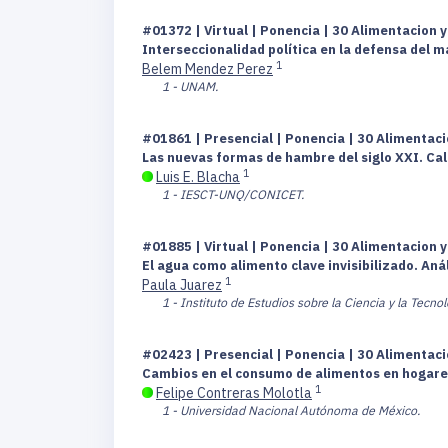
#01372 | Virtual | Ponencia | 30 Alimentacion y
Interseccionalidad política en la defensa del ma
1
Belem Mendez Perez
1 - UNAM.
#01861 | Presencial | Ponencia | 30 Alimentaci
Las nuevas formas de hambre del siglo XXI. Calo
1
Luis E. Blacha
1 - IESCT-UNQ/CONICET.
#01885 | Virtual | Ponencia | 30 Alimentacion y
El agua como alimento clave invisibilizado. Aná
1
Paula Juarez
1 - Instituto de Estudios sobre la Ciencia y la Tecn
#02423 | Presencial | Ponencia | 30 Alimentaci
Cambios en el consumo de alimentos en hogare
1
Felipe Contreras Molotla
1 - Universidad Nacional Autónoma de México.