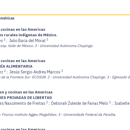
Américas
 cocinas en las Americas
s rurales indígenas de México.
2
3
es
;
Julio Baca del Moral
exp. Valle de México.
3 - Universidad Autónoma Chapingo.
 cocinas en las Americas
NÍA ALIMENTARIA
2
3
ez
;
Jesús Sergio Andreu Marcos
o de la Frontera Sur- ECOSUR.
2 - Universidad Autónoma Chapingo.
3 - Egresado 
on y cocinas en las Americas
RES PRIVADAS DE LIBERTAD
2
1
ves Nascimento de Freitas
;
Deborah Zuleide de Farias Melo
;
Isabelle
- Fiocruz instituto Aggeu Magalhães.
3 - Universidade Federal da Paraíba.
 cocinas en las Americas