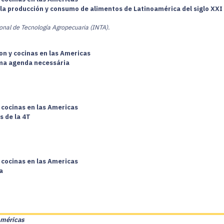
la producción y consumo de alimentos de Latinoamérica del siglo XXI
ional de Tecnología Agropecuaria (INTA).
on y cocinas en las Americas
uma agenda necessária
 cocinas en las Americas
s de la 4T
 cocinas en las Americas
a
Américas