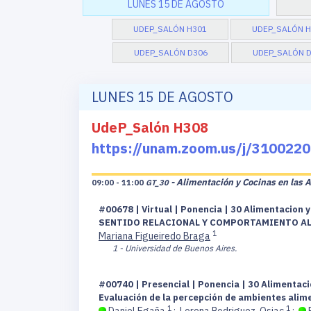
LUNES 15 DE AGOSTO
UDEP_SALÓN H301
UDEP_SALÓN H
UDEP_SALÓN D306
UDEP_SALÓN 
LUNES 15 DE AGOSTO
UdeP_Salón H308
https://unam.zoom.us/j/310
- Alimentación y Cocinas en las 
09:00 - 11:00
GT_30
#00678 | Virtual | Ponencia | 30 Alimentacion y
SENTIDO RELACIONAL Y COMPORTAMIENTO AL
1
Mariana Figueiredo Braga
1 - Universidad de Buenos Aires.
#00740 | Presencial | Ponencia | 30 Alimentaci
Evaluación de la percepción de ambientes alim
1
1
Daniel Egaña
;
Lorena Rodriguez-Osiac
;
P