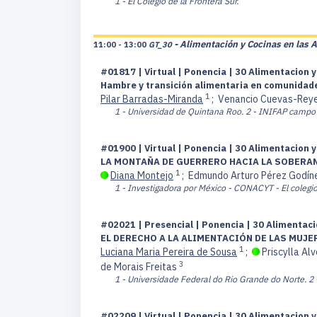
1 - El Colegio de la Frontera Sur.
- Alimentación y Cocinas en las 
11:00 - 13:00
GT_30
#01817 | Virtual | Ponencia | 30 Alimentacion y
Hambre y transición alimentaria en comunidade
1
Pilar Barradas-Miranda
;
Venancio Cuevas-Rey
1 - Universidad de Quintana Roo.
2 - INIFAP campo 
#01900 | Virtual | Ponencia | 30 Alimentacion y
LA MONTAÑA DE GUERRERO HACIA LA SOBERA
1
Diana Montejo
;
Edmundo Arturo Pérez Godín
1 - Investigadora por México - CONACYT - El colegi
#02021 | Presencial | Ponencia | 30 Alimentaci
EL DERECHO A LA ALIMENTACIÓN DE LAS MUJE
1
Luciana Maria Pereira de Sousa
;
Priscylla Al
3
de Morais Freitas
1 - Universidade Federal do Rio Grande do Norte.
2 
#02209 | Virtual | Ponencia | 30 Alimentacion y