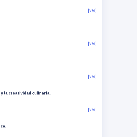
[ver]
[ver]
[ver]
 la creatividad culinaria.
[ver]
ico.