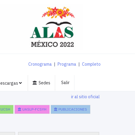
Cronograma
|
Programa
|
Completo
Salir
Sedes
escargas
ir al sitio oficial
CUCSH
UASLP-FCSYH
PUBLICACIONES