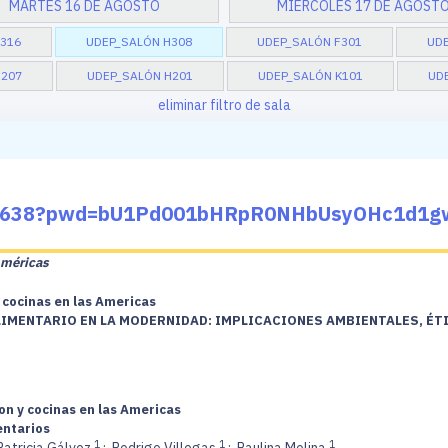
MARTES 16 DE AGOSTO
MIÉRCOLES 17 DE AGOST
316
UDEP_SALÓN H308
UDEP_SALÓN F301
UD
D207
UDEP_SALÓN H201
UDEP_SALÓN K101
UD
eliminar filtro de sala
0220638?pwd=bU1Pd001bHRpR0NHbUsyOHc1d1g
Américas
 cocinas en las Americas
IMENTARIO EN LA MODERNIDAD: IMPLICACIONES AMBIENTALES, ÉT
on y cocinas en las Americas
entarios
1
1
1
atricia Gálvez
;
Rodrigo Villegas
;
Paulina Molina