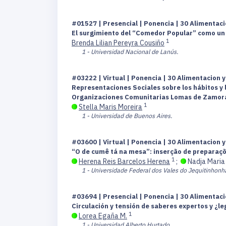
#01527 | Presencial | Ponencia | 30 Alimentaci
El surgimiento del “Comedor Popular” como un re
1
Brenda Lilian Pereyra Cousiño
1 - Universidad Nacional de Lanús.
#03222 | Virtual | Ponencia | 30 Alimentacion y
Representaciones Sociales sobre los hábitos y 
Organizaciones Comunitarias Lomas de Zamora
1
Stella Maris Moreira
1 - Universidad de Buenos Aires.
#03600 | Virtual | Ponencia | 30 Alimentacion y
“O de cumê tá na mesa”: inserção de preparaçõ
1
Herena Reis Barcelos Herena
;
Nadja Maria
1 - Universidade Federal dos Vales do Jequitinhonh
#03694 | Presencial | Ponencia | 30 Alimentaci
Circulación y tensión de saberes expertos y ¿le
1
Lorea Egaña M.
1 - Universidad Alberto Hurtado.