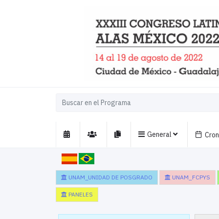
General
Cro
UNAM_UNIDAD DE POSGRADO
UNAM_FCPYS
PANELES