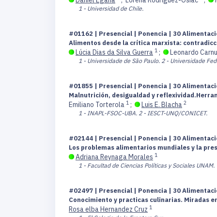
1 - Universidad de Chile.
#01162 | Presencial | Ponencia | 30 Alimentaci
Alimentos desde la crítica marxista: contradicc
1
Lúcia Dias da Silva Guerra
;
Leonardo Carn
1 - Universidade de São Paulo.
2 - Universidade Fed
#01855 | Presencial | Ponencia | 30 Alimentaci
Malnutrición, desigualdad y reflexividad.Herra
1
2
Emiliano Torterola
;
Luis E. Blacha
1 - INAPL-FSOC-UBA.
2 - IESCT-UNQ/CONICET.
#02144 | Presencial | Ponencia | 30 Alimentaci
Los problemas alimentarios mundiales y la prese
1
Adriana Reynaga Morales
1 - Facultad de Ciencias Políticas y Sociales UNAM.
#02497 | Presencial | Ponencia | 30 Alimentaci
Conocimiento y practicas culinarias. Miradas e
1
Rosa elba Hernandez Cruz