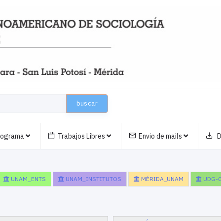
buscar
nograma
Trabajos Libres
Envio de mails
D
UNAM_ENTS
UNAM_INSTITUTOS
MÉRIDA_UNAM
UDG-