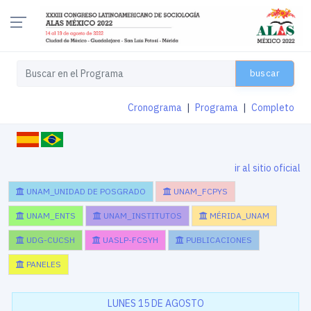
buscar
Cronograma
|
Programa
|
Completo
ir al sitio oficial
UNAM_UNIDAD DE POSGRADO
UNAM_FCPYS
UNAM_ENTS
UNAM_INSTITUTOS
MÉRIDA_UNAM
UDG-CUCSH
UASLP-FCSYH
PUBLICACIONES
PANELES
LUNES 15 DE AGOSTO