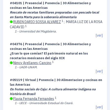
#04101 | Presencial | Ponencia | 30 Alimentacion y
cocinas en las Americas
Rescate de recetas familiares preparadas con pescado local
en Santa Marta para la soberanía alimentaria
1
RUBEN DARIO SOSSA ALVAREZ
;
MARIA LUZ DE LA ROSA
1
CADAVID
1 - Universidad del Magdalena.
[ver]
#04376 | Presencial | Ponencia | 30 Alimentacion y
cocinas en las Americas
¿Eran lo que comían? El patrimonio natural en los
recetarios mexicanos del siglo XIX
1
Nimcy Arellanes-Cancino
1 - UAER-UNAM.
[ver]
#05119 | Virtual | Ponencia | 30 Alimentacion y cocinas en
las Americas
Os frutos sociais do Caju: A cultura alimentar indígena na
história do Brasil
1
Flavia Fernanda Fernandes
1 - UECE - Universidade Estadual do Ceará.
[ver]