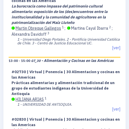
cocinas en las Americas
La burocracia como impasse del patrimonio cultural
alimentario: exposición de los (des)encuentros entre la
institucionalidad y la comunidad de agricultores en la
patrimonialización del Maíz Lluteño
1
2
Martin Obreque Gallegos
;
Martina Cayul Ibarra
;
3
Alexandra Davidoff
1 - Universidad Diego Portales.
2 - Pontificia Universidad Católica
de Chile.
3 - Centro de Justicia Educacional UC.
[ver]
- Alimentación y Cocinas en las Américas
13:00 - 15:00
GT_30
#02730 | Virtual | Ponencia | 30 Alimentacion y cocinas en
las Americas
Prácticas alimentarias y alimentación tradicional de un
grupo de estudiantes indígenas de la Universidad de
Antioquia
1
HILIANA ARIAS
1 - UNIVERSIDAD DE ANTIOQUIA.
[ver]
#02830 | Virtual | Ponencia | 30 Alimentacion y cocinas en
las Americas