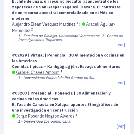
El chile de onza, un recurso biocultural ancestral de los
zapotecos de San Gaspar Yagalaxi, Oaxaca. El contraste
de un recurso ancestral comercializado en el México
moderno.
1
Alejandro Elean Vásquez Martínez
;
Araceli Aguilar-
2
Meléndez
1 - Facultad de Biología, Universidad Veracruzana.
2 - Centro de
Investigaciones Tropicales.
[ver]
#02929 | Virtual | Ponencia | 30 Alimentacion y cocinas en
las Americas
Comidas típicas – Kanhgág ag jẽn : Espaços alimentares
1
Gabriel Chaves Amorim
1 - Universidade Federal do Rio Grande do Sul.
[ver]
#03203 | Presencial | Ponencia | 30 Alimentacion y
cocinas en las Americas
El Taco de Canasta en Xalapa, apuntes Etnográficos de
una investigación en construcción
1
Jorge Rosendo Negroe Alvarez
1 - Universidad Iberoamericana.
[ver]