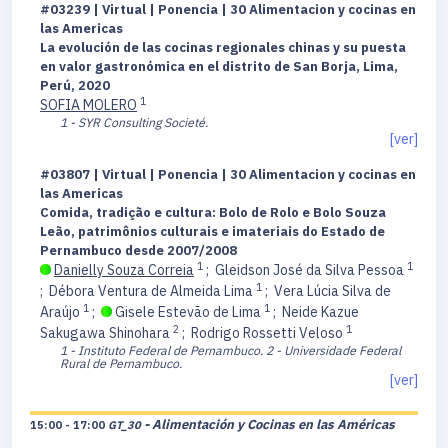
#03239 | Virtual | Ponencia | 30 Alimentacion y cocinas en
las Americas
La evolución de las cocinas regionales chinas y su puesta
en valor gastronómica en el distrito de San Borja, Lima,
Perú, 2020
1
SOFIA MOLERO
1 - SYR Consulting Societé.
[ver]
#03807 | Virtual | Ponencia | 30 Alimentacion y cocinas en
las Americas
Comida, tradição e cultura: Bolo de Rolo e Bolo Souza
Leão, patrimônios culturais e imateriais do Estado de
Pernambuco desde 2007/2008
1
1
Danielly Souza Correia
;
Gleidson José da Silva Pessoa
1
;
Débora Ventura de Almeida Lima
;
Vera Lúcia Silva de
1
1
Araújo
;
Gisele Estevão de Lima
;
Neide Kazue
2
1
Sakugawa Shinohara
;
Rodrigo Rossetti Veloso
1 - Instituto Federal de Pernambuco.
2 - Universidade Federal
Rural de Pernambuco.
[ver]
- Alimentación y Cocinas en las Américas
15:00 - 17:00
GT_30