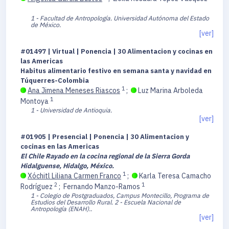
1 - Facultad de Antropología. Universidad Autónoma del Estado
de México.
[ver]
#01497 | Virtual | Ponencia | 30 Alimentacion y cocinas en
las Americas
Habitus alimentario festivo en semana santa y navidad en
Túquerres-Colombia
1
Ana Jimena Meneses Riascos
;
Luz Marina Arboleda
1
Montoya
1 - Universidad de Antioquia.
[ver]
#01905 | Presencial | Ponencia | 30 Alimentacion y
cocinas en las Americas
El Chile Rayado en la cocina regional de la Sierra Gorda
Hidalguense, Hidalgo, México.
1
Xóchitl Liliana Carmen Franco
;
Karla Teresa Camacho
2
1
Rodríguez
;
Fernando Manzo-Ramos
1 - Colegio de Postgraduados, Campus Montecillo, Programa de
Estudios del Desarrollo Rural.
2 - Escuela Nacional de
Antropología (ENAH)..
[ver]