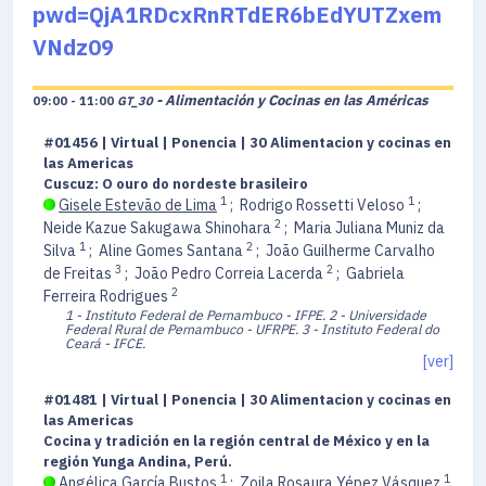
pwd=QjA1RDcxRnRTdER6bEdYUTZxem
VNdz09
- Alimentación y Cocinas en las Américas
09:00 - 11:00
GT_30
#01456 | Virtual | Ponencia | 30 Alimentacion y cocinas en
las Americas
Cuscuz: O ouro do nordeste brasileiro
1
1
Gisele Estevão de Lima
;
Rodrigo Rossetti Veloso
;
2
Neide Kazue Sakugawa Shinohara
;
Maria Juliana Muniz da
1
2
Silva
;
Aline Gomes Santana
;
João Guilherme Carvalho
3
2
de Freitas
;
João Pedro Correia Lacerda
;
Gabriela
2
Ferreira Rodrigues
1 - Instituto Federal de Pernambuco - IFPE.
2 - Universidade
Federal Rural de Pernambuco - UFRPE.
3 - Instituto Federal do
Ceará - IFCE.
[ver]
#01481 | Virtual | Ponencia | 30 Alimentacion y cocinas en
las Americas
Cocina y tradición en la región central de México y en la
región Yunga Andina, Perú.
1
1
Angélica García Bustos
;
Zoila Rosaura Yépez Vásquez