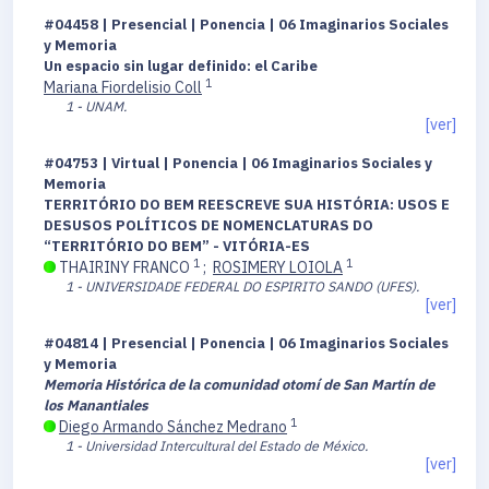
#04458 | Presencial | Ponencia | 06 Imaginarios Sociales
y Memoria
Un espacio sin lugar definido: el Caribe
1
Mariana Fiordelisio Coll
1 - UNAM.
[ver]
#04753 | Virtual | Ponencia | 06 Imaginarios Sociales y
Memoria
TERRITÓRIO DO BEM REESCREVE SUA HISTÓRIA: USOS E
DESUSOS POLÍTICOS DE NOMENCLATURAS DO
“TERRITÓRIO DO BEM” - VITÓRIA-ES
1
1
THAIRINY FRANCO
;
ROSIMERY LOIOLA
1 - UNIVERSIDADE FEDERAL DO ESPIRITO SANDO (UFES).
[ver]
#04814 | Presencial | Ponencia | 06 Imaginarios Sociales
y Memoria
Memoria Histórica de la comunidad otomí de San Martín de
los Manantiales
1
Diego Armando Sánchez Medrano
1 - Universidad Intercultural del Estado de México.
[ver]