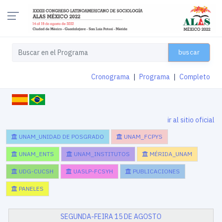
buscar
Cronograma
|
Programa
|
Completo
ir al sitio oficial
UNAM_UNIDAD DE POSGRADO
UNAM_FCPYS
UNAM_ENTS
UNAM_INSTITUTOS
MÉRIDA_UNAM
UDG-CUCSH
UASLP-FCSYH
PUBLICACIONES
PANELES
SEGUNDA-FEIRA 15 DE AGOSTO