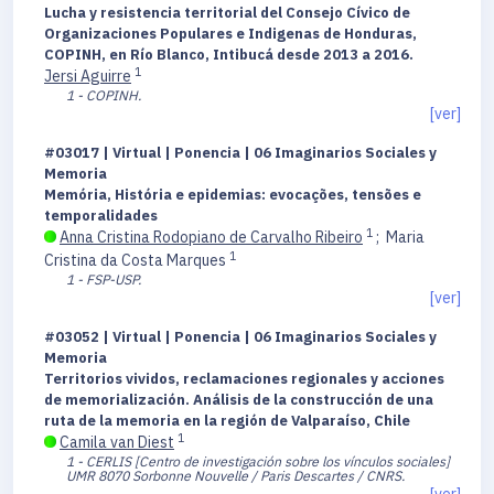
Lucha y resistencia territorial del Consejo Cívico de
Organizaciones Populares e Indigenas de Honduras,
COPINH, en Río Blanco, Intibucá desde 2013 a 2016.
1
Jersi Aguirre
1 - COPINH.
[ver]
#03017 | Virtual | Ponencia | 06 Imaginarios Sociales y
Memoria
Memória, História e epidemias: evocações, tensões e
temporalidades
1
Anna Cristina Rodopiano de Carvalho Ribeiro
;
Maria
1
Cristina da Costa Marques
1 - FSP-USP.
[ver]
#03052 | Virtual | Ponencia | 06 Imaginarios Sociales y
Memoria
Territorios vividos, reclamaciones regionales y acciones
de memorialización. Análisis de la construcción de una
ruta de la memoria en la región de Valparaíso, Chile
1
Camila van Diest
1 - CERLIS [Centro de investigación sobre los vínculos sociales]
UMR 8070 Sorbonne Nouvelle / Paris Descartes / CNRS.