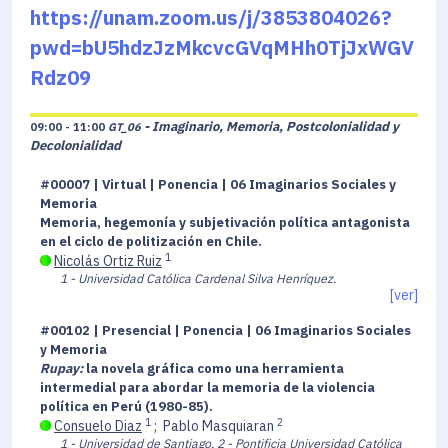
https://unam.zoom.us/j/3853804026?
pwd=bU5hdzJzMkcvcGVqMHh0TjJxWGV
Rdz09
- Imaginario, Memoria, Postcolonialidad y
09:00 - 11:00
GT_06
Decolonialidad
#00007 | Virtual | Ponencia | 06 Imaginarios Sociales y
Memoria
Memoria, hegemonía y subjetivación política antagonista
en el ciclo de politización en Chile.
1
Nicolás Ortiz Ruiz
1 - Universidad Católica Cardenal Silva Henríquez.
[ver]
#00102 | Presencial | Ponencia | 06 Imaginarios Sociales
y Memoria
Rupay:
la novela gráfica como una herramienta
intermedial para abordar la memoria de la violencia
política en Perú (1980-85).
1
2
Consuelo Diaz
;
Pablo Masquiaran
1 - Universidad de Santiago.
2 - Pontificia Universidad Católica