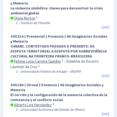
y Memoria
La violencia simbólica: claves para decosntruir la crisis
ambiental global.
1
Olivia Norton
1 - Instituto de Filosofía.
[ver]
#01214 | Presencial | Ponencia | 06 Imaginarios Sociales
y Memoria
CUNANI, CONTESTADO PASSADO E PRESENTE: DA
DISPUTA TERRITORIAL A DISPUTA POR SOBREVIVÊNCIA
CULTURAL NA FRONTEIRA FRANCO-BRASILEIRA.
1
Fátima Lucia Carrera Guedes
;
Elinelma do Socorro
1
Laurindo da Cruz
1 - Universidade Federal do Amapá - UNIFAP.
[ver]
#01240 | Virtual | Ponencia | 06 Imaginarios Sociales y
Memoria
El corrido y la configuración de la memoria colectiva de la
resistencia y el conflicto social.
1
Alberto Lira Hernández
1 - Universidad Autónoma del Estado de México.
[ver]