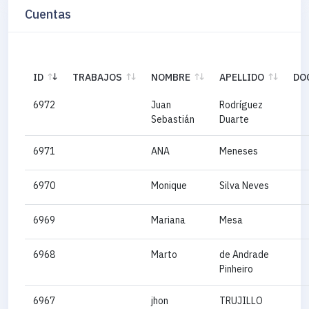
Cuentas
ID
TRABAJOS
NOMBRE
APELLIDO
DO
6972
Juan
Rodríguez
Sebastián
Duarte
6971
ANA
Meneses
6970
Monique
Silva Neves
6969
Mariana
Mesa
6968
Marto
de Andrade
Pinheiro
6967
jhon
TRUJILLO