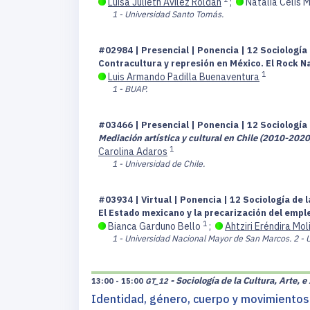
Luisa Julieth Avilez Roldan
;
Natalia Celis 
1 - Universidad Santo Tomás.
#02984 | Presencial | Ponencia | 12 Sociología 
Contracultura y represión en México. El Rock 
1
Luis Armando Padilla Buenaventura
1 - BUAP.
#03466 | Presencial | Ponencia | 12 Sociología 
Mediación artística y cultural en Chile (2010-2020)
1
Carolina Adaros
1 - Universidad de Chile.
#03934 | Virtual | Ponencia | 12 Sociología de l
El Estado mexicano y la precarización del emple
1
Bianca Garduno Bello
;
Ahtziri Eréndira Mo
1 - Universidad Nacional Mayor de San Marcos.
2 - 
- Sociología de la Cultura, Arte, 
13:00 - 15:00
GT_12
Identidad, género, cuerpo y movimientos 