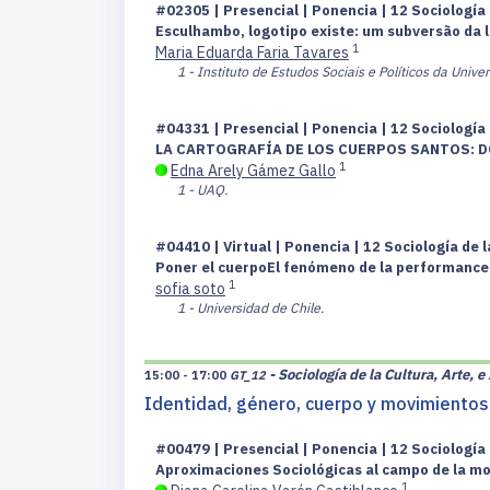
#02305 | Presencial | Ponencia | 12 Sociología 
Esculhambo, logotipo existe: um subversão da 
1
Maria Eduarda Faria Tavares
1 - Instituto de Estudos Sociais e Políticos da Univ
#04331 | Presencial | Ponencia | 12 Sociología 
LA CARTOGRAFÍA DE LOS CUERPOS SANTOS: DO
1
Edna Arely Gámez Gallo
1 - UAQ.
#04410 | Virtual | Ponencia | 12 Sociología de l
Poner el cuerpoEl fenómeno de la performance 
1
sofia soto
1 - Universidad de Chile.
- Sociología de la Cultura, Arte, 
15:00 - 17:00
GT_12
Identidad, género, cuerpo y movimientos 
#00479 | Presencial | Ponencia | 12 Sociología 
Aproximaciones Sociológicas al campo de la mo
1