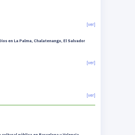
[ver]
 Dios en La Palma, Chalatenango, El Salvador
[ver]
[ver]
n cultural pública en Barcelona y Valencia