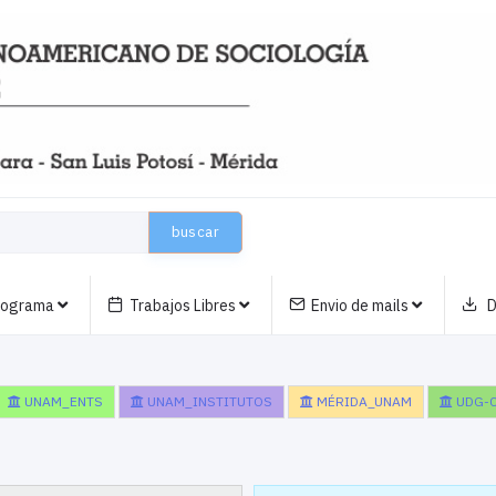
buscar
nograma
Trabajos Libres
Envio de mails
D
UNAM_ENTS
UNAM_INSTITUTOS
MÉRIDA_UNAM
UDG-