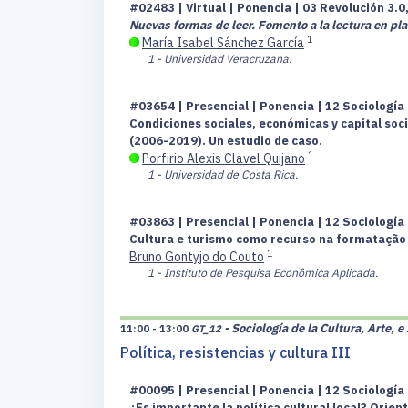
#02483 | Virtual | Ponencia | 03 Revolución 3.0
Nuevas formas de leer. Fomento a la lectura en pla
1
María Isabel Sánchez García
1 - Universidad Veracruzana.
#03654 | Presencial | Ponencia | 12 Sociología 
Condiciones sociales, económicas y capital soc
(2006-2019). Un estudio de caso.
1
Porfirio Alexis Clavel Quijano
1 - Universidad de Costa Rica.
#03863 | Presencial | Ponencia | 12 Sociología 
Cultura e turismo como recurso na formatação 
1
Bruno Gontyjo do Couto
1 - Instituto de Pesquisa Econômica Aplicada.
- Sociología de la Cultura, Arte, 
11:00 - 13:00
GT_12
Política, resistencias y cultura III
#00095 | Presencial | Ponencia | 12 Sociología 
¿Es importante la política cultural local? Orien