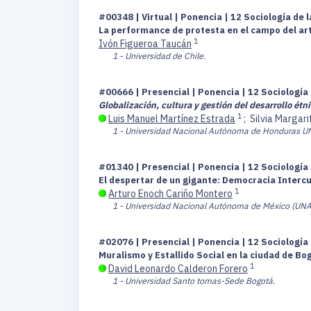
#00348 | Virtual | Ponencia | 12 Sociología de l
La performance de protesta en el campo del arte,
1
Ivón Figueroa Taucán
1 - Universidad de Chile.
#00666 | Presencial | Ponencia | 12 Sociología 
Globalización, cultura y gestión del desarrollo étn
1
Luis Manuel Martínez Estrada
;
Silvia Margar
1 - Universidad Nacional Autónoma de Honduras 
#01340 | Presencial | Ponencia | 12 Sociología 
El despertar de un gigante: Democracia Intercu
1
Arturo Enoch Cariño Montero
1 - Universidad Nacional Autónoma de México (UN
#02076 | Presencial | Ponencia | 12 Sociología 
Muralismo y Estallido Social en la ciudad de Bo
1
David Leonardo Calderon Forero
1 - Universidad Santo tomas-Sede Bogotá.