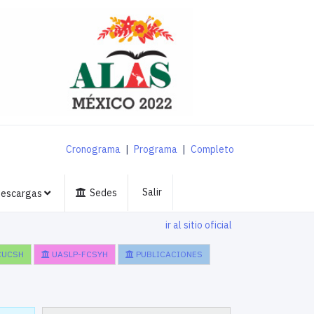
Cronograma
|
Programa
|
Completo
Salir
Sedes
escargas
ir al sitio oficial
CUCSH
UASLP-FCSYH
PUBLICACIONES