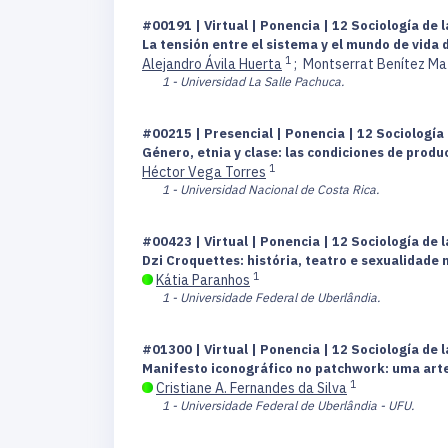
#00191 | Virtual | Ponencia | 12 Sociología de l
La tensión entre el sistema y el mundo de vida 
1
Alejandro Ávila Huerta
;
Montserrat Benítez M
1 - Universidad La Salle Pachuca.
#00215 | Presencial | Ponencia | 12 Sociología 
Género, etnia y clase: las condiciones de prod
1
Héctor Vega Torres
1 - Universidad Nacional de Costa Rica.
#00423 | Virtual | Ponencia | 12 Sociología de l
Dzi Croquettes: história, teatro e sexualidade 
1
Kátia Paranhos
1 - Universidade Federal de Uberlândia.
#01300 | Virtual | Ponencia | 12 Sociología de l
Manifesto iconográfico no patchwork: uma arte
1
Cristiane A. Fernandes da Silva
1 - Universidade Federal de Uberlândia - UFU.