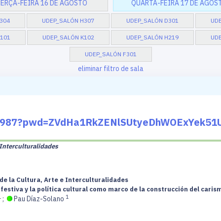
ERÇA-FEIRA 16 DE AGOSTO
QUARTA-FEIRA 17 DE AGOS
304
UDEP_SALÓN H307
UDEP_SALÓN D301
UD
101
UDEP_SALÓN K102
UDEP_SALÓN H219
UDE
UDEP_SALÓN F301
eliminar filtro de sala
475987?pwd=ZVdHa1RkZENlSUtyeDhWOExYek51
e Interculturalidades
de la Cultura, Arte e Interculturalidades
 festiva y la política cultural como marco de la construcción del caris
1
1
;
Pau Díaz-Solano