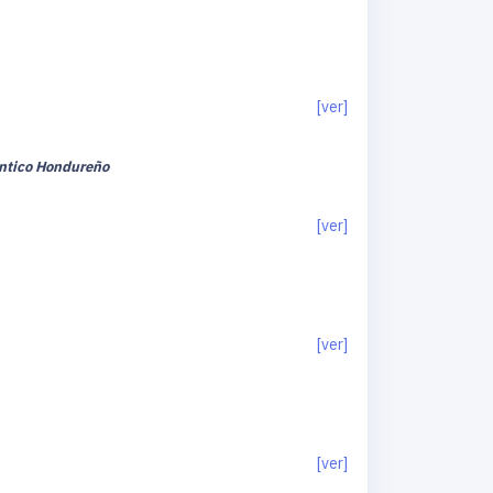
[ver]
lántico Hondureño
[ver]
[ver]
[ver]