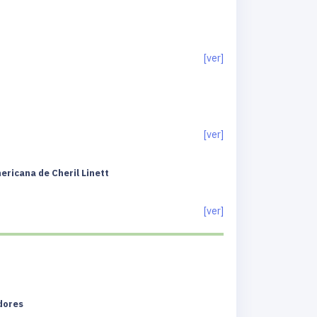
[ver]
[ver]
ericana de Cheril Linett
[ver]
adores