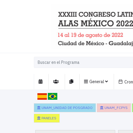
General
Cro
UNAM_UNIDAD DE POSGRADO
UNAM_FCPYS
PANELES