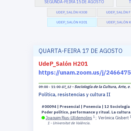
SEGUNDA-FEIRA 15 DE AGOSTO
T
UDEP_SALÓN H308
UDEP_SALÓN F
UDEP_SALÓN H201
UDEP_SALÓN K
QUARTA-FEIRA 17 DE AGOSTO
UdeP_Salón H201
https://unam.zoom.us/j/2466
- Sociología de la Cultura, Arte, 
09:00 - 11:00
GT_12
Política, resistencias y cultura II
#00094 | Presencial | Ponencia | 12 Sociología 
Poder político, performance y ritual. La cultura
1
Joaquim Rius-Ulldemolins
;
Verònica Gisbert
1 - Universitat de València.