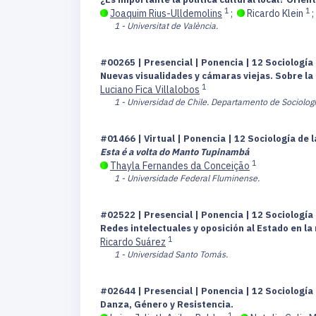
1
1
Joaquim Rius-Ulldemolins
;
Ricardo Klein
1 - Universitat de València.
#00265 | Presencial | Ponencia | 12 Sociología 
Nuevas visualidades y cámaras viejas. Sobre la
1
Luciano Fica Villalobos
1 - Universidad de Chile. Departamento de Sociología,
#01466 | Virtual | Ponencia | 12 Sociología de l
Esta é a volta do Manto Tupinambá
1
Thayla Fernandes da Conceição
1 - Universidade Federal Fluminense.
#02522 | Presencial | Ponencia | 12 Sociología 
Redes intelectuales y oposición al Estado en l
1
Ricardo Suárez
1 - Universidad Santo Tomás.
#02644 | Presencial | Ponencia | 12 Sociología 
Danza, Género y Resistencia.
1