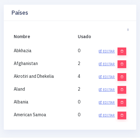
Países
Nombre
Usado
Abkhazia
0
EDITAR
Afghanistan
2
EDITAR
Akrotiri and Dhekelia
4
EDITAR
Aland
2
EDITAR
Albania
0
EDITAR
American Samoa
0
EDITAR
Andorra
0
EDITAR