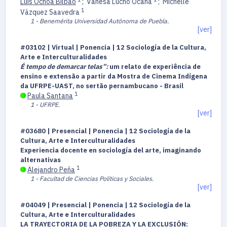
Luis Ochoa Bilbao
;
Vanesa Lucho Ocaña
;
Michelle
1
Vázquez Saavedra
1 - Benemérita Universidad Autónoma de Puebla.
[ver]
#03102 | Virtual | Ponencia | 12 Sociología de la Cultura,
Arte e Interculturalidades
É tempo de demarcar telas”:
um relato de experiência de
ensino e extensão a partir da Mostra de Cinema Indígena
da UFRPE-UAST, no sertão pernambucano - Brasil
1
Paula Santana
1 - UFRPE.
[ver]
#03680 | Presencial | Ponencia | 12 Sociología de la
Cultura, Arte e Interculturalidades
Experiencia docente en sociología del arte, imaginando
alternativas
1
Alejandro Peña
1 - Facultad de Ciencias Políticas y Sociales.
[ver]
#04049 | Presencial | Ponencia | 12 Sociología de la
Cultura, Arte e Interculturalidades
LA TRAYECTORIA DE LA POBREZA Y LA EXCLUSIÓN: