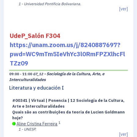
1 - Universidad Pontificia Bolivariana.
[ver]
UdeP_Salón F304
https://unam.zoom.us/j/8240887697?
pwd=WC9mTm5IeVhYc3l0RmFPZXlhcFl
TZz09
- Sociología de la Cultura, Arte, e
09:00 - 11:00
GT_12
Interculturalidades
Literatura y educación I
#00341 | Virtual | Ponencia | 12 Sociología de la Cultura,
Arte e Interculturalidades
Quais são as contribuições da teoria de Lucien Goldmann
hoje?
1
Aline Cristina Ferreira
1 - UNESP.
[ver]