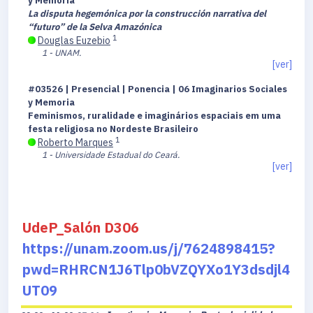
y Memoria
La disputa hegemónica por la construcción narrativa del
“futuro” de la Selva Amazónica
1
Douglas Euzebio
1 - UNAM.
[ver]
#03526 | Presencial | Ponencia | 06 Imaginarios Sociales
y Memoria
Feminismos, ruralidade e imaginários espaciais em uma
festa religiosa no Nordeste Brasileiro
1
Roberto Marques
1 - Universidade Estadual do Ceará.
[ver]
UdeP_Salón D306
https://unam.zoom.us/j/7624898415?
pwd=RHRCN1J6Tlp0bVZQYXo1Y3dsdjl4
UT09