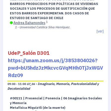
BARRIOS PRODUCIDOS POR POLÍTICAS DE VIVIENDAS
SOCIALES Y LOS PROCESOS DE GUETIFICACIÓN QUE
ESTOS BARRIOS EXPERIMENTAN. DOS CASOS DE
ESTUDIO DE SANTIAGO DE CHILE
1
Andrea Bahamondes
1 - Universidad Católica Silva Henríquez.
[ver]
UdeP_Salón D301
https://unam.zoom.us/j/3853804026?
pwd=bU5hdzJzMkcvcGVqMHh0TjJxWGV
Rdz09
- Imaginario, Memoria, Postcolonialidad y
09:00 - 11:00
GT_06
Decolonialidad
#00111 | Presencial | Ponencia | 06 Imaginarios Sociales
y Memoria
Metafísica Miquiztli (de la muerte)