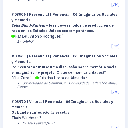
[ver]
#03906 | Presencial | Ponencia | 06 Imaginarios Sociales
y Memoria
Color Blind-Racism
y los nuevos modos de producción de
raza en los Estados Unidos contemporáneos.
1
Rafael Antonio Rodrigues
1 - UAM-X.
[ver]
#03965 | Presencial | Ponencia | 06 Imaginarios Sociales
y Memoria
Reinventar o futuro: uma discussão sobre memória social
e imaginário no projeto ‘O que sonham as cidades?’
1
2
Júlia Zuza
;
Cristina Horta de Almeida
1 - Universidade de Coimbra.
2 - Universidade Federal de Minas
Gerais.
[ver]
#03970 | Virtual | Ponencia | 06 Imaginarios Sociales y
Memoria
Os bandeirantes vão às escolas
1
Thais Waldman
1 - Museu Paulista/USP.
[ver]