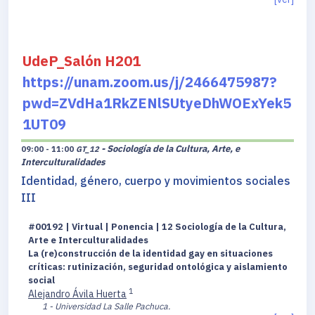
UdeP_Salón H201
https://unam.zoom.us/j/2466475987?
pwd=ZVdHa1RkZENlSUtyeDhWOExYek5
1UT09
- Sociología de la Cultura, Arte, e
09:00 - 11:00
GT_12
Interculturalidades
Identidad, género, cuerpo y movimientos sociales
III
#00192 | Virtual | Ponencia | 12 Sociología de la Cultura,
Arte e Interculturalidades
La (re)construcción de la identidad gay en situaciones
críticas: rutinización, seguridad ontológica y aislamiento
social
1
Alejandro Ávila Huerta
1 - Universidad La Salle Pachuca.