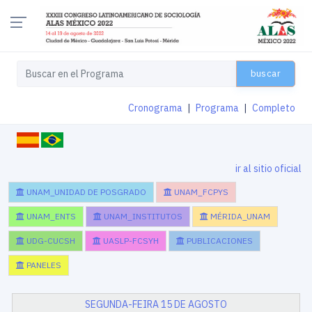
buscar
Cronograma
|
Programa
|
Completo
ir al sitio oficial
UNAM_UNIDAD DE POSGRADO
UNAM_FCPYS
UNAM_ENTS
UNAM_INSTITUTOS
MÉRIDA_UNAM
UDG-CUCSH
UASLP-FCSYH
PUBLICACIONES
PANELES
SEGUNDA-FEIRA 15 DE AGOSTO