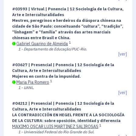
#03593 | Virtual | Ponencia | 12 Sociología de la Cultura,
Arte e Interculturalidades
Mestres, peregrinos e herdeiros da diáspora chinesa na
cidade de São Paulo: conceituando “cultura”, “tradição”,
“linhagem” e “família” através das artes marciais
chinesas entre Brasil e China.
1
Gabriel Guarino de Almeida
1 - Departamento de Educação/PUC-Rio.
[ver]
#03627 | Presencial | Ponencia | 12 Sociología de la
Cultura, Arte e Interculturalidades
Mujeres en contra de la impunidad.
1
Maria Pia Romero
1 - UANL.
[ver]
#04212 | Presencial | Ponencia | 12 Sociología de la
Cultura, Arte e Interculturalidades
LA CONTRADICCIÓN EN HEGEL FRENTE A LA SOCIOLOGÍA
DE LA CULTURA: sobre oposición, identidad y diferencia
1
MAXIMO OSCAR LUIS MARTINEZ SALIROSAS
1 - Universidad Federal do Rio Grande do Sul.