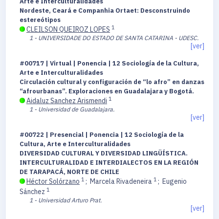
Arte e Interculturalidades
Nordeste, Ceará e Companhia Ortaet: Desconstruindo
estereótipos
1
CLEILSON QUEIROZ LOPES
1 - UNIVERSIDADE DO ESTADO DE SANTA CATARINA - UDESC.
[ver]
#00717 | Virtual | Ponencia | 12 Sociología de la Cultura,
Arte e Interculturalidades
Circulación cultural y configuración de “lo afro” en danzas
“afrourbanas”. Exploraciones en Guadalajara y Bogotá.
1
Aidaluz Sanchez Arismendi
1 - Universidad de Guadalajara.
[ver]
#00722 | Presencial | Ponencia | 12 Sociología de la
Cultura, Arte e Interculturalidades
DIVERSIDAD CULTURAL Y DIVERSIDAD LINGÜÍSTICA.
INTERCULTURALIDAD E INTERDIALECTOS EN LA REGIÓN
DE TARAPACÁ, NORTE DE CHILE
1
1
Héctor Solórzano
;
Marcela Rivadeneira
;
Eugenio
1
Sánchez
1 - Universidad Arturo Prat.
[ver]