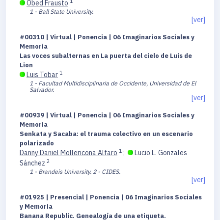
1
Obed Frausto
1 - Ball State University.
[ver]
#00310 | Virtual | Ponencia | 06 Imaginarios Sociales y
Memoria
Las voces subalternas en La puerta del cielo de Luis de
Lion
1
Luis Tobar
1 - Facultad Multidisciplinaria de Occidente, Universidad de El
Salvador.
[ver]
#00939 | Virtual | Ponencia | 06 Imaginarios Sociales y
Memoria
Senkata y Sacaba: el trauma colectivo en un escenario
polarizado
1
Danny Daniel Mollericona Alfaro
;
Lucio L. Gonzales
2
Sánchez
1 - Brandeis University.
2 - CIDES.
[ver]
#01925 | Presencial | Ponencia | 06 Imaginarios Sociales
y Memoria
Banana Republic. Genealogía de una etiqueta.