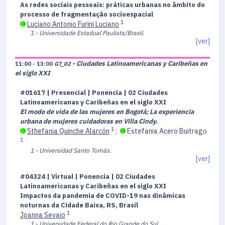
As redes sociais pessoais: práticas urbanas no âmbito do
processo de fragmentação socioespacial
1
Luciano Antonio Furini Luciano
1 - Universidade Estadual Paulista/Brasil.
[ver]
- Ciudades Latinoamericanas y Caribeñas en
11:00 - 13:00
GT_02
el siglo XXI
#01617 | Presencial | Ponencia | 02 Ciudades
Latinoamericanas y Caribeñas en el siglo XXI
El modo de vida de las mujeres en Bogotá; La experiencia
urbana de mujeres cuidadoras en Villa Cindy.
1
Sthefania Quinche Alarcón
;
Estefania Acero Buitrago
1
1 - Universidad Santo Tomás.
[ver]
#04324 | Virtual | Ponencia | 02 Ciudades
Latinoamericanas y Caribeñas en el siglo XXI
Impactos da pandemia de COVID-19 nas dinâmicas
noturnas da Cidade Baixa, RS, Brasil
1
Joanna Sevaio
1 - Universidade Federal do Rio Grande do Sul.