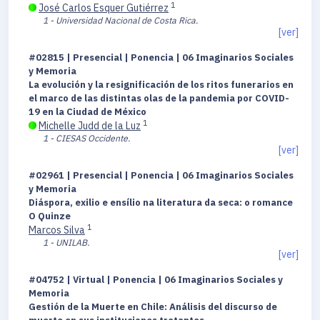
1
José Carlos Esquer Gutiérrez
1 - Universidad Nacional de Costa Rica.
[ver]
#02815 | Presencial | Ponencia | 06 Imaginarios Sociales
y Memoria
La evolución y la resignificación de los ritos funerarios en
el marco de las distintas olas de la pandemia por COVID-
19 en la Ciudad de México
1
Michelle Judd de la Luz
1 - CIESAS Occidente.
[ver]
#02961 | Presencial | Ponencia | 06 Imaginarios Sociales
y Memoria
Diáspora, exilio e ensílio na literatura da seca: o romance
O Quinze
1
Marcos Silva
1 - UNILAB.
[ver]
#04752 | Virtual | Ponencia | 06 Imaginarios Sociales y
Memoria
Gestión de la Muerte en Chile: Análisis del discurso de