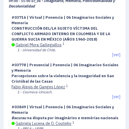
- Imaginario, Memoria, Postcolonialidad y
09:00 - 11:00
GT_06
Decolonialidad
#03716 | Virtual | Ponencia | 06 Imaginarios Sociales y
Memoria
CONSTRUCCIÓN DEL/LA SUJETO VÍCTIMA DEL
CONFLICTO ARMADO INTERNO EN COLOMBIA Y DE LA
GUERRA SUCIA EN MÉXICO (AÑOS 1960-2018)
1
Gabriel Mora Galleguillos
1 - Universidad de Chile.
[ver]
#03778 | Presencial | Ponencia | 06 Imaginarios Sociales
y Memoria
Percepciones sobre la violencia y la inseguridad en San
Cristóbal de las Casas
1
Fabio Alexis de Ganges López
1 - Cesmeca-Unicach.
[ver]
#03849 | Virtual | Ponencia | 06 Imaginarios Sociales y
Memoria
Bacurau
na disputa por imaginários e memórias nacionais
1
Gabriela Lucena de O. Coutinho
1 - PPGA - UFPB.