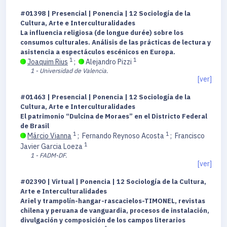
#01398 | Presencial | Ponencia | 12 Sociología de la
Cultura, Arte e Interculturalidades
La influencia religiosa (de longue durée) sobre los
consumos culturales. Análisis de las prácticas de lectura y
asistencia a espectáculos escénicos en Europa.
1
1
Joaquim Rius
;
Alejandro Pizzi
1 - Universidad de Valencia.
[ver]
#01463 | Presencial | Ponencia | 12 Sociología de la
Cultura, Arte e Interculturalidades
El patrimonio “Dulcina de Moraes” en el Districto Federal
de Brasil
1
1
Márcio Vianna
;
Fernando Reynoso Acosta
;
Francisco
1
Javier Garcia Loeza
1 - FADM-DF.
[ver]
#02390 | Virtual | Ponencia | 12 Sociología de la Cultura,
Arte e Interculturalidades
Ariel y trampolín-hangar-rascacielos-TIMONEL, revistas
chilena y peruana de vanguardia, procesos de instalación,
divulgación y composición de los campos literarios