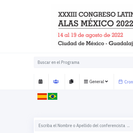
General
Cro