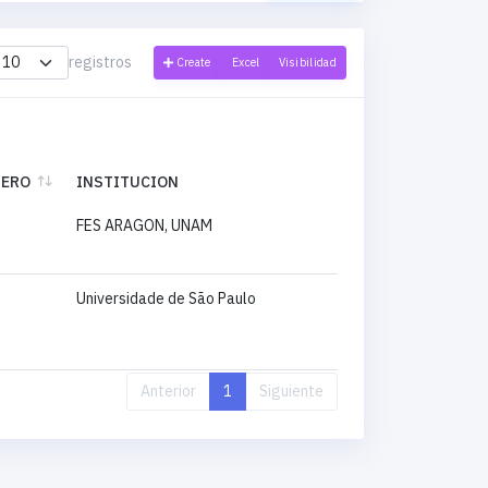
registros
Create
Excel
Visibilidad
NERO
INSTITUCION
NERO
INSTITUCION
FES ARAGON, UNAM
Universidade de São Paulo
Anterior
1
Siguiente