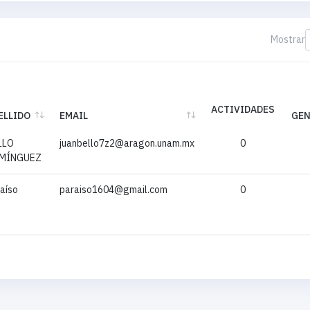
Mostrar
ACTIVIDADES
ELLIDO
EMAIL
GE
ELLIDO
EMAIL
ACTIVIDADES
GE
LLO
juanbello7z2@aragon.unam.mx
0
MÍNGUEZ
aíso
paraiso1604@gmail.com
0