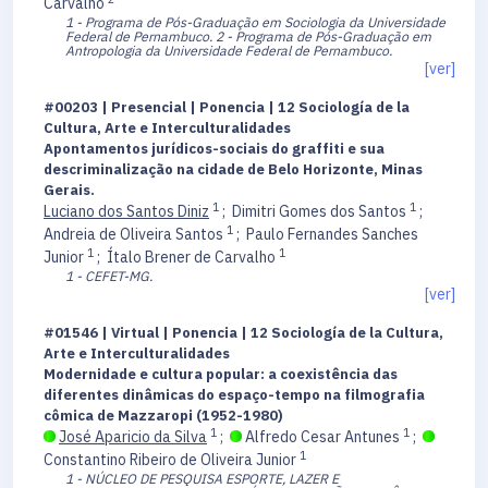
Carvalho
1 - Programa de Pós-Graduação em Sociologia da Universidade
Federal de Pernambuco.
2 - Programa de Pós-Graduação em
Antropologia da Universidade Federal de Pernambuco.
[ver]
#00203 | Presencial | Ponencia | 12 Sociología de la
Cultura, Arte e Interculturalidades
Apontamentos jurídicos-sociais do graffiti e sua
descriminalização na cidade de Belo Horizonte, Minas
Gerais.
1
1
Luciano dos Santos Diniz
;
Dimitri Gomes dos Santos
;
1
Andreia de Oliveira Santos
;
Paulo Fernandes Sanches
1
1
Junior
;
Ítalo Brener de Carvalho
1 - CEFET-MG.
[ver]
#01546 | Virtual | Ponencia | 12 Sociología de la Cultura,
Arte e Interculturalidades
Modernidade e cultura popular: a coexistência das
diferentes dinâmicas do espaço-tempo na filmografia
cômica de Mazzaropi (1952-1980)
1
1
José Aparicio da Silva
;
Alfredo Cesar Antunes
;
1
Constantino Ribeiro de Oliveira Junior
1 - NÚCLEO DE PESQUISA ESPORTE, LAZER E