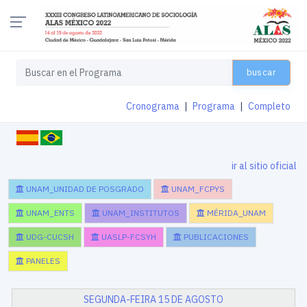
buscar
Cronograma
|
Programa
|
Completo
ir al sitio oficial
UNAM_UNIDAD DE POSGRADO
UNAM_FCPYS
UNAM_ENTS
UNAM_INSTITUTOS
MÉRIDA_UNAM
UDG-CUCSH
UASLP-FCSYH
PUBLICACIONES
PANELES
SEGUNDA-FEIRA 15 DE AGOSTO