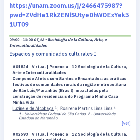
https://unam.zoom.us/j/2466475987?
pwd=ZVdHa1RkZENlSUtyeDhWOExYek5
1UT09
- Sociología de la Cultura, Arte, e
09:00 - 11:00
GT_12
Interculturalidades
Espacios y comunidades culturales I
#01824 | Virtual | Ponencia | 12 Sociología de la Cultura,
Arte e Interculturalidades
Compondo Afetos com Santos e Encantados: as práticas
festivas de comunidades rurais da região metropolitana
de São Luís/Maranhão (Brasil) impactadas pela
construção de residenciais do Programa Minha Casa
Minha Vida
1
2
Luzinele de Alcobaça
;
Rosirene Martins Lima Lima
1 - Universidade Federal de São Carlos.
2 - Universidade
Estadual do Maranhão.
[ver]
#02593 | Virtual | Ponencia | 12 Sociología de la Cultura,