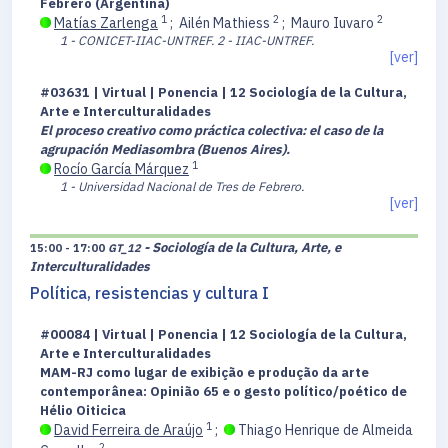
Febrero (Argentina)
1
2
2
Matías Zarlenga
;
Ailén Mathiess
;
Mauro Iuvaro
1 - CONICET-IIAC-UNTREF.
2 - IIAC-UNTREF.
[ver]
#03631 | Virtual | Ponencia | 12 Sociología de la Cultura,
Arte e Interculturalidades
El proceso creativo como práctica colectiva: el caso de la
agrupación Mediasombra (Buenos Aires).
1
Rocío García Márquez
1 - Universidad Nacional de Tres de Febrero.
[ver]
- Sociología de la Cultura, Arte, e
15:00 - 17:00
GT_12
Interculturalidades
Política, resistencias y cultura I
#00084 | Virtual | Ponencia | 12 Sociología de la Cultura,
Arte e Interculturalidades
MAM-RJ como lugar de exibição e produção da arte
contemporânea: Opinião 65 e o gesto político/poético de
Hélio Oiticica
1
David Ferreira de Araújo
;
Thiago Henrique de Almeida
2