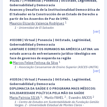
#02817 | Presencial | Ponencia | 04 Estado, Legitimidad,
Gobernabilidad y Democracia
Avances y Desafíos de la Institucionalidad Democrática de
El Salvador en la Construcción de un Estado de Derecho a
partir de los Acuerdos de Paz de 1992.
1
Mauricio Elizardo Valencia Rodríguez
1 - Universidad de El Salvador.
[ver]
#03388 | Virtual | Ponencia | 04 Estado, Legitimidad,
Gobernabilidad y Democracia
LAWFARE E DIREITOS HUMANOS NA AMÉRICA LATINA: um
estudo acerca do enfrentamento jurídico-ideológico em
face de governos de esquerda na região
1
Marcos Felipe Feitosa da Silva
1 - Associação Caruaruense de Ensino Superior (ASCES-UNITA).
[ver]
#03536 | Virtual | Ponencia | 04 Estado, Legitimidad,
Gobernabilidad y Democracia
DIPLOMACIA DA SAÚDE E O PROGRAMA MAIS MÉDICOS:
SOLIDARIEDADE POLÍTICA PELA MÃO DA SAÚDE
1
2
2
Maria Patricia SILVA
;
Murilo FAHEL
;
Evandro ANJOS
1 - Centro de Estudos em Sustentabilidade da Fundação Getúlio
Vargas.
2 - Universidade Estadual de Montes Claros -