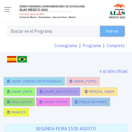
buscar
Cronograma
|
Programa
|
Completo
ir al sitio oficial
UNAM_UNIDAD DE POSGRADO
UNAM_FCPYS
UNAM_ENTS
UNAM_INSTITUTOS
MÉRIDA_UNAM
UDG-CUCSH
UASLP-FCSYH
PUBLICACIONES
PANELES
SEGUNDA-FEIRA 15 DE AGOSTO