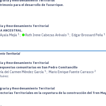
graria y Reordenamiento Territorial
trimonio para el desarrollo de Tucurrique.
ria y Reordenamiento Territorial
RA ANCESTRAL.
1
1
1
Ayala Mejía
;
Ruth Irene Cabezas Arévalo
;
Edgar Brossard Peña
to Territorial
ria y Reordenamiento Territorial
respuestas comunitarias en San Pedro Comitancillo
1
2
ría del Carmen Méndez García
;
Mario Enrique Fuente Carrasco
Juárez.
graria y Reordenamiento Territorial
orias Territoriales en la coyuntura de la construcción del Tren Maya. 
o.