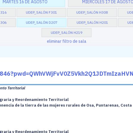
MARTES 16 DE AGOSTO
MIÉRCOLES 17 DE AGOST
H316
UDEP_SALÓN F301
UDEP_SALÓN H308
UD
D306
UDEP_SALÓN D207
UDEP_SALÓN H201
UD
UDEP_SALÓN H219
eliminar filtro de sala
148846?pwd=QWhVWjFvV0Z5Vkh2Q1JDTmIzaHV
to Territorial
graria y Reordenamiento Territorial
enencia de la tierra de las mujeres rurales de Osa, Puntarenas, Costa 
graria y Reordenamiento Territorial