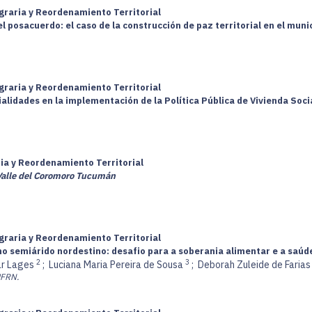
graria y Reordenamiento Territorial
 posacuerdo: el caso de la construcción de paz territorial en el muni
graria y Reordenamiento Territorial
ialidades en la implementación de la Política Pública de Vivienda Soc
ria y Reordenamiento Territorial
 Valle del Coromoro Tucumán
graria y Reordenamiento Territorial
no semiárido nordestino: desafio para a soberania alimentar e a saúd
2
3
ar Lages
;
Luciana Maria Pereira de Sousa
;
Deborah Zuleide de Faria
UFRN.