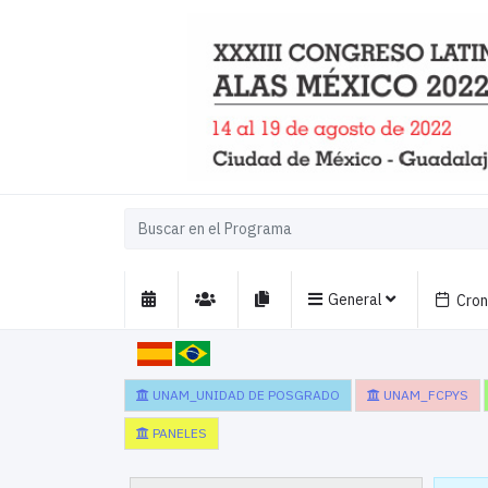
General
Cro
UNAM_UNIDAD DE POSGRADO
UNAM_FCPYS
PANELES