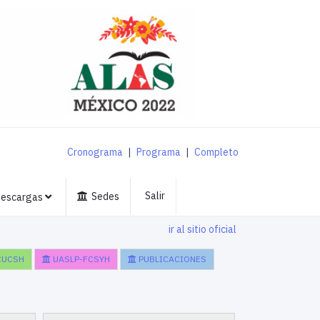
Cronograma
|
Programa
|
Completo
Salir
Sedes
escargas
ir al sitio oficial
CUCSH
UASLP-FCSYH
PUBLICACIONES