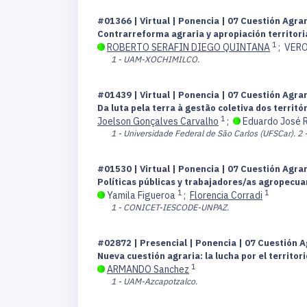
#01366 | Virtual | Ponencia | 07 Cuestión Agra
Contrarreforma agraria y apropiación territoria
1
ROBERTO SERAFIN DIEGO QUINTANA
;
VERO
1 - UAM-XOCHIMILCO.
#01439 | Virtual | Ponencia | 07 Cuestión Agra
Da luta pela terra à gestão coletiva dos territó
1
Joelson Gonçalves Carvalho
;
Eduardo José 
1 - Universidade Federal de São Carlos (UFSCar).
2 
#01530 | Virtual | Ponencia | 07 Cuestión Agra
Políticas públicas y trabajadores/as agropecuar
1
1
Yamila Figueroa
;
Florencia Corradi
1 - CONICET-IESCODE-UNPAZ.
#02872 | Presencial | Ponencia | 07 Cuestión A
Nueva cuestión agraria: la lucha por el territor
1
ARMANDO Sanchez
1 - UAM-Azcapotzalco.