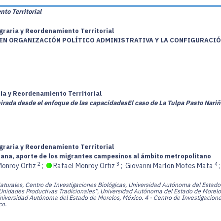
to Territorial
graria y Reordenamiento Territorial
A EN ORGANIZACIÓN POLÍTICO ADMINISTRATIVA Y LA CONFIGURACIÓ
ria y Reordenamiento Territorial
irada desde el enfoque de las capacidades
El caso de La Tulpa Pasto Nar
graria y Reordenamiento Territorial
urbana, aporte de los migrantes campesinos al ámbito metropolitano
2
3
4
onroy Ortiz
;
Rafael Monroy Ortiz
;
Giovanni Marlon Motes Mata
turales, Centro de Investigaciones Biológicas, Universidad Autónoma del Estado
Unidades Productivas Tradicionales”, Universidad Autónoma del Estado de Morelo
niversidad Autónoma del Estado de Morelos, México.
4 - Centro de Investigacione
co.