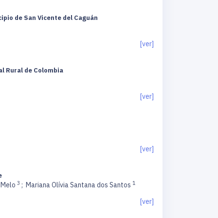
cipio de San Vicente del Caguán
[ver]
ial Rural de Colombia
[ver]
[ver]
e
3
1
s Melo
;
Mariana Olívia Santana dos Santos
[ver]