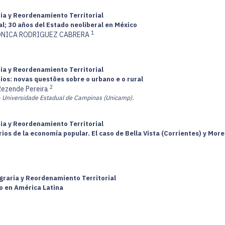
ria y Reordenamiento Territorial
l; 30 años del Estado neoliberal en México
1
NICA RODRIGUEZ CABRERA
ria y Reordenamiento Territorial
rios: novas questões sobre o urbano e o rural
2
Rezende Pereira
- Universidade Estadual de Campinas (Unicamp).
ria y Reordenamiento Territorial
ios de la economía popular. El caso de Bella Vista (Corrientes) y Mor
graria y Reordenamiento Territorial
io en América Latina