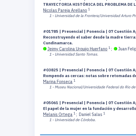
TRAYECTORIA HISTÓRICA DEL PROBLEMA DE LA TI
1
Nicolas Pareja Arellano
1 - Universidad de la Frontera/Universidad Arturo Pr
#01785 | Presencial | Ponencia | 07 Cuestión A
Reconstruyendo el saber desde la madre tierra:
Cundinamarca.
1
Jeimy Carolina Urquijo Huerfano
;
Juan Feli
1 - Universidad Santo Tomas.
#03825 | Presencial | Ponencia | 07 Cuestión A
Rompendo as cercas: notas sobre retomadas de
1
Marina Fonseca
1 - Museu Nacional/Universidade Federal do Rio de 
#05061 | Presencial | Ponencia | 07 Cuestión A
El papel de la mujer en la fundación y desarro
1
1
Melanis Ortega
;
Daniel Salas
1 - Universidad de Córdoba.