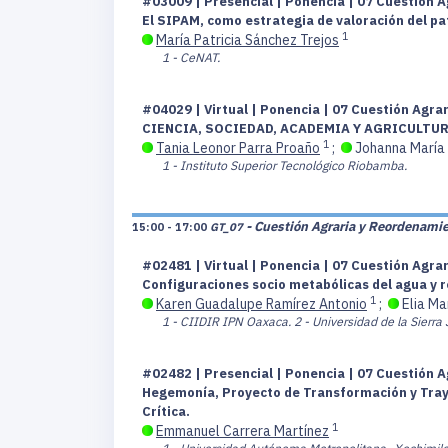
#03009 | Presencial | Ponencia | 07 Cuestión A
El SIPAM, como estrategia de valoración del pa
1
María Patricia Sánchez Trejos
1 - CeNAT.
#04029 | Virtual | Ponencia | 07 Cuestión Agra
CIENCIA, SOCIEDAD, ACADEMIA Y AGRICULTU
1
Tania Leonor Parra Proaño
;
Johanna María 
1 - Instituto Superior Tecnológico Riobamba.
- Cuestión Agraria y Reordenamien
15:00 - 17:00
GT_07
#02481 | Virtual | Ponencia | 07 Cuestión Agra
Configuraciones socio metabólicas del agua y 
1
Karen Guadalupe Ramírez Antonio
;
Elia Ma
1 - CIIDIR IPN Oaxaca.
2 - Universidad de la Sierra 
#02482 | Presencial | Ponencia | 07 Cuestión A
Hegemonía, Proyecto de Transformación y Trayect
Crítica.
1
Emmanuel Carrera Martínez
1 - Universidad Autónoma Metropolitana- Xochimilc