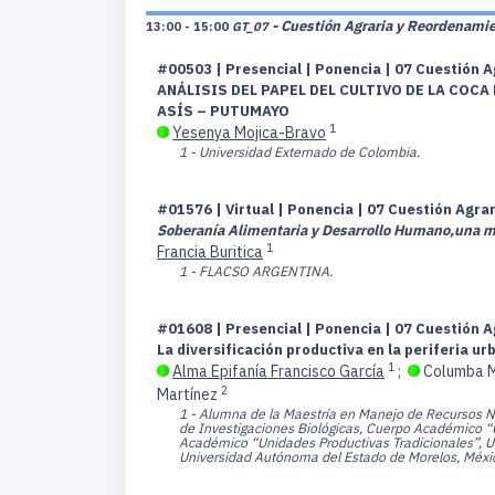
- Cuestión Agraria y Reordenamien
13:00 - 15:00
GT_07
#00503 | Presencial | Ponencia | 07 Cuestión A
ANÁLISIS DEL PAPEL DEL CULTIVO DE LA COC
ASÍS – PUTUMAYO
1
Yesenya Mojica-Bravo
1 - Universidad Externado de Colombia.
#01576 | Virtual | Ponencia | 07 Cuestión Agra
Soberanía Alimentaria y Desarrollo Humano,
una m
1
Francia Buritica
1 - FLACSO ARGENTINA.
#01608 | Presencial | Ponencia | 07 Cuestión A
La diversificación productiva en la periferia 
1
Alma Epifanía Francisco García
;
Columba M
2
Martínez
1 - Alumna de la Maestría en Manejo de Recursos Na
de Investigaciones Biológicas, Cuerpo Académico “
Académico “Unidades Productivas Tradicionales”, U
Universidad Autónoma del Estado de Morelos, Méxi