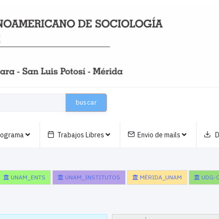
buscar
nograma
Trabajos Libres
Envio de mails
D
UNAM_ENTS
UNAM_INSTITUTOS
MÉRIDA_UNAM
UDG-