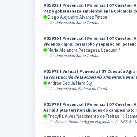
#01832 | Presencial | Ponencia | 07 Cuestión A
Paz y gobernanaza ambiental en la Colombia del
1
Diego Alejandro Alvarez Pinzon
1 - Universidad Santo Tomás.
#01936 | Presencial | Ponencia | 07 Cuestión A
Vivienda digna, desarrollo y reparación: potenc
1
María Alejandra Pascagasa Usaquén
1 - Universidad Santo Tomás.
#01971 | Virtual | Ponencia | 07 Cuestión Agra
La construcción de la soberanía alimentaria en el
1
Andrea Cecilia Haro Sly
1 - Universidade Federal do Ceará.
#01979 | Presencial | Ponencia | 07 Cuestión A
As múltiplas territorialidades do campesinato 
1
Priscylla Alves Nascimento de Freitas
;
Itam
1 - Fiocruz Instituto Aggeu Magalhães.
2 - UPE.
3 - 