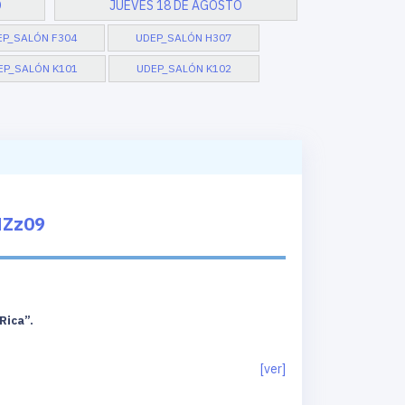
O
JUEVES 18 DE AGOSTO
EP_SALÓN F304
UDEP_SALÓN H307
EP_SALÓN K101
UDEP_SALÓN K102
NZz09
Rica”.
[ver]