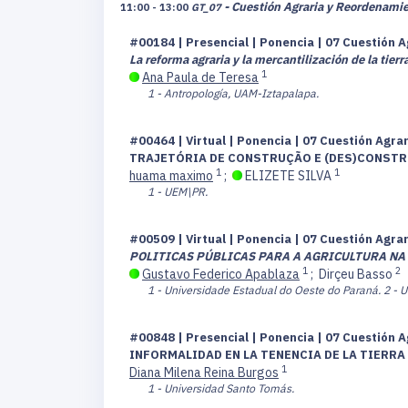
- Cuestión Agraria y Reordenamien
11:00 - 13:00
GT_07
#00184 | Presencial | Ponencia | 07 Cuestión A
La reforma agraria y la mercantilización de la tier
1
Ana Paula de Teresa
1 - Antropología, UAM-Iztapalapa.
#00464 | Virtual | Ponencia | 07 Cuestión Agra
TRAJETÓRIA DE CONSTRUÇÃO E (DES)CONSTR
1
1
huama maximo
;
ELIZETE SILVA
1 - UEM\PR.
#00509 | Virtual | Ponencia | 07 Cuestión Agra
POLITICAS PÚBLICAS PARA A AGRICULTURA NA
1
2
Gustavo Federico Apablaza
;
Dirçeu Basso
1 - Universidade Estadual do Oeste do Paraná.
2 - 
#00848 | Presencial | Ponencia | 07 Cuestión A
INFORMALIDAD EN LA TENENCIA DE LA TIERRA
1
Diana Milena Reina Burgos
1 - Universidad Santo Tomás.