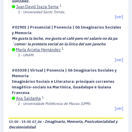
González.
1
Juan David Isaza Serna
1 - Universidad Santo Tomás.
[ver]
#02901 | Presencial | Ponencia | 06 Imaginarios Sociales
y Memoria
Me gusta la leche, me gusta el café pero mi salario no da pa
´comer: la protesta social en la lírica del son jarocho
1
María Arcelia Hernández
1 - UNAM.
[ver]
#03038 | Virtual | Ponencia | 06 Imaginarios Sociales y
Memoria
Imaginários Sociais e Literatura: principais correntes
imagético-sociais na Martinica, Guadalupe e Guiana
Francesa
1
Ana Saldanha
1 - Universidade Politécnica de Macau (UPM).
[ver]
- Imaginario, Memoria, Postcolonialidad y
13:00 - 15:00
GT_06
Decolonialidad