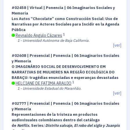
#02458 | Virtual | Ponencia | 06 Imaginarios Sociales y
Memoria
Los Autos “Chocolate” como Construcción Social: Uso de
Narrativas por Actores Sociales para Incidir en la Agenda
Pública
1
Reynaldo Angulo Cázares
1 - Universidad Autónoma de Baja California.
[ver]
#02608 | Presencial | Ponencia | 06 Imaginarios Sociales
y Memoria
O IMAGINÁRIO SOCIAL DE DESENVOLVIMENTO EM
NARRATIVAS DE MULHERES NA REGIÃO ECOLÓGICA DO
BABAÇU: tragédias enunciadas e esperanças devastadas
1
HELCIANE DE FATIMA ARAUJO
1 - Universidade Estadual do Maranhão.
[ver]
#02777 | Presencial | Ponencia | 06 Imaginarios Sociales
y Memoria
Representaciones de la tristeza en productos
audiovisuales colombianos dentro del catálogo
de
Netflix.
Series
: Distrito salvaje, El robo del siglo y Juanpis