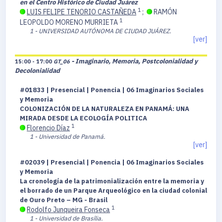
en el Centro Histórico de Ciudad Juárez
1
LUIS FELIPE TENORIO CASTAÑEDA
;
RAMÓN
1
LEOPOLDO MORENO MURRIETA
1 - UNIVERSIDAD AUTÓNOMA DE CIUDAD JUÁREZ.
[ver]
- Imaginario, Memoria, Postcolonialidad y
15:00 - 17:00
GT_06
Decolonialidad
#01833 | Presencial | Ponencia | 06 Imaginarios Sociales
y Memoria
COLONIZACIÓN DE LA NATURALEZA EN PANAMÁ: UNA
MIRADA DESDE LA ECOLOGÍA POLITICA
1
Florencio Díaz
1 - Universidad de Panamá.
[ver]
#02039 | Presencial | Ponencia | 06 Imaginarios Sociales
y Memoria
La cronología de la patrimonialización entre la memoria y
el borrado de un Parque Arqueológico en la ciudad colonial
de Ouro Preto – MG - Brasil
1
Rodolfo Junqueira Fonseca
1 - Universidad de Brasília.