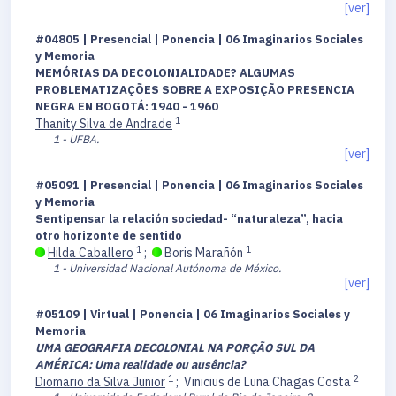
[ver]
#04805 | Presencial | Ponencia | 06 Imaginarios Sociales
y Memoria
MEMÓRIAS DA DECOLONIALIDADE? ALGUMAS
PROBLEMATIZAÇÕES SOBRE A EXPOSIÇÃO PRESENCIA
NEGRA EN BOGOTÁ: 1940 - 1960
1
Thanity Silva de Andrade
1 - UFBA.
[ver]
#05091 | Presencial | Ponencia | 06 Imaginarios Sociales
y Memoria
Sentipensar la relación sociedad- “naturaleza”, hacia
otro horizonte de sentido
1
1
Hilda Caballero
;
Boris Marañón
1 - Universidad Nacional Autónoma de México.
[ver]
#05109 | Virtual | Ponencia | 06 Imaginarios Sociales y
Memoria
UMA GEOGRAFIA DECOLONIAL NA PORÇÃO SUL DA
AMÉRICA: Uma realidade ou ausência?
1
2
Diomario da Silva Junior
;
Vinicius de Luna Chagas Costa