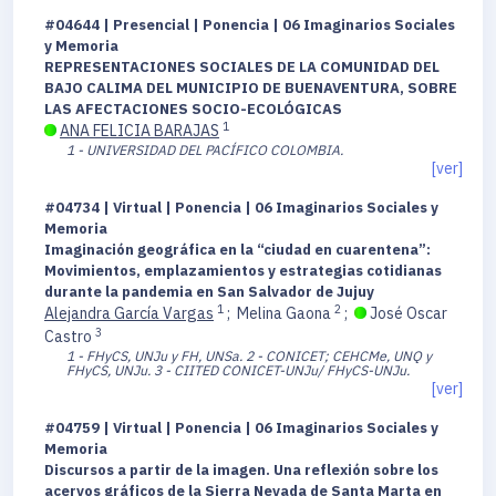
#04644 | Presencial | Ponencia | 06 Imaginarios Sociales
y Memoria
REPRESENTACIONES SOCIALES DE LA COMUNIDAD DEL
BAJO CALIMA DEL MUNICIPIO DE BUENAVENTURA, SOBRE
LAS AFECTACIONES SOCIO-ECOLÓGICAS
1
ANA FELICIA BARAJAS
1 - UNIVERSIDAD DEL PACÍFICO COLOMBIA.
[ver]
#04734 | Virtual | Ponencia | 06 Imaginarios Sociales y
Memoria
Imaginación geográfica en la “ciudad en cuarentena”:
Movimientos, emplazamientos y estrategias cotidianas
durante la pandemia en San Salvador de Jujuy
1
2
Alejandra García Vargas
;
Melina Gaona
;
José Oscar
3
Castro
1 - FHyCS, UNJu y FH, UNSa.
2 - CONICET; CEHCMe, UNQ y
FHyCS, UNJu.
3 - CIITED CONICET-UNJu/ FHyCS-UNJu.
[ver]
#04759 | Virtual | Ponencia | 06 Imaginarios Sociales y
Memoria
Discursos a partir de la imagen. Una reflexión sobre los
acervos gráficos de la Sierra Nevada de Santa Marta en