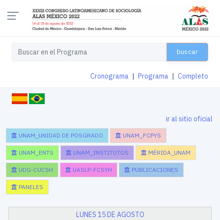
buscar
Cronograma
|
Programa
|
Completo
ir al sitio oficial
UNAM_UNIDAD DE POSGRADO
UNAM_FCPYS
UNAM_ENTS
UNAM_INSTITUTOS
MÉRIDA_UNAM
UDG-CUCSH
UASLP-FCSYH
PUBLICACIONES
PANELES
LUNES 15 DE AGOSTO