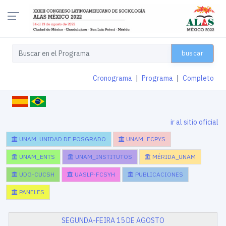
buscar
Cronograma
|
Programa
|
Completo
ir al sitio oficial
UNAM_UNIDAD DE POSGRADO
UNAM_FCPYS
UNAM_ENTS
UNAM_INSTITUTOS
MÉRIDA_UNAM
UDG-CUCSH
UASLP-FCSYH
PUBLICACIONES
PANELES
SEGUNDA-FEIRA 15 DE AGOSTO