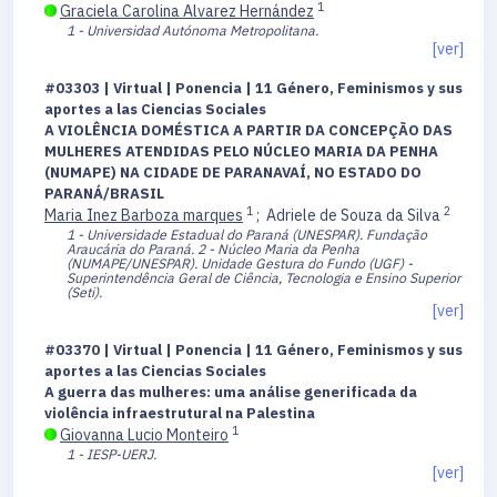
1
Graciela Carolina Alvarez Hernández
1 - Universidad Autónoma Metropolitana.
[ver]
#03303 | Virtual | Ponencia | 11 Género, Feminismos y sus
aportes a las Ciencias Sociales
A VIOLÊNCIA DOMÉSTICA A PARTIR DA CONCEPÇÃO DAS
MULHERES ATENDIDAS PELO NÚCLEO MARIA DA PENHA
(NUMAPE) NA CIDADE DE PARANAVAÍ, NO ESTADO DO
PARANÁ/BRASIL
1
2
Maria Inez Barboza marques
;
Adriele de Souza da Silva
1 - Universidade Estadual do Paraná (UNESPAR). Fundação
Araucária do Paraná.
2 - Núcleo Maria da Penha
(NUMAPE/UNESPAR). Unidade Gestura do Fundo (UGF) -
Superintendência Geral de Ciência, Tecnologia e Ensino Superior
(Seti).
[ver]
#03370 | Virtual | Ponencia | 11 Género, Feminismos y sus
aportes a las Ciencias Sociales
A guerra das mulheres: uma análise generificada da
violência infraestrutural na Palestina
1
Giovanna Lucio Monteiro
1 - IESP-UERJ.
[ver]