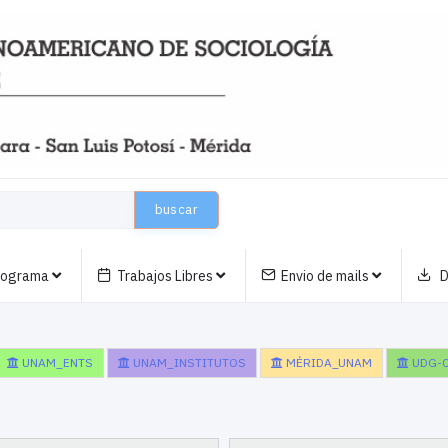
buscar
nograma
Trabajos Libres
Envio de mails
D
UNAM_ENTS
UNAM_INSTITUTOS
MÉRIDA_UNAM
UDG-