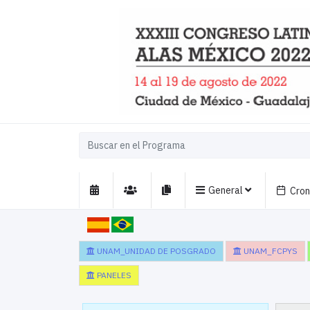
General
Cro
UNAM_UNIDAD DE POSGRADO
UNAM_FCPYS
PANELES