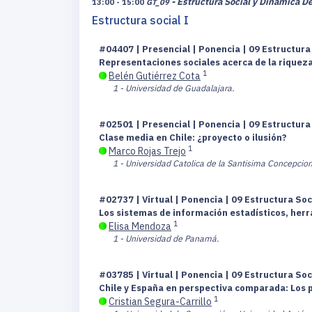
- Estructura Social y Dinámica D
13:00 - 15:00
GT_09
Estructura social I
#04407 | Presencial | Ponencia | 09 Estructur
Representaciones sociales acerca de la riqueza 
1
Belén Gutiérrez Cota
1 - Universidad de Guadalajara.
#02501 | Presencial | Ponencia | 09 Estructur
Clase media en Chile: ¿proyecto o ilusión?
1
Marco Rojas Trejo
1 - Universidad Catolica de la Santisima Concepcion
#02737 | Virtual | Ponencia | 09 Estructura So
Los sistemas de información estadísticos, herr
1
Elisa Mendoza
1 - Universidad de Panamá.
#03785 | Virtual | Ponencia | 09 Estructura So
Chile y España en perspectiva comparada: Los 
1
Cristian Segura-Carrillo