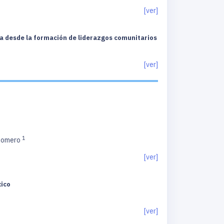
[ver]
ia desde la formación de liderazgos comunitarios
[ver]
1
 Romero
[ver]
xico
[ver]