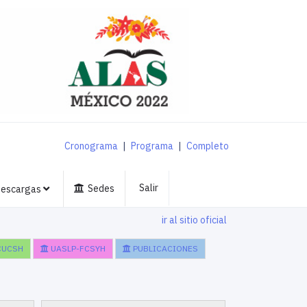
Cronograma
|
Programa
|
Completo
Salir
Sedes
escargas
ir al sitio oficial
CUCSH
UASLP-FCSYH
PUBLICACIONES