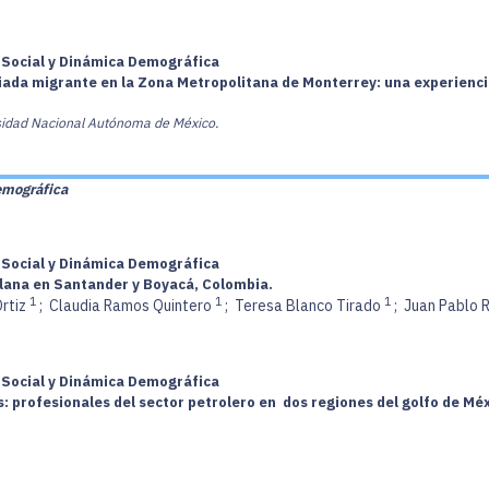
a Social y Dinámica Demográfica
giada migrante en la Zona Metropolitana de Monterrey: una experienc
ersidad Nacional Autónoma de México.
emográfica
a Social y Dinámica Demográfica
lana en Santander y Boyacá, Colombia.
1
1
1
Ortiz
;
Claudia Ramos Quintero
;
Teresa Blanco Tirado
;
Juan Pablo
a Social y Dinámica Demográfica
 profesionales del sector petrolero en dos regiones del golfo de Mé