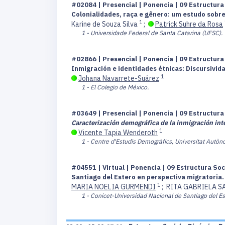
#02084 | Presencial | Ponencia | 09 Estructur
Colonialidades, raça e gênero: um estudo sobr
1
Karine de Souza Silva
;
Patrick Suhre da Rosa
1 - Universidade Federal de Santa Catarina (UFSC).
#02866 | Presencial | Ponencia | 09 Estructur
Inmigración e identidades étnicas: Discursivid
1
Johana Navarrete-Suárez
1 - El Colegio de México.
#03649 | Presencial | Ponencia | 09 Estructur
Caracterización demográfica de la inmigración int
1
Vicente Tapia Wenderoth
1 - Centre d'Estudis Demogràfics, Universitat Autò
#04551 | Virtual | Ponencia | 09 Estructura So
Santiago del Estero en perspectiva migratoria
1
MARIA NOELIA GURMENDI
;
RITA GABRIELA S
1 - Conicet-Universidad Nacional de Santiago del Es