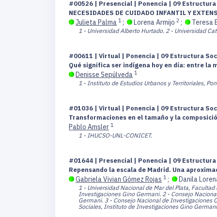
#00526 | Presencial | Ponencia | 09 Estructur
NECESIDADES DE CUIDADO INFANTIL Y EXTENS
1
2
Julieta Palma
;
Lorena Armijo
;
Teresa 
1 - Universidad Alberto Hurtado.
2 - Universidad Cat
#00611 | Virtual | Ponencia | 09 Estructura So
Qué significa ser indígena hoy en día: entre la 
1
Denisse Sepúlveda
1 - Instituto de Estudios Urbanos y Territoriales, Pon
#01036 | Virtual | Ponencia | 09 Estructura So
Transformaciones en el tamaño y la composición
1
Pablo Amsler
1 - IHUCSO-UNL-CONICET.
#01644 | Presencial | Ponencia | 09 Estructur
Repensando la escala de Madrid. Una aproximaci
1
Gabriela Vivian Gómez Rojas
;
Danila Loren
1 - Universidad Nacional de Mar del Plata, Facultad
Investigaciones Gino Germani.
2 - Consejo Nacional
Germani.
3 - Consejo Nacional de Investigaciones Ci
Sociales, Instituto de Investigaciones Gino Germani;