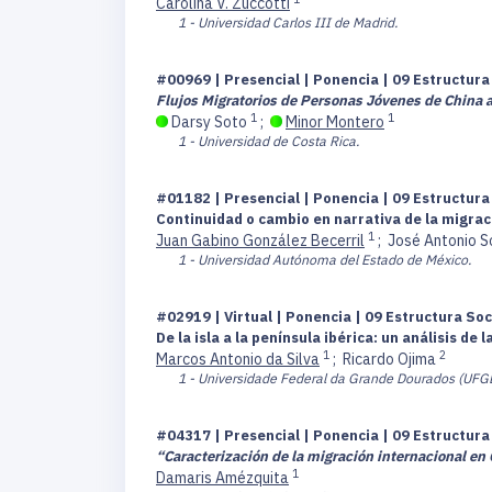
Carolina V. Zuccotti
1 - Universidad Carlos III de Madrid.
#00969 | Presencial | Ponencia | 09 Estructur
Flujos Migratorios de Personas Jóvenes de China a
1
1
Darsy Soto
;
Minor Montero
1 - Universidad de Costa Rica.
#01182 | Presencial | Ponencia | 09 Estructur
Continuidad o cambio en narrativa de la migra
1
Juan Gabino González Becerril
;
José Antonio 
1 - Universidad Autónoma del Estado de México.
#02919 | Virtual | Ponencia | 09 Estructura So
De la isla a la península ibérica: un análisis 
1
2
Marcos Antonio da Silva
;
Ricardo Ojima
1 - Universidade Federal da Grande Dourados (UFG
#04317 | Presencial | Ponencia | 09 Estructur
“Caracterización de la migración internacional e
1
Damaris Amézquita