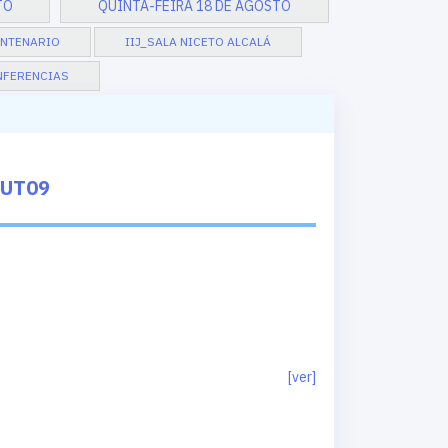
TO
QUINTA-FEIRA 18 DE AGOSTO
ENTENARIO
IIJ_SALA NICETO ALCALÁ
NFERENCIAS
HUT09
[ver]