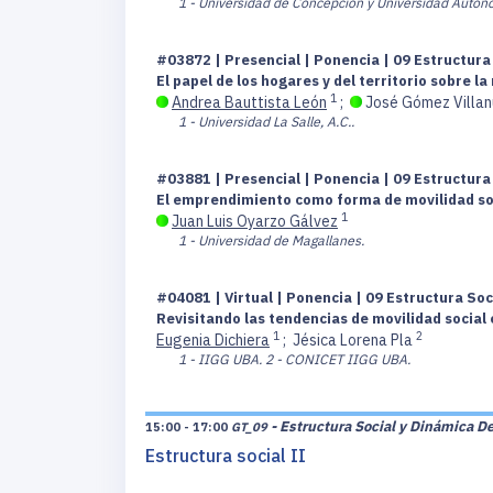
1 - Universidad de Concepción y Universidad Autón
#03872 | Presencial | Ponencia | 09 Estructur
El papel de los hogares y del territorio sobre l
1
Andrea Bauttista León
;
José Gómez Villa
1 - Universidad La Salle, A.C..
#03881 | Presencial | Ponencia | 09 Estructur
El emprendimiento como forma de movilidad soci
1
Juan Luis Oyarzo Gálvez
1 - Universidad de Magallanes.
#04081 | Virtual | Ponencia | 09 Estructura So
Revisitando las tendencias de movilidad social 
1
2
Eugenia Dichiera
;
Jésica Lorena Pla
1 - IIGG UBA.
2 - CONICET IIGG UBA.
- Estructura Social y Dinámica D
15:00 - 17:00
GT_09
Estructura social II