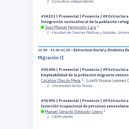
1 - Consultora independiente.
#04323 | Presencial | Ponencia | 09 Estructur
Integración sociocultural de la población refu
1
Juan Manuel Hermosillo Lara
1 - Facultad de Ciencias Políticas y Sociales, Univ
- Estructura Social y Dinámica D
11:00 - 13:00
GT_09
Migración II
#01406 | Presencial | Ponencia | 09 Estructur
Empleabilidad de la población migrante venezo
1
Catalina Chacón Mejía
;
Lizeth Viviana Lesmes 
1 - Universidad Santo Tomás.
#01955 | Presencial | Ponencia | 09 Estructur
Inserción ocupacional de personas venezolanas:
1
Manuel Gerardo Delgado-Linero
1 - CRIM-UNAM.