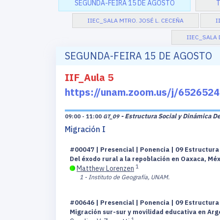
SEGUNDA-FEIRA 15 DE AGOSTO
T
IIEC_SALA MTRO. JOSÉ L. CECEÑA
I
IIEC_SALA 
SEGUNDA-FEIRA 15 DE AGOSTO
IIF_Aula 5
https://unam.zoom.us/j/6526
- Estructura Social y Dinámica D
09:00 - 11:00
GT_09
Migración I
#00047 | Presencial | Ponencia | 09 Estructur
Del éxodo rural a la repoblación en Oaxaca, M
1
Matthew Lorenzen
1 - Instituto de Geografía, UNAM.
#00646 | Presencial | Ponencia | 09 Estructur
Migración sur-sur y movilidad educativa en Arg
1