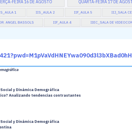
ERÇA-FEIRA 16 DE AGOSTO
QUARTA-FEIRA 17 DE AGOS
IS_AULA 1
IIS_AULA 2
IIF_AULA 5
IIJ_SALA C
DR. ANGEL BASSOLS
IIF_AULA 4
IIEC_SALA DE VIDEOCO
524421?pwd=M1pVaVdHNEYwa090d3l3bXBad0h
emográfica
a Social y Dinámica Demográfica
éxico? Analizando tendencias contrastantes
a Social y Dinámica Demográfica
entina