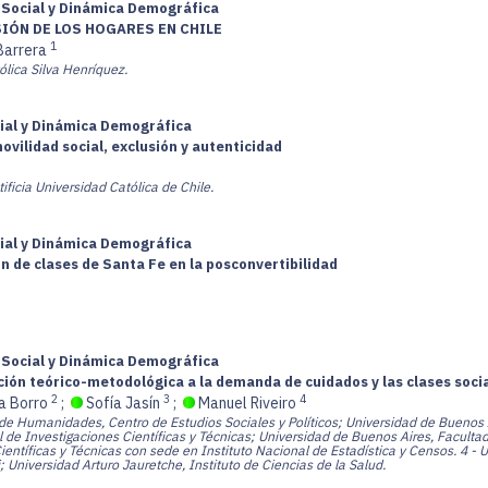
a Social y Dinámica Demográfica
IÓN DE LOS HOGARES EN CHILE
1
Barrera
ólica Silva Henríquez.
cial y Dinámica Demográfica
movilidad social, exclusión y autenticidad
tificia Universidad Católica de Chile.
cial y Dinámica Demográfica
 de clases de Santa Fe en la posconvertibilidad
a Social y Dinámica Demográfica
ón teórico-metodológica a la demanda de cuidados y las clases socia
2
3
4
a Borro
;
Sofía Jasín
;
Manuel Riveiro
 de Humanidades, Centro de Estudios Sociales y Políticos; Universidad de Buenos A
 de Investigaciones Científicas y Técnicas; Universidad de Buenos Aires, Facultad
entíficas y Técnicas con sede en Instituto Nacional de Estadística y Censos.
4 - 
 Universidad Arturo Jauretche, Instituto de Ciencias de la Salud.