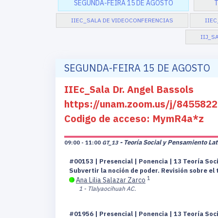
SEGUNDA-FEIRA 15 DE AGOSTO
T
IIEC_SALA DE VIDEOCONFERENCIAS
IIEC
IIJ_S
SEGUNDA-FEIRA 15 DE AGOSTO
IIEc_Sala Dr. Angel Bassols
https://unam.zoom.us/j/84558
Codigo de acceso: MymR4a*z
- Teoría Social y Pensamiento La
09:00 - 11:00
GT_13
#00153 | Presencial | Ponencia | 13 Teoría So
Subvertir la noción de poder. Revisión sobre el
1
Ana Lilia Salazar Zarco
1 - Tlalyaocihuah AC.
#01956 | Presencial | Ponencia | 13 Teoría So