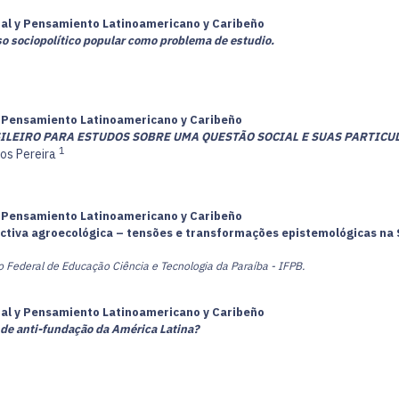
cial y Pensamiento Latinoamericano y Caribeño
eso sociopolítico popular como problema de estudio.
 y Pensamiento Latinoamericano y Caribeño
ILEIRO PARA ESTUDOS SOBRE UMA QUESTÃO SOCIAL E SUAS PARTICU
1
os Pereira
 y Pensamiento Latinoamericano y Caribeño
ctiva agroecológica – tensões e transformações epistemológicas na S
o Federal de Educação Ciência e Tecnologia da Paraíba - IFPB.
cial y Pensamiento Latinoamericano y Caribeño
 de anti-fundação da América Latina?