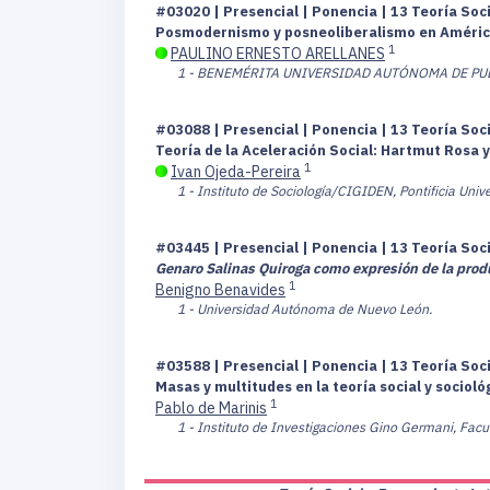
#03020 | Presencial | Ponencia | 13 Teoría So
Posmodernismo y posneoliberalismo en Améric
1
PAULINO ERNESTO ARELLANES
1 - BENEMÉRITA UNIVERSIDAD AUTÓNOMA DE PU
#03088 | Presencial | Ponencia | 13 Teoría So
Teoría de la Aceleración Social: Hartmut Rosa 
1
Ivan Ojeda-Pereira
1 - Instituto de Sociología/CIGIDEN, Pontificia Univ
#03445 | Presencial | Ponencia | 13 Teoría So
Genaro Salinas Quiroga como expresión de la prod
1
Benigno Benavides
1 - Universidad Autónoma de Nuevo León.
#03588 | Presencial | Ponencia | 13 Teoría So
Masas y multitudes en la teoría social y sociol
1
Pablo de Marinis
1 - Instituto de Investigaciones Gino Germani, Fac