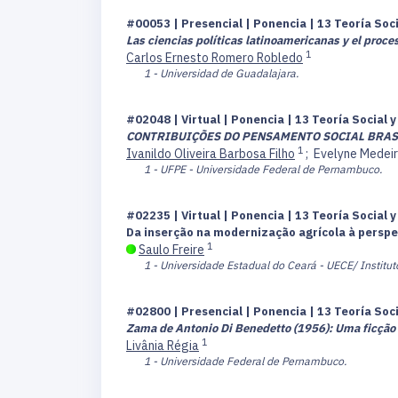
#00053 | Presencial | Ponencia | 13 Teoría So
Las ciencias políticas latinoamericanas y el proc
1
Carlos Ernesto Romero Robledo
1 - Universidad de Guadalajara.
#02048 | Virtual | Ponencia | 13 Teoría Social
CONTRIBUIÇÕES DO PENSAMENTO SOCIAL BRAS
1
Ivanildo Oliveira Barbosa Filho
;
Evelyne Medeir
1 - UFPE - Universidade Federal de Pernambuco.
#02235 | Virtual | Ponencia | 13 Teoría Social
Da inserção na modernização agrícola à perspe
1
Saulo Freire
1 - Universidade Estadual do Ceará - UECE/ Institut
#02800 | Presencial | Ponencia | 13 Teoría So
Zama de Antonio Di Benedetto (1956): Uma ficção
1
Livânia Régia
1 - Universidade Federal de Pernambuco.