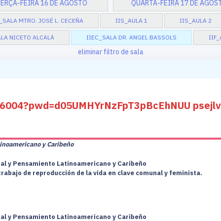
ERÇA-FEIRA 16 DE AGOSTO
QUARTA-FEIRA 17 DE AGOS
_SALA MTRO. JOSÉ L. CECEÑA
IIS_AULA 1
IIS_AULA 2
ALA NICETO ALCALÁ
IIEC_SALA DR. ANGEL BASSOLS
IIF_
eliminar filtro de sala
226004?pwd=d05UMHYrNzFpT3pBcEhNUU psejl
tinoamericano y Caribeño
cial y Pensamiento Latinoamericano y Caribeño
 trabajo de reproducción de la vida en clave comunal y feminista.
cial y Pensamiento Latinoamericano y Caribeño