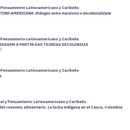
 y Pensamiento Latinoamericano y Caribeño
O-AMERICANA: Diálogos entre marxismo e decolonialidade
 y Pensamiento Latinoamericano y Caribeño
RDAGEM A PARTIR DAS TEORIAS DECOLONIAIS
1
 y Pensamiento Latinoamericano y Caribeño
a
cial y Pensamiento Latinoamericano y Caribeño
 del consumo alimentario. La lucha indígena en el Cauca, Colombia.