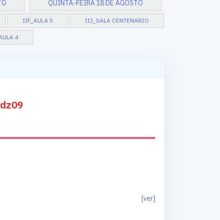
TO
QUINTA-FEIRA 18 DE AGOSTO
IIF_AULA 5
IIJ_SALA CENTENARIO
AULA 4
vdz09
[ver]