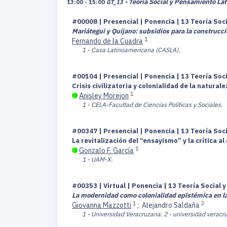
- Teoría Social y Pensamiento La
13:00 - 15:00
GT_13
#00008 | Presencial | Ponencia | 13 Teoría So
Mariátegui y Quijano: subsidios para la construcc
1
Fernando de la Cuadra
1 - Casa Latinoamericana (CASLA).
#00104 | Presencial | Ponencia | 13 Teoría So
Crisis civilizatoria y colonialidad de la natu
1
Anisley Morejon
1 - CELA-Facultad de Ciencias Políticas y Sociales.
#00347 | Presencial | Ponencia | 13 Teoría So
La revitalización del “ensayismo” y la crítica al
1
Gonzalo F. García
1 - UAM-X.
#00353 | Virtual | Ponencia | 13 Teoría Social
La modernidad como colonialidad epistémica en la 
1
2
Giovanna Mazzotti
;
Alejandro Saldaña
1 - Universidad Veracruzana.
2 - universidad veracr