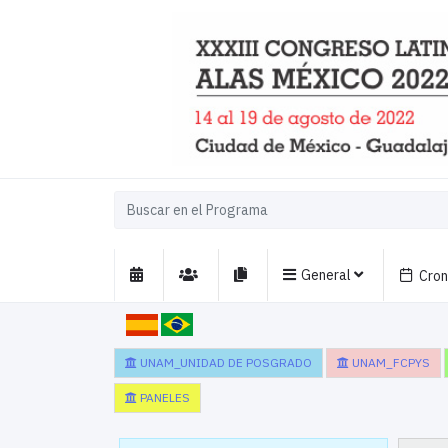
General
Cro
UNAM_UNIDAD DE POSGRADO
UNAM_FCPYS
PANELES