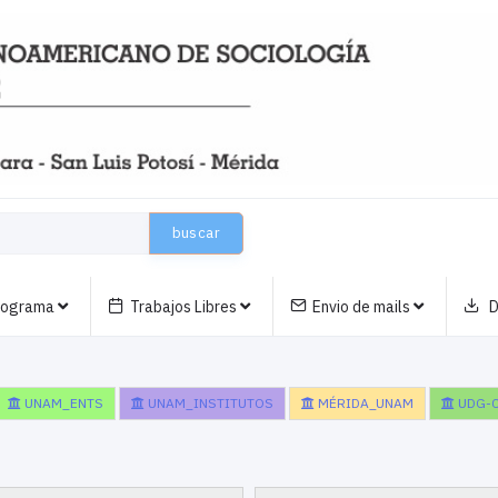
buscar
nograma
Trabajos Libres
Envio de mails
D
UNAM_ENTS
UNAM_INSTITUTOS
MÉRIDA_UNAM
UDG-