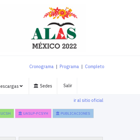
Cronograma
|
Programa
|
Completo
Salir
Sedes
escargas
ir al sitio oficial
CUCSH
UASLP-FCSYH
PUBLICACIONES