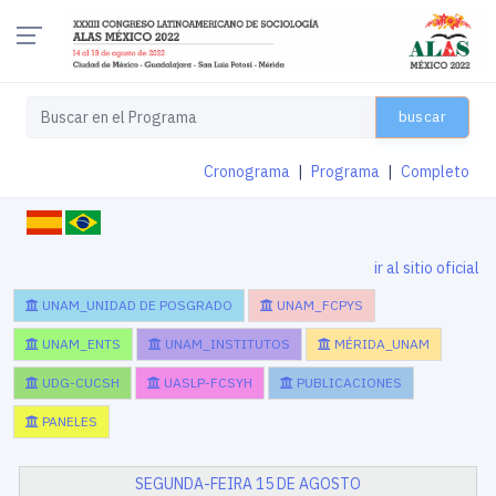
buscar
Cronograma
|
Programa
|
Completo
ir al sitio oficial
UNAM_UNIDAD DE POSGRADO
UNAM_FCPYS
UNAM_ENTS
UNAM_INSTITUTOS
MÉRIDA_UNAM
UDG-CUCSH
UASLP-FCSYH
PUBLICACIONES
PANELES
SEGUNDA-FEIRA 15 DE AGOSTO