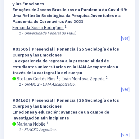
y las Emociones
Emoções de Jovens Brasileiros na Pandemia da Covid-19:
Uma Reflexão Sociológica da Pesquisa Juventudes e a
Pandemia do Coronavirus Ano 2021
1
Fernanda Sousa Rodrigues
1 - Universidade Federal do Piauí.
[ver]
#03506 | Presencial | Ponencia | 25 Sociología de los
Cuerpos y las Emociones
La experiencia de regreso a la presencialidad de
estudiantes universitarios en la UAM Azcapotzalco a
través de la cartografía del cuerpo
1
2
Stefany Cortés Ríos
;
Iván Montoya Zepeda
1 - UNAM.
2 - UAM Azcapotzalco.
[ver]
#04162 | Presencial | Ponencia | 25 Sociología de los
Cuerpos y las Emociones
Emociones y educación: avances de un campo de
investigación aún incipiente
1
Mariana Nobile
1 - FLACSO Argentina.
[ver]