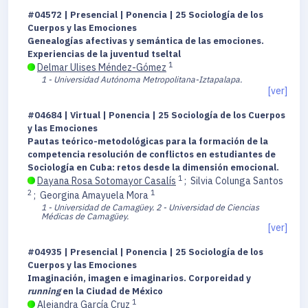
#04572 | Presencial | Ponencia | 25 Sociología de los
Cuerpos y las Emociones
Genealogías afectivas y semántica de las emociones.
Experiencias de la juventud tseltal
1
Delmar Ulises Méndez-Gómez
1 - Universidad Autónoma Metropolitana-Iztapalapa.
[ver]
#04684 | Virtual | Ponencia | 25 Sociología de los Cuerpos
y las Emociones
Pautas teórico-metodológicas para la formación de la
competencia resolución de conflictos en estudiantes de
Sociología en Cuba: retos desde la dimensión emocional.
1
Dayana Rosa Sotomayor Casalís
;
Silvia Colunga Santos
2
1
;
Georgina Amayuela Mora
1 - Universidad de Camagüey.
2 - Universidad de Ciencias
Médicas de Camagüey.
[ver]
#04935 | Presencial | Ponencia | 25 Sociología de los
Cuerpos y las Emociones
Imaginación, imagen e imaginarios. Corporeidad y
running
en la Ciudad de México
1
Alejandra García Cruz