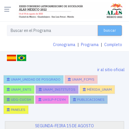
buscar
Cronograma
|
Programa
|
Completo
ir al sitio oficial
UNAM_UNIDAD DE POSGRADO
UNAM_FCPYS
UNAM_ENTS
UNAM_INSTITUTOS
MÉRIDA_UNAM
UDG-CUCSH
UASLP-FCSYH
PUBLICACIONES
PANELES
SEGUNDA-FEIRA 15 DE AGOSTO