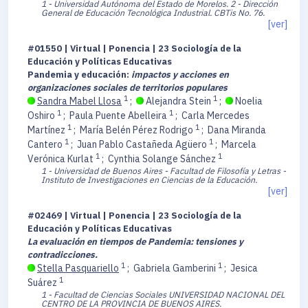
1 - Universidad Autónoma del Estado de Morelos.
2 - Dirección
General de Educación Tecnológica Industrial. CBTis No. 76.
[ver]
#01550 | Virtual | Ponencia | 23 Sociología de la
Educación y Políticas Educativas
Pandemia y educación:
impactos y acciones en
organizaciones sociales de territorios populares
1
1
Sandra Mabel Llosa
;
Alejandra Stein
;
Noelia
1
1
Oshiro
;
Paula Puente Abelleira
;
Carla Mercedes
1
1
Martínez
;
María Belén Pérez Rodrigo
;
Dana Miranda
1
1
Cantero
;
Juan Pablo Castañeda Agüero
;
Marcela
1
1
Verónica Kurlat
;
Cynthia Solange Sánchez
1 - Universidad de Buenos Aires - Facultad de Filosofía y Letras -
Instituto de Investigaciones en Ciencias de la Educación.
[ver]
#02469 | Virtual | Ponencia | 23 Sociología de la
Educación y Políticas Educativas
La evaluación en tiempos de Pandemia: tensiones y
contradicciones.
1
1
Stella Pasquariello
;
Gabriela Gamberini
;
Jesica
1
Suárez
1 - Facultad de Ciencias Sociales UNIVERSIDAD NACIONAL DEL
CENTRO DE LA PROVINCIA DE BUENOS AIRES.