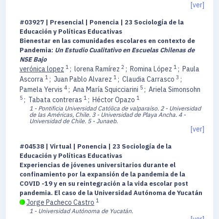
[ver]
#03927 | Presencial | Ponencia | 23 Sociología de la
Educación y Políticas Educativas
Bienestar en las comunidades escolares en contexto de
Pandemia:
Un Estudio Cualitativo en Escuelas Chilenas de
NSE Bajo
1
2
1
verónica lopez
;
lorena Ramírez
;
Romina López
;
Paula
1
1
3
Ascorra
;
Juan Pablo Alvarez
;
Claudia Carrasco
;
4
5
Pamela Yervis
;
Ana María Squicciarini
;
Ariela Simonsohn
5
1
1
;
Tabata contreras
;
Héctor Opazo
1 - Pontificia Universidad Católica de valparaíso.
2 - Universidad
de las Américas, Chile.
3 - Universidad de Playa Ancha.
4 -
Universidad de Chile.
5 - Junaeb.
[ver]
#04538 | Virtual | Ponencia | 23 Sociología de la
Educación y Políticas Educativas
Experiencias de jóvenes universitarios durante el
confinamiento por la expansión de la pandemia de la
COVID -19 y en su reintegración a la vida escolar post
pandemia. El caso de la Universidad Autónoma de Yucatán
1
Jorge Pacheco Castro
1 - Universidad Autónoma de Yucatán.