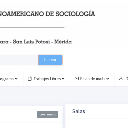
buscar
nograma
Trabajos Libres
Envio de mails
D
Salas
crear nuevo