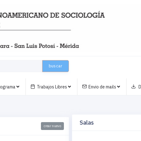
buscar
nograma
Trabajos Libres
Envio de mails
D
Salas
crear nuevo