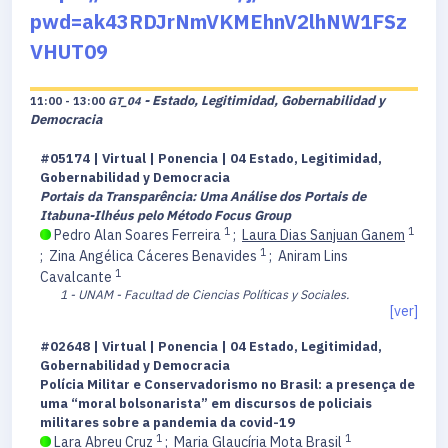
pwd=ak43RDJrNmVKMEhnV2lhNW1FSz
VHUT09
- Estado, Legitimidad, Gobernabilidad y
11:00 - 13:00
GT_04
Democracia
#05174 | Virtual | Ponencia | 04 Estado, Legitimidad,
Gobernabilidad y Democracia
Portais da Transparência: Uma Análise dos Portais de
Itabuna-Ilhéus pelo Método Focus Group
1
1
Pedro Alan Soares Ferreira
;
Laura Dias Sanjuan Ganem
1
;
Zina Angélica Cáceres Benavides
;
Aniram Lins
1
Cavalcante
1 - UNAM - Facultad de Ciencias Políticas y Sociales.
[ver]
#02648 | Virtual | Ponencia | 04 Estado, Legitimidad,
Gobernabilidad y Democracia
Polícia Militar e Conservadorismo no Brasil: a presença de
uma “moral bolsonarista” em discursos de policiais
militares sobre a pandemia da covid-19
1
1
Lara Abreu Cruz
;
Maria Glaucíria Mota Brasil