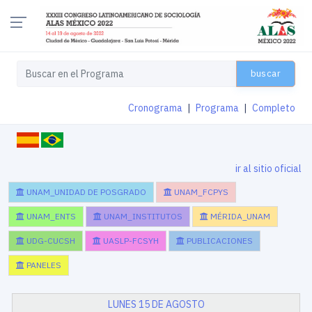
buscar
Cronograma
|
Programa
|
Completo
ir al sitio oficial
UNAM_UNIDAD DE POSGRADO
UNAM_FCPYS
UNAM_ENTS
UNAM_INSTITUTOS
MÉRIDA_UNAM
UDG-CUCSH
UASLP-FCSYH
PUBLICACIONES
PANELES
LUNES 15 DE AGOSTO