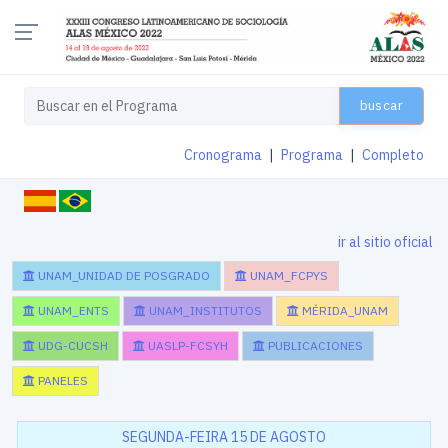
buscar
Cronograma
|
Programa
|
Completo
ir al sitio oficial
UNAM_UNIDAD DE POSGRADO
UNAM_FCPYS
UNAM_ENTS
UNAM_INSTITUTOS
MÉRIDA_UNAM
UDG-CUCSH
UASLP-FCSYH
PUBLICACIONES
PANELES
SEGUNDA-FEIRA 15 DE AGOSTO