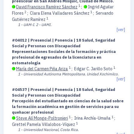
preescolar en San Andrés Mixquic, Ciudad de México.
1
David Francisco Ramírez Sánchez
;
Ingrid Aguilar
2
1
Flores
;
Clara Elena Valladares Sánchez
;
Servando
1
Gutiérrez Ramírez
1 - UAM-I.
2 - UAMI.
[ver]
#04012 | Presencial | Ponencia | 18 Salud, Seguridad
Social y Personas con Discapacidad
Representaciones Sociales de la formación y práctica
profesional de egresados de la licenciatura en
estomatología
1
1
María del Carmen Piña Ariza
;
Edgar C. Jarillo Soto
1 - Universidad Autónoma Metropolitana. Unidad Xochimilco.
[ver]
#04537 | Presencial | Ponencia | 18 Salud, Seguridad
Social y Personas con Discapacidad
Percepción del estudiantado en ciencias de la salud sobre
la formación académica en gestión de servicios para su
quehacer profesional
1
1
Steve Alí Monge-Poltronieri
;
Irina Anchía-Umaña
;
1
Grettel Pamela Villalobos-Víquez
1 - Universidad Nacional, Costa Rica.