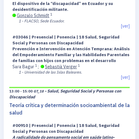
El dispositivo de la “discapacidad” en Ecuador y su
desidentificación militante.
1
Gonzalo Schmidt
1 - FLACSO, Sede Ecuador.
[ver]
#03046 | Presencial | Ponencia | 18 Salud, Seguridad
Social y Personas con Discapacidad
Prevención e Intervención en Atención Temprana: Análisis
del Empoderamiento Familiar y las Habilidades Parentales
de familias con hijos con problemas en el desarrollo
1
1
Sara Bagur
;
Sebastià Verger
1 - Universidad de las Islas Baleares.
[ver]
- Salud, Seguridad Social y Personas con
13:00 - 15:00
GT_18
Discapacidad
Teoría crítica y determinación socioambiental de la
salud
#00910 | Presencial | Ponencia | 18 Salud, Seguridad
Social y Personas con Discapacidad
A radicalidade do pensamento social em saúde latino-