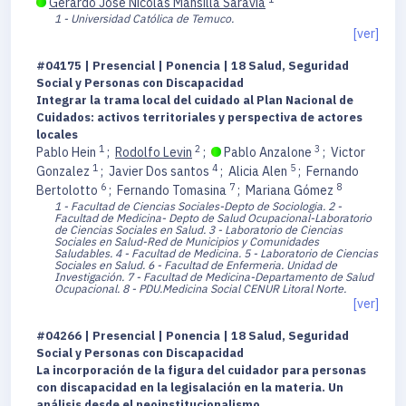
Gerardo José Nicolás Mansilla Saravia
1 - Universidad Católica de Temuco.
[ver]
#04175 | Presencial | Ponencia | 18 Salud, Seguridad
Social y Personas con Discapacidad
Integrar la trama local del cuidado al Plan Nacional de
Cuidados: activos territoriales y perspectiva de actores
locales
1
2
3
Pablo Hein
;
Rodolfo Levin
;
Pablo Anzalone
;
Victor
1
4
5
Gonzalez
;
Javier Dos santos
;
Alicia Alen
;
Fernando
6
7
8
Bertolotto
;
Fernando Tomasina
;
Mariana Gómez
1 - Facultad de Ciencias Sociales-Depto de Sociologia.
2 -
Facultad de Medicina- Depto de Salud Ocupacional-Laboratorio
de Ciencias Sociales en Salud.
3 - Laboratorio de Ciencias
Sociales en Salud-Red de Municipios y Comunidades
Saludables.
4 - Facultad de Medicina.
5 - Laboratorio de Ciencias
Sociales en Salud.
6 - Facultad de Enfermeria. Unidad de
Investigación.
7 - Facultad de Medicina-Departamento de Salud
Ocupacional.
8 - PDU.Medicina Social CENUR Litoral Norte.
[ver]
#04266 | Presencial | Ponencia | 18 Salud, Seguridad
Social y Personas con Discapacidad
La incorporación de la figura del cuidador para personas
con discapacidad en la legisalación en la materia. Un
análisis desde el neoinstitucionalismo