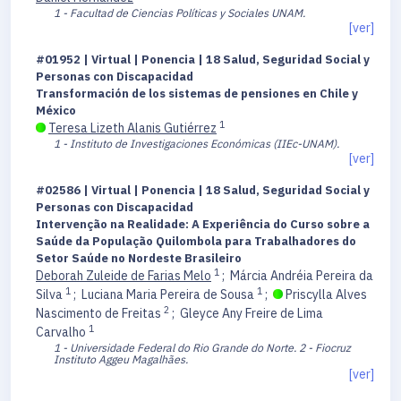
1 - Facultad de Ciencias Políticas y Sociales UNAM.
[ver]
#01952 | Virtual | Ponencia | 18 Salud, Seguridad Social y
Personas con Discapacidad
Transformación de los sistemas de pensiones en Chile y
México
1
Teresa Lizeth Alanis Gutiérrez
1 - Instituto de Investigaciones Económicas (IIEc-UNAM).
[ver]
#02586 | Virtual | Ponencia | 18 Salud, Seguridad Social y
Personas con Discapacidad
Intervenção na Realidade: A Experiência do Curso sobre a
Saúde da População Quilombola para Trabalhadores do
Setor Saúde no Nordeste Brasileiro
1
Deborah Zuleide de Farias Melo
;
Márcia Andréia Pereira da
1
1
Silva
;
Luciana Maria Pereira de Sousa
;
Priscylla Alves
2
Nascimento de Freitas
;
Gleyce Any Freire de Lima
1
Carvalho
1 - Universidade Federal do Rio Grande do Norte.
2 - Fiocruz
Instituto Aggeu Magalhães.
[ver]