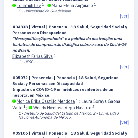
1
1
Tonatiuh Lay
;
Maria Elena Anguiano
1 - Universidad de Guadalajara.
[ver]
#04838 | Virtual | Ponencia | 18 Salud, Seguridad Social y
Personas con Discapacidad
“Necropolítica/Aporofobia” e a política da destruição: uma
tentativa de compreensão dialógica sobre o caso do Covid-19
no Brasil.
1
Elizabeth Farias Silva
1 - UFSC.
[ver]
#05072 | Presencial | Ponencia | 18 Salud, Seguridad
Social y Personas con Discapacidad
Impacto de COVID-19 en médicos residentes de un
hospital en México.
1
Monica Erika Castillo Mendoza
;
Laura Soraya Gaona
1
2
Valle
;
Wendy Nicolasa Vega Navarro
1 - Instituto de Salud del Estado de México.
2 - Universidad
Nacional Autónoma de México.
[ver]
#05106 | Virtual | Ponencia | 18 Salud, Seguridad Social y