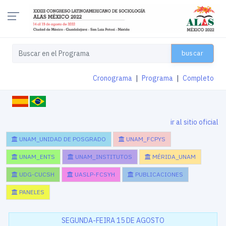
buscar
Cronograma
|
Programa
|
Completo
ir al sitio oficial
UNAM_UNIDAD DE POSGRADO
UNAM_FCPYS
UNAM_ENTS
UNAM_INSTITUTOS
MÉRIDA_UNAM
UDG-CUCSH
UASLP-FCSYH
PUBLICACIONES
PANELES
SEGUNDA-FEIRA 15 DE AGOSTO