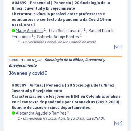
#04699 | Presencial | Ponencia | 20 Sociología de la
Niñez, Juventud y Envejecimiento
Literatura: o vínculo possível entre professores e
estudantes no contexto da pandemia da Covid 19 em
Natal-Brasil
1
1
Marly Amarilha
;
Diva Sueli Tavares
;
Raquel Duarte
1
1
Fernandes
;
Gabriela Araújo Pontes
1 - Universidade Federal do Rio Grande do Norte.
[ver]
- Sociología de la Niñez, Juventud y
13:00 - 15:00
GT_20
Envejecimiento
Jóvenes y covid I
#00587 | Virtual | Ponencia | 20 Sociología de la Niñez,
Juventud y Envejecimiento
Caracterización de los jóvenes NINI en Colombia: análisis
en el contexto de pandemia por Coronavirus (2019-2020).
Estudio de casos en cinco departamentos
1
Alexandra Agudelo Ramírez
1 - Universidad Nacional Abierta y a Distancia (UNAD).
[ver]