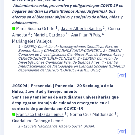
Aislamiento social, preventivo y obligatorio por COVID 19 en
hogares del Gran La Plata (Buenos Aires; Argentina). Sus
efectos en el bienestar objetivo y subjetivo de niños, niñas y
adolescentes.
1
2
María Susana Ortale
;
Javier Alberto Santos
;
Corina
3
3
4
Aimetta
;
Mariela Cardozo
;
Ana Pilar Pi Puig
;
3
Mariángeles Vallejos
1 - CEREN/ Comisión de Investigaciones Científicas Pcia. de
Buenos Aires y CIMeCS/IdIHCS (UNLP-CONICET).
2 - CEREN/
Comisión de Investigaciones Científicas Pcia. de Buenos Aires y
CIMeCS/IdIHCS (UNLP-CONICET).
3 - CEREN/ Comisión de
Investigaciones Científicas Pcia. de Buenos Aires.
4 - Centro
Interdisciplinario de Metodología en Ciencias Sociales (CIMeCS),
dependiente del IdIHCS (CONICET-FaHCE UNLP).
[ver]
#05094 | Presencial | Ponencia | 20 Sociología de la
Niñez, Juventud y Envejecimiento
Sentires y tensiones de estudiantes universitarias que
desplegaron trabajo de cuidados emergente en el
contexto de pandemia por COVID-19
1
1
Francisco Calzada Lemus
;
Norma Cruz Maldonado
;
1
Guadalupe Cañongo León
1 - Escuela Nacional de Trabajo Social, UNAM.
[ver]