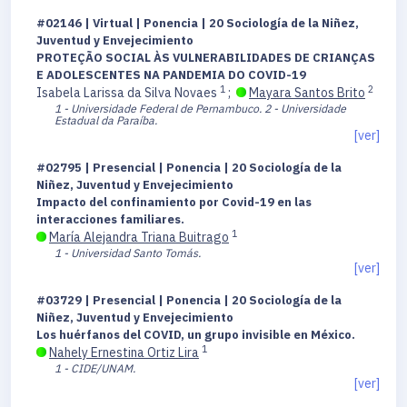
#02146 | Virtual | Ponencia | 20 Sociología de la Niñez,
Juventud y Envejecimiento
PROTEÇÃO SOCIAL ÀS VULNERABILIDADES DE CRIANÇAS
E ADOLESCENTES NA PANDEMIA DO COVID-19
1
2
Isabela Larissa da Silva Novaes
;
Mayara Santos Brito
1 - Universidade Federal de Pernambuco.
2 - Universidade
Estadual da Paraíba.
[ver]
#02795 | Presencial | Ponencia | 20 Sociología de la
Niñez, Juventud y Envejecimiento
Impacto del confinamiento por Covid-19 en las
interacciones familiares.
1
María Alejandra Triana Buitrago
1 - Universidad Santo Tomás.
[ver]
#03729 | Presencial | Ponencia | 20 Sociología de la
Niñez, Juventud y Envejecimiento
Los huérfanos del COVID, un grupo invisible en México.
1
Nahely Ernestina Ortiz Lira
1 - CIDE/UNAM.
[ver]