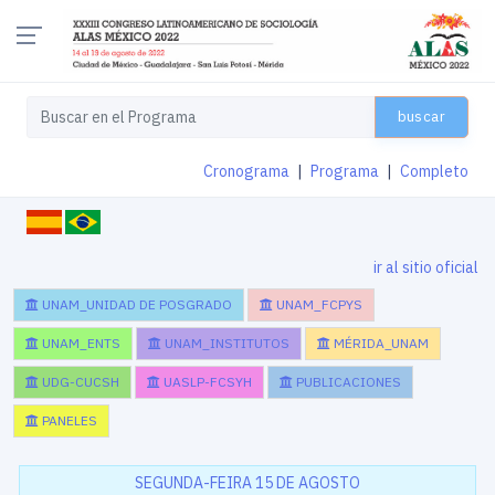
buscar
Cronograma
|
Programa
|
Completo
ir al sitio oficial
UNAM_UNIDAD DE POSGRADO
UNAM_FCPYS
UNAM_ENTS
UNAM_INSTITUTOS
MÉRIDA_UNAM
UDG-CUCSH
UASLP-FCSYH
PUBLICACIONES
PANELES
SEGUNDA-FEIRA 15 DE AGOSTO