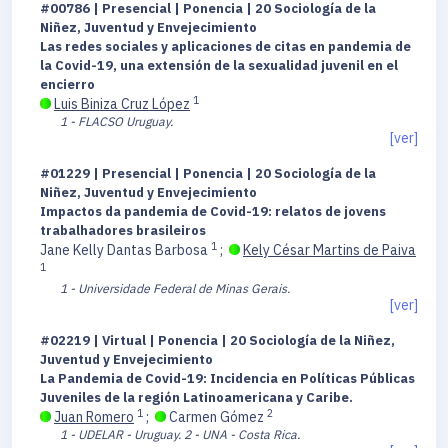
#00786 | Presencial | Ponencia | 20 Sociología de la
Niñez, Juventud y Envejecimiento
Las redes sociales y aplicaciones de citas en pandemia de
la Covid-19, una extensión de la sexualidad juvenil en el
encierro
1
Luis Biniza Cruz López
1 - FLACSO Uruguay.
[ver]
#01229 | Presencial | Ponencia | 20 Sociología de la
Niñez, Juventud y Envejecimiento
Impactos da pandemia de Covid-19: relatos de jovens
trabalhadores brasileiros
1
Jane Kelly Dantas Barbosa
;
Kely César Martins de Paiva
1
1 - Universidade Federal de Minas Gerais.
[ver]
#02219 | Virtual | Ponencia | 20 Sociología de la Niñez,
Juventud y Envejecimiento
La Pandemia de Covid-19: Incidencia en Políticas Públicas
Juveniles de la región Latinoamericana y Caribe.
1
2
Juan Romero
;
Carmen Gómez
1 - UDELAR - Uruguay.
2 - UNA - Costa Rica.