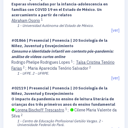
Esperas vivenciadas por la infancia-adolescencia en
familias con COVID 19 en el Estado de México. Un
acercamiento a partir de relatos
1
Abraham Osorio
1 - Universidad Autónoma del Estado de México.
[ver]
#01866 | Presencial | Ponencia | 20 Sociología de la
Niñez, Juventud y Envejecimiento
Consumo e identidade infantil em contexto pós-pandemia:
análise de vídeos curtos online
1
Rodrigo Phelipe Rodrigues Lopes
;
Taísa Cristina Tenório
2
2
Farias
;
Maria Aparecida Tenório Salvador
1 - UFPE.
2 - UFRPE.
[ver]
#02119 | Presencial | Ponencia | 20 Sociología de la
Niñez, Juventud y Envejecimiento
O impacto da pandemia no ensino de leitura literária de
crianças dos três primeiros anos do ensino fundamental
1
Lorena Bischoff Trescastro
;
Cilene Maria Valente da
2
Silva
1 - Centro de Educação Profissional Getúlio Vargas.
2 -
Universidade Federal do Pará.