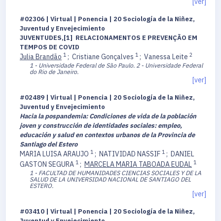
[ver]
#02306 | Virtual | Ponencia | 20 Sociología de la Niñez,
Juventud y Envejecimiento
JUVENTUDES,[1] RELACIONAMENTOS E PREVENÇÃO EM
TEMPOS DE COVID
1
1
2
Julia Brandão
;
Cristiane Gonçalves
;
Vanessa Leite
1 - Universidade Federal de São Paulo.
2 - Universidade Federal
do Rio de Janeiro.
[ver]
#02489 | Virtual | Ponencia | 20 Sociología de la Niñez,
Juventud y Envejecimiento
Hacia la pospandemia: Condiciones de vida de la población
joven y construcción de identidades sociales: empleo,
educación y salud en contextos urbanos de la Provincia de
Santiago del Estero
1
1
MARIA LUISA ARAUJO
;
NATIVIDAD NASSIF
;
DANIEL
1
1
GASTON SEGURA
;
MARCELA MARIA TABOADA EUDAL
1 - FACULTAD DE HUMANIDADES CIENCIAS SOCIALES Y DE LA
SALUD DE LA UNIVERSIDAD NACIONAL DE SANTIAGO DEL
ESTERO.
[ver]
#03410 | Virtual | Ponencia | 20 Sociología de la Niñez,
Juventud y Envejecimiento