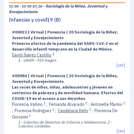
- Sociología de la Niñez, Juventud y
11:00 - 13:00
GT_20
Envejecimiento
Infancias y covid19 (B)
#00023 | Virtual | Ponencia | 20 Sociología de la Niñez,
Juventud y Envejecimiento
Primeros efectos de la pandemia del SARS-CoV-2 en el
desarrollo infantil temprano en la Ciudad de México.
1
David Juárez Castillo
1 - UNAM - FES Aragón.
[ver]
#00984 | Virtual | Ponencia | 20 Sociología de la Niñez,
Juventud y Envejecimiento
Las voces de niños, niñas, adolescentes y jóvenes en
contextos de pobreza y de movilidad humana. Efectos del
COVID-19 en el acceso a sus derechos
1
1
1
Florencia Vallino
;
Fernanda Alvarado
;
Antonella Marino
1
1
;
Florencia Rodriguez
;
Candelaria Kelly
;
Florencia De
2
Giovanni
1 - Colectivo de Derechos de Infancia y Adolescencia.
2 -
Colectivo Cordobés.
[ver]