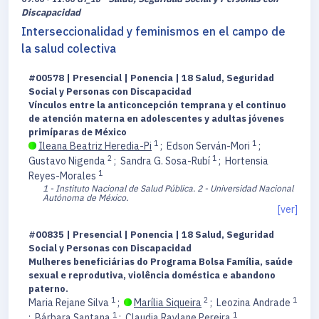
Discapacidad
Interseccionalidad y feminismos en el campo de
la salud colectiva
#00578 | Presencial | Ponencia | 18 Salud, Seguridad
Social y Personas con Discapacidad
Vínculos entre la anticoncepción temprana y el continuo
de atención materna en adolescentes y adultas jóvenes
primíparas de México
1
1
Ileana Beatriz Heredia-Pi
;
Edson Serván-Mori
;
2
1
Gustavo Nigenda
;
Sandra G. Sosa-Rubí
;
Hortensia
1
Reyes-Morales
1 - Instituto Nacional de Salud Pública.
2 - Universidad Nacional
Autónoma de México.
[ver]
#00835 | Presencial | Ponencia | 18 Salud, Seguridad
Social y Personas con Discapacidad
Mulheres beneficiárias do Programa Bolsa Família, saúde
sexual e reprodutiva, violência doméstica e abandono
paterno.
1
2
1
Maria Rejane Silva
;
Marília Siqueira
;
Leozina Andrade
1
1
;
Bárbara Santana
;
Claudia Raylane Pereira