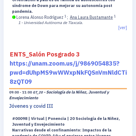
síndrome de Down para mejorar su autonomía post
pandemia.
1
1
Lorena Alonso Rodríguez
;
Ana Laura Bustamante
1 - Universidad Autónoma de Tlaxcala.
[ver]
ENTS_Salón Posgrado 3
https://unam.zoom.us/j/9869054835?
pwd=dUhpMS9wWWxpNkFQSnVmNldCTi
8zQT09
- Sociología de la Niñez, Juventud y
09:00 - 11:00
GT_20
Envejecimiento
Jóvenes y covid III
#00098 | Virtual | Ponencia | 20 Sociología de la Niñez,
Juventud y Envejecimiento
Narrativas desde el confinamiento: Impactos de la
pandemia de COVID-19 y el encierro entre jóvenes