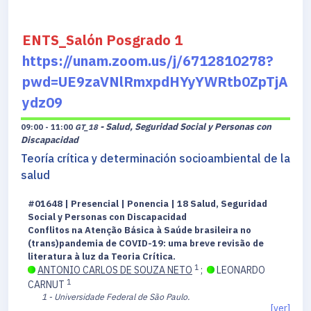
ENTS_Salón Posgrado 1
https://unam.zoom.us/j/6712810278?
pwd=UE9zaVNlRmxpdHYyYWRtb0ZpTjA
ydz09
- Salud, Seguridad Social y Personas con
09:00 - 11:00
GT_18
Discapacidad
Teoría crítica y determinación socioambiental de la
salud
#01648 | Presencial | Ponencia | 18 Salud, Seguridad
Social y Personas con Discapacidad
Conflitos na Atenção Básica à Saúde brasileira no
(trans)pandemia de COVID-19: uma breve revisão de
literatura à luz da Teoria Crítica.
1
ANTONIO CARLOS DE SOUZA NETO
;
LEONARDO
1
CARNUT
1 - Universidade Federal de São Paulo.
[ver]