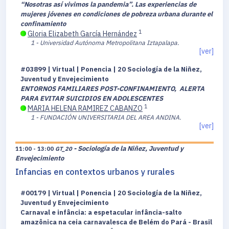
“Nosotras así vivimos la pandemia”. Las experiencias de
mujeres jóvenes en condiciones de pobreza urbana durante el
confinamiento
1
Gloria Elizabeth García Hernández
1 - Universidad Autónoma Metropolitana Iztapalapa.
[ver]
#03899 | Virtual | Ponencia | 20 Sociología de la Niñez,
Juventud y Envejecimiento
ENTORNOS FAMILIARES POST-CONFINAMIENTO, ALERTA
PARA EVITAR SUICIDIOS EN ADOLESCENTES
1
MARIA HELENA RAMIREZ CABANZO
1 - FUNDACIÓN UNIVERSITARIA DEL AREA ANDINA.
[ver]
- Sociología de la Niñez, Juventud y
11:00 - 13:00
GT_20
Envejecimiento
Infancias en contextos urbanos y rurales
#00179 | Virtual | Ponencia | 20 Sociología de la Niñez,
Juventud y Envejecimiento
Carnaval e infância: a espetacular infância-salto
amazônica na ceia carnavalesca de Belém do Pará - Brasil