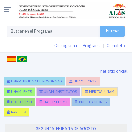
buscar
Cronograma
|
Programa
|
Completo
ir al sitio oficial
UNAM_UNIDAD DE POSGRADO
UNAM_FCPYS
UNAM_ENTS
UNAM_INSTITUTOS
MÉRIDA_UNAM
UDG-CUCSH
UASLP-FCSYH
PUBLICACIONES
PANELES
SEGUNDA-FEIRA 15 DE AGOSTO