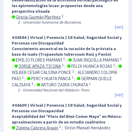
Desestabilización de la dicotomía normal/patológico en
las epistemologías locas: propuestas desde una
perspectiva situada
1
Grecia Guzmán Martínez
1 - Universitat Autònoma de Barcelona.
[ver]
#04584 | Virtual | Ponencia | 18 Salud, Seguridad Social y
Personas con Discapacidad
Conocimiento ancestral en la curación de la próstata a
base de isaño (Tropaeolum tuberosum Ruiz y Pavón)
1
1
EMILIO FLORES MAMANI
;
JUAN INQUILLA MAMANI
1
1
;
JORGE APAZA TICONA
;
FELIX HUANCA ROJAS
;
1
WILBER CESAR CALSINA PONCE
;
ALEJANDRO COLOMA
1
1
PAXI
;
PERCY HUATA PANCA
;
GERMAN QUILLE
1
1
CALISAYA
;
ARTURO ZAIRA CHURATA
1 - Universidad Nacional del Altiplano- Puno.
[ver]
#04609 | Virtual | Ponencia | 18 Salud, Seguridad Social y
Personas con Discapacidad
Aceptabilidad del “Plato del Bien Comer Maya” en México:
aproximaciones a partir de un estudio cualitativo
1
Zulema Cabrera Araujo
;
Víctor Manuel Hernández