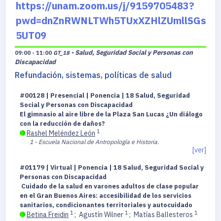
https://unam.zoom.us/j/9159705483?
pwd=dnZnRWNLTWh5TUxXZHlZUmllSGs
5UT09
- Salud, Seguridad Social y Personas con
09:00 - 11:00
GT_18
Discapacidad
Refundación, sistemas, políticas de salud
#00128 | Presencial | Ponencia | 18 Salud, Seguridad
Social y Personas con Discapacidad
El gimnasio al aire libre de la Plaza San Lucas ¿Un diálogo
con la reducción de daños?
1
Rashel Meléndez León
1 - Escuela Nacional de Antropología e Historia.
[ver]
#01179 | Virtual | Ponencia | 18 Salud, Seguridad Social y
Personas con Discapacidad
Cuidado de la salud en varones adultos de clase popular
en el Gran Buenos Aires: accesibilidad de los servicios
sanitarios, condicionantes territoriales y autocuidado
1
1
1
Betina Freidin
;
Agustín Wilner
;
Matías Ballesteros