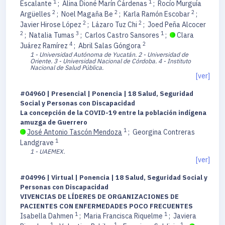
1
1
Escalante
;
Alina Dioné Marín Cárdenas
;
Rocío Murguía
2
2
2
Argüelles
;
Noel Magaña Be
;
Karla Ramón Escobar
;
2
2
Javier Hirose López
;
Lázaro Tuz Chi
;
Joed Peña Alcocer
2
3
1
;
Natalia Tumas
;
Carlos Castro Sansores
;
Clara
4
2
Juárez Ramírez
;
Abril Salas Góngora
1 - Universidad Autónoma de Yucatán.
2 - Universidad de
Oriente.
3 - Universidad Nacional de Córdoba.
4 - Instituto
Nacional de Salud Pública.
[ver]
#04960 | Presencial | Ponencia | 18 Salud, Seguridad
Social y Personas con Discapacidad
La concepción de la COVID-19 entre la población indígena
amuzga de Guerrero
1
José Antonio Tascón Mendoza
;
Georgina Contreras
1
Landgrave
1 - UAEMEX.
[ver]
#04996 | Virtual | Ponencia | 18 Salud, Seguridad Social y
Personas con Discapacidad
VIVENCIAS DE LÍDERES DE ORGANIZACIONES DE
PACIENTES CON ENFERMEDADES POCO FRECUENTES
1
1
Isabella Dahmen
;
Maria Francisca Riquelme
;
Javiera
1
1
1