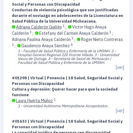
Social y Personas con Discapacidad
Conductas de violencia psicológica que son justificadas
durante el noviazgo en adolescentes de la Licenciatura en
Salud Pública de la Universidad Michoacana.
1
Adriana Calderón Guillén
;
Victor Hugo Anaya
2
1
Calderón
;
Estefany del Carmen Anaya Calderón
;
3
Adriana Paulina Anaya Calderón
;
Roger Nieto Contreras
1
4
;
Gaudencio Anaya Sánchez
1 - Facultad de Salud Pública y Enfermería de la UMSNH.
2 -
Hospital General Regional 220 Vicente Villada.
3 - Universidad
Vasco de Quiroga.
4 - Secretaria de Salud de Michoacán /
Facultad de Salud Pública y Enfermería de la UMSNH.
[ver]
#01298 | Virtual | Ponencia | 18 Salud, Seguridad Social y
Personas con Discapacidad
Cultura y depresión: Querer hacer para que la sociedad
funcione
1
Laura Huerta Muñoz
1 - Universidad Autónoma Metropolitana Azcapotzalco.
[ver]
#01633 | Virtual | Ponencia | 18 Salud, Seguridad Social y
Personas con Discapacidad
La capacidad jurídica de personas con discapacidad