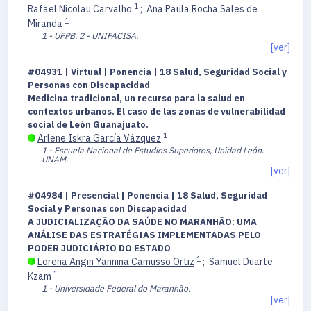
1
Rafael Nicolau Carvalho
;
Ana Paula Rocha Sales de
1
Miranda
1 - UFPB.
2 - UNIFACISA.
[ver]
#04931 | Virtual | Ponencia | 18 Salud, Seguridad Social y
Personas con Discapacidad
Medicina tradicional, un recurso para la salud en
contextos urbanos. El caso de las zonas de vulnerabilidad
social de León Guanajuato.
1
Arlene Iskra García Vázquez
1 - Escuela Nacional de Estudios Superiores, Unidad León.
UNAM.
[ver]
#04984 | Presencial | Ponencia | 18 Salud, Seguridad
Social y Personas con Discapacidad
A JUDICIALIZAÇÃO DA SAÚDE NO MARANHÃO: UMA
ANÁLISE DAS ESTRATÉGIAS IMPLEMENTADAS PELO
PODER JUDICIÁRIO DO ESTADO
1
Lorena Angin Yannina Camusso Ortiz
;
Samuel Duarte
1
Kzam
1 - Universidade Federal do Maranhão.
[ver]