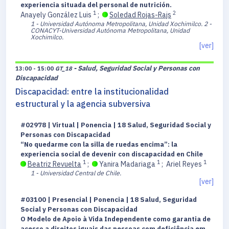
experiencia situada del personal de nutrición.
1
2
Anayely González Luis
;
Soledad Rojas-Rajs
1 - Universidad Autónoma Metropolitana, Unidad Xochimilco.
2 -
CONACYT-Universidad Autónoma Metropolitana, Unidad
Xochimilco.
[ver]
- Salud, Seguridad Social y Personas con
13:00 - 15:00
GT_18
Discapacidad
Discapacidad: entre la institucionalidad
estructural y la agencia subversiva
#02978 | Virtual | Ponencia | 18 Salud, Seguridad Social y
Personas con Discapacidad
“No quedarme con la silla de ruedas encima”: la
experiencia social de devenir con discapacidad en Chile
1
1
1
Beatriz Revuelta
;
Yanira Madariaga
;
Ariel Reyes
1 - Universidad Central de Chile.
[ver]
#03100 | Presencial | Ponencia | 18 Salud, Seguridad
Social y Personas con Discapacidad
O Modelo de Apoio à Vida Independente como garantia de
acesso a direitos iguais das pessoas com deficiência em