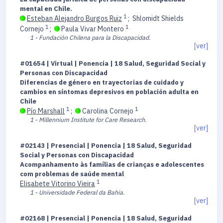
mental en Chile.
1
Esteban Alejandro Burgos Ruiz
;
Shlomidt Shields
1
1
Cornejo
;
Paula Vivar Montero
1 - Fundación Chilena para la Discapacidad.
[ver]
#01654 | Virtual | Ponencia | 18 Salud, Seguridad Social y
Personas con Discapacidad
Diferencias de género en trayectorias de cuidado y
cambios en síntomas depresivos en población adulta en
Chile
1
1
Pío Marshall
;
Carolina Cornejo
1 - Millennium Institute for Care Research.
[ver]
#02143 | Presencial | Ponencia | 18 Salud, Seguridad
Social y Personas con Discapacidad
Acompanhamento às famílias de crianças e adolescentes
com problemas de saúde mental
1
Elisabete Vitorino Vieira
1 - Universidade Federal da Bahia.
[ver]
#02168 | Presencial | Ponencia | 18 Salud, Seguridad