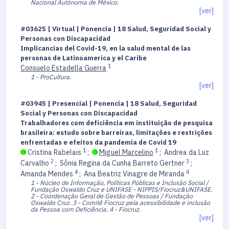
Nacional Autónoma de México.
[ver]
#03625 | Virtual | Ponencia | 18 Salud, Seguridad Social y
Personas con Discapacidad
Implicancias del Covid-19, en la salud mental de las
personas de Latinoamerica y el Caribe
1
Consuelo Estadella Guerra
1 - ProCultura.
[ver]
#03945 | Presencial | Ponencia | 18 Salud, Seguridad
Social y Personas con Discapacidad
Trabalhadores com deficiência em instituição de pesquisa
brasileira: estudo sobre barreiras, limitações e restrições
enfrentadas e efeitos da pandemia de Covid 19
1
1
Cristina Rabelais
;
Miguel Marcelino
;
Andrea da Luz
2
3
Carvalho
;
Sônia Regina da Cunha Barreto Gertner
;
4
4
Amanda Mendes
;
Ana Beatriz Vinagre de Miranda
1 - Núcleo de Informação, Políticas Públicas e Inclusão Social /
Fundação Oswaldo Cruz e UNIFASE - NIPPIS/Fiocruz&UNIFASE.
2 - Coordenação Geral de Gestão de Pessoas / Fundação
Oswaldo Cruz.
3 - Comitê Fiocruz pela acessibilidade e inclusão
da Pessoa com Deficiência.
4 - Fiocruz.
[ver]