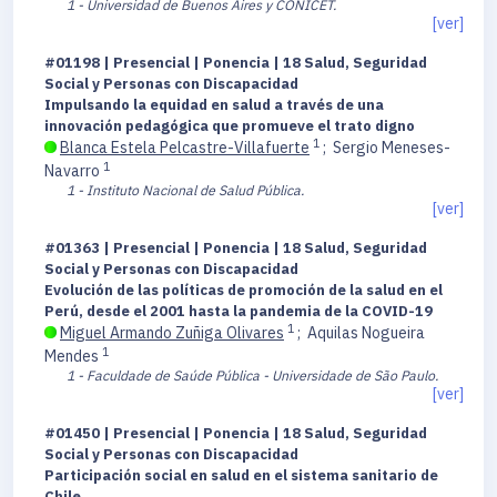
1 - Universidad de Buenos Aires y CONICET.
[ver]
#01198 | Presencial | Ponencia | 18 Salud, Seguridad
Social y Personas con Discapacidad
Impulsando la equidad en salud a través de una
innovación pedagógica que promueve el trato digno
1
Blanca Estela Pelcastre-Villafuerte
;
Sergio Meneses-
1
Navarro
1 - Instituto Nacional de Salud Pública.
[ver]
#01363 | Presencial | Ponencia | 18 Salud, Seguridad
Social y Personas con Discapacidad
Evolución de las políticas de promoción de la salud en el
Perú, desde el 2001 hasta la pandemia de la COVID-19
1
Miguel Armando Zuñiga Olivares
;
Aquilas Nogueira
1
Mendes
1 - Faculdade de Saúde Pública - Universidade de São Paulo.
[ver]
#01450 | Presencial | Ponencia | 18 Salud, Seguridad
Social y Personas con Discapacidad
Participación social en salud en el sistema sanitario de
Chile.