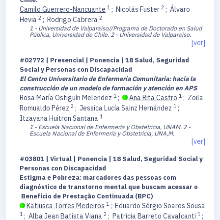
1
2
Camilo Guerrero-Nancuante
;
Nicolás Fuster
;
Álvaro
2
2
Hevia
;
Rodrigo Cabrera
1 - Universidad de Valparaíso//Programa de Doctorado en Salud
Pública, Universidad de Chile.
2 - Universidad de Valparaíso.
[ver]
#02772 | Presencial | Ponencia | 18 Salud, Seguridad
Social y Personas con Discapacidad
El Centro Universitario de Enfermería Comunitaria: hacia la
construcción de un modelo de formación y atención en APS
1
1
Rosa María Ostiguín Melendez
;
Ana Rita Castro
;
Zoila
2
1
Romualdo Pérez
;
Jessica Lucía Sainz Hernández
;
1
Itzayana Huitron Santana
1 - Escuela Nacional de Enfermería y Obstetricia, UNAM.
2 -
Escuela Nacional de Enfermería y Obstetricia, UNA,M.
[ver]
#03801 | Virtual | Ponencia | 18 Salud, Seguridad Social y
Personas con Discapacidad
Estigma e Pobreza: marcadores das pessoas com
diagnóstico de transtorno mental que buscam acessar o
Benefício de Prestação Continuada (BPC)
1
Katiusca Torres Medeiros
;
Eduardo Sérgio Soares Sousa
1
2
1
;
Alba Jean Batista Viana
;
Patricia Barreto Cavalcanti
;