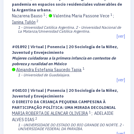
pandemia en espacios socio residenciales vulnerables de
la Argentina urbana.
1
1
Nazarena Bauso
;
Valentina Maria Passone Vece
;
2
Ianina Tuñón
1 - Universidad Católica Argentina.
2 - Universidad Nacional de
La Matanza/Universidad Católica Argentina.
[ver]
#01892 | Virtual | Ponencia | 20 Sociología de la Niñez,
Juventud y Envejecimiento
Mujeres cuidadoras a la primera infancia en contextos de
pobreza y ruralidad en México
1
Alejandra Estefania Saucedo Tapia
1 - Universidad de Guadalajara.
[ver]
#04103 | Virtual | Ponencia | 20 Sociología de la Niñez,
Juventud y Envejecimiento
O DIREITO DA CRIANÇA PEQUENA CAMPESINA À
PARTICIPAÇÃO POLÍTICA: UMA MIRADA DECOLONIAL
1
MARIA ROBERTA DE ALENCAR OLIVEIRA
;
ADELAIDE
2
ALVES DIAS
1 - UNIVERSIDADE DO ESTADO DO RIO GRANDE DO NORTE.
2 -
UNIVERSIDADE FEDERAL DA PARAÍBA.
[ver]