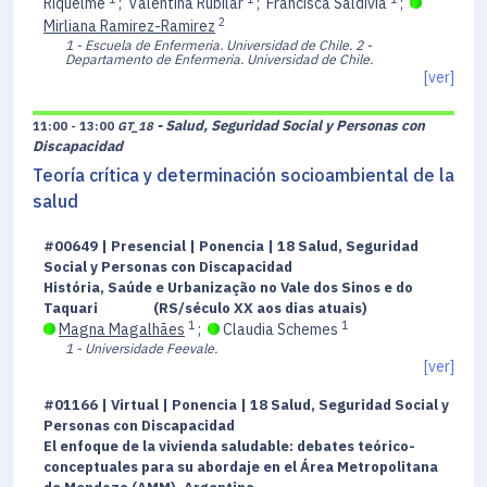
Riquelme
;
Valentina Rubilar
;
Francisca Saldivia
;
2
Mirliana Ramirez-Ramirez
1 - Escuela de Enfermeria. Universidad de Chile.
2 -
Departamento de Enfermeria. Universidad de Chile.
[ver]
- Salud, Seguridad Social y Personas con
11:00 - 13:00
GT_18
Discapacidad
Teoría crítica y determinación socioambiental de la
salud
#00649 | Presencial | Ponencia | 18 Salud, Seguridad
Social y Personas con Discapacidad
História, Saúde e Urbanização no Vale dos Sinos e do
Taquari (RS/século XX aos dias atuais)
1
1
Magna Magalhães
;
Claudia Schemes
1 - Universidade Feevale.
[ver]
#01166 | Virtual | Ponencia | 18 Salud, Seguridad Social y
Personas con Discapacidad
El enfoque de la vivienda saludable: debates teórico-
conceptuales para su abordaje en el Área Metropolitana