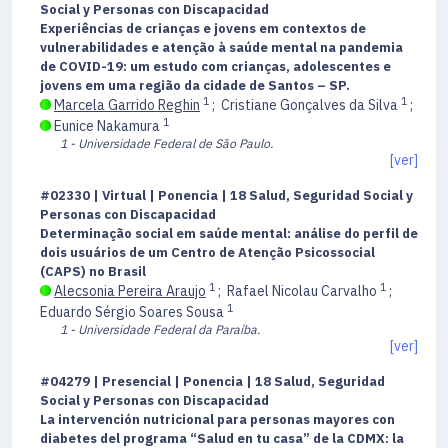
Social y Personas con Discapacidad
Experiências de crianças e jovens em contextos de
vulnerabilidades e atenção à saúde mental na pandemia
de COVID-19: um estudo com crianças, adolescentes e
jovens em uma região da cidade de Santos – SP.
1
1
Marcela Garrido Reghin
;
Cristiane Gonçalves da Silva
;
1
Eunice Nakamura
1 - Universidade Federal de São Paulo.
[ver]
#02330 | Virtual | Ponencia | 18 Salud, Seguridad Social y
Personas con Discapacidad
Determinação social em saúde mental: análise do perfil de
dois usuários de um Centro de Atenção Psicossocial
(CAPS) no Brasil
1
1
Alecsonia Pereira Araujo
;
Rafael Nicolau Carvalho
;
1
Eduardo Sérgio Soares Sousa
1 - Universidade Federal da Paraíba.
[ver]
#04279 | Presencial | Ponencia | 18 Salud, Seguridad
Social y Personas con Discapacidad
La intervención nutricional para personas mayores con
diabetes del programa “Salud en tu casa” de la CDMX: la