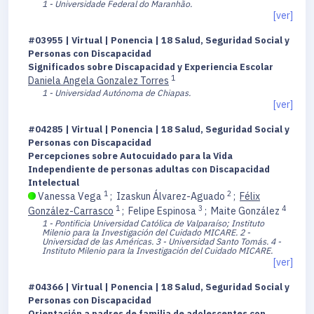
1 - Universidade Federal do Maranhão.
[ver]
#03955 | Virtual | Ponencia | 18 Salud, Seguridad Social y
Personas con Discapacidad
Significados sobre Discapacidad y Experiencia Escolar
1
Daniela Angela Gonzalez Torres
1 - Universidad Autónoma de Chiapas.
[ver]
#04285 | Virtual | Ponencia | 18 Salud, Seguridad Social y
Personas con Discapacidad
Percepciones sobre Autocuidado para la Vida
Independiente de personas adultas con Discapacidad
Intelectual
1
2
Vanessa Vega
;
Izaskun Álvarez-Aguado
;
Félix
1
3
4
González-Carrasco
;
Felipe Espinosa
;
Maite González
1 - Pontificia Universidad Católica de Valparaíso; Instituto
Milenio para la Investigación del Cuidado MICARE.
2 -
Universidad de las Américas.
3 - Universidad Santo Tomás.
4 -
Instituto Milenio para la Investigación del Cuidado MICARE.
[ver]
#04366 | Virtual | Ponencia | 18 Salud, Seguridad Social y
Personas con Discapacidad
Orientación a padres de familia de adolescentes con