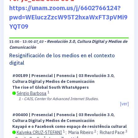
https://unam.zoom.us/j/6602766124?
pwd=WEluczZzcW95T2hxaWxFT3pVMi9
YQT09
- Revolución 3.0, Cultura Digital y Medios de
11:00 - 13:00
GT_03
Comunicación
Resignificación de los medios en el contexto
digital
#00189 | Presencial | Ponencia | 03 Revolución 3.0,
Cultura Digital y Medios de Comunicación
The rise of Global South WhatsAppers
1
Sérgio Barbosa
1 - CAIS, Center for Advanced Internet Studies.
[ver]
#00400 | Presencial | Ponencia | 03 Revolución 3.0,
Cultura Digital y Medios de Comunicación
Kayapó e o Facebook como espaço de resistência cultural
1
2
3
Kalynka CRUZ-STEFANI
;
Maria Ribeiro
;
Richard Pace
1
4