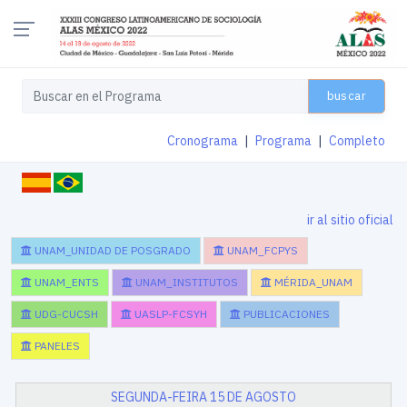
buscar
Cronograma
|
Programa
|
Completo
ir al sitio oficial
UNAM_UNIDAD DE POSGRADO
UNAM_FCPYS
UNAM_ENTS
UNAM_INSTITUTOS
MÉRIDA_UNAM
UDG-CUCSH
UASLP-FCSYH
PUBLICACIONES
PANELES
SEGUNDA-FEIRA 15 DE AGOSTO