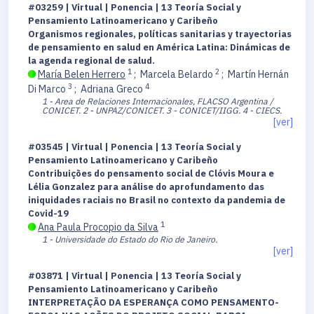
#03259 | Virtual | Ponencia | 13 Teoría Social y
Pensamiento Latinoamericano y Caribeño
Organismos regionales, políticas sanitarias y trayectorias
de pensamiento en salud en América Latina: Dinámicas de
la agenda regional de salud.
1
2
María Belen Herrero
;
Marcela Belardo
;
Martín Hernán
3
4
Di Marco
;
Adriana Greco
1 - Area de Relaciones Internacionales, FLACSO Argentina /
CONICET.
2 - UNPAZ/CONICET.
3 - CONICET/IIGG.
4 - CIECS.
[ver]
#03545 | Virtual | Ponencia | 13 Teoría Social y
Pensamiento Latinoamericano y Caribeño
Contribuições do pensamento social de Clóvis Moura e
Lélia Gonzalez para análise do aprofundamento das
iniquidades raciais no Brasil no contexto da pandemia de
Covid-19
1
Ana Paula Procopio da Silva
1 - Universidade do Estado do Rio de Janeiro.
[ver]
#03871 | Virtual | Ponencia | 13 Teoría Social y
Pensamiento Latinoamericano y Caribeño
INTERPRETAÇÃO DA ESPERANÇA COMO PENSAMENTO-