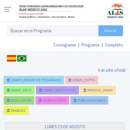
buscar
Cronograma
|
Programa
|
Completo
ir al sitio oficial
UNAM_UNIDAD DE POSGRADO
UNAM_FCPYS
UNAM_ENTS
UNAM_INSTITUTOS
MÉRIDA_UNAM
UDG-CUCSH
UASLP-FCSYH
PUBLICACIONES
PANELES
LUNES 15 DE AGOSTO