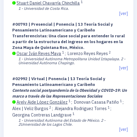
1
Stuart Daniel Chavarría Chinchilla
1 - Universidad de Costa Rica.
[ver]
#00793 | Presencial | Ponencia | 13 Teoría Social y
Pensamiento Latinoamericano y Caribeño
Transferencistas: Una clase social para entender lo rural
a partir de la estructura del ingreso en los hogares en la
Zona Maya de Quintana Roo, México.
1
2
Oscar Iván Reyes Maya
;
Lorenzo Reyes Reyes
1 - Universidad Autónoma Metropolitana Unidad Iztapalapa.
2 -
Universidad Autónoma Chapingo.
[ver]
#02992 | Virtual | Ponencia | 13 Teoría Social y
Pensamiento Latinoamericano y Caribeño
Contexto social postpandemia de la Obesidad y COVID-19: Un
marco a través de las Representaciones Sociales
1
1
Arely Aide López González
;
Donovan Casasa Patiño
;
2
1
Alex | Veliz Burgos
;
Alejandra Rodriguez Torres
;
1
Georgina Contreras Landgrave
1 - Universidad Autónoma del Estado de México.
2 -
2Universidad de los Lagos Chile.
[ver]