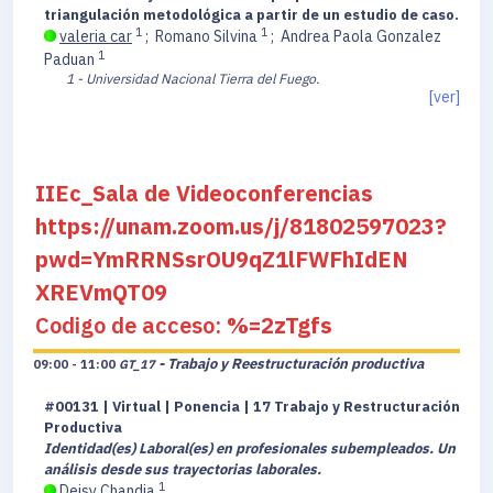
triangulación metodológica a partir de un estudio de caso.
1
1
valeria car
;
Romano Silvina
;
Andrea Paola Gonzalez
1
Paduan
1 - Universidad Nacional Tierra del Fuego.
[ver]
IIEc_Sala de Videoconferencias
https://unam.zoom.us/j/81802597023?
pwd=YmRRNSsrOU9qZ1lFWFhIdEN
XREVmQT09
Codigo de acceso:
%=2zTgfs
- Trabajo y Reestructuración productiva
09:00 - 11:00
GT_17
#00131 | Virtual | Ponencia | 17 Trabajo y Restructuración
Productiva
Identidad(es) Laboral(es) en profesionales subempleados. Un
análisis desde sus trayectorias laborales.
1
Deisy Chandia