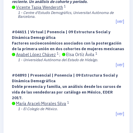
reciente. Un análisis de cohorte y período.
1
Vicente Tapia Wenderoth
1 - Centre d'Estudis Demogràfics, Universitat Autònoma de
Barcelona.
[ver]
#04611 | Virtual | Ponencia | 09 Estructura Social y
Dinámica Demográfica
Factores socioeconómicos asociados con la postergación
de la primera unión en dos cohortes de mujeres mexicanas
1
1
Anabel López Chávez
;
Elsa Ortíz Ávila
1 - Universidad Autónoma del Estado de Hidalgo.
[ver]
#04893 | Presencial | Ponencia | 09 Estructura Social y
Dinámica Demográfica
Doble presencia y familia, un análisis desde los cursos de
vida de las vendedoras por catálogo en México, EDER
2017.
1
María Araceli Morales Silva
1 - El Colegio de México.
[ver]