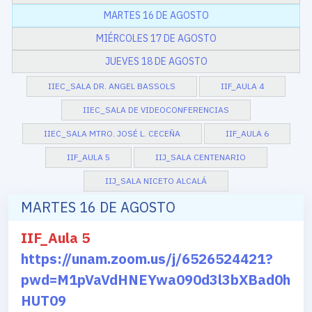
MARTES 16 DE AGOSTO
MIÉRCOLES 17 DE AGOSTO
JUEVES 18 DE AGOSTO
IIEC_SALA DR. ANGEL BASSOLS
IIF_AULA 4
IIEC_SALA DE VIDEOCONFERENCIAS
IIEC_SALA MTRO. JOSÉ L. CECEÑA
IIF_AULA 6
IIF_AULA 5
IIJ_SALA CENTENARIO
IIJ_SALA NICETO ALCALÁ
MARTES 16 DE AGOSTO
IIF_Aula 5
https://unam.zoom.us/j/6526524421?
pwd=M1pVaVdHNEYwa090d3l3bXBad0h
HUT09