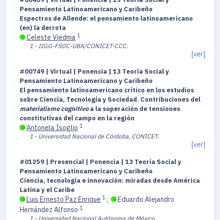
Pensamiento Latinoamericano y Caribeño
Espectros de Allende: el pensamiento latinoamericano
(en) la derrota
1
Celeste Viedma
1 - IIGG-FSOC-UBA/CONICET-CCC.
[ver]
#00749 | Virtual | Ponencia | 13 Teoría Social y
Pensamiento Latinoamericano y Caribeño
El pensamiento latinoamericano crítico en los estudios
sobre Ciencia, Tecnología y Sociedad. Contribuciones del
materialismo cognitivo
a la superación de tensiones
constitutivas del campo en la región
1
Antonela Isoglio
1 - Universidad Nacional de Córdoba, CONICET.
[ver]
#01259 | Presencial | Ponencia | 13 Teoría Social y
Pensamiento Latinoamericano y Caribeño
Ciencia, tecnología e innovación: miradas desde América
Latina y el Caribe
1
Luis Ernesto Paz Enrique
;
Eduardo Alejandro
1
Hernández Alfonso
1 - Universidad Nacional Autónoma de México.