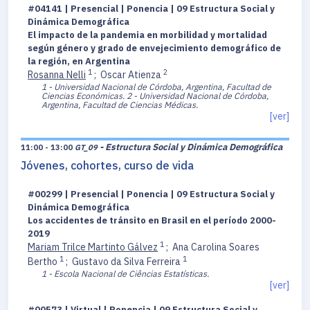
#04141 | Presencial | Ponencia | 09 Estructura Social y
Dinámica Demográfica
El impacto de la pandemia en morbilidad y mortalidad
según género y grado de envejecimiento demográfico de
la región, en Argentina
1
2
Rosanna Nelli
;
Oscar Atienza
1 - Universidad Nacional de Córdoba, Argentina, Facultad de
Ciencias Económicas.
2 - Universidad Nacional de Córdoba,
Argentina, Facultad de Ciencias Médicas.
[ver]
- Estructura Social y Dinámica Demográfica
11:00 - 13:00
GT_09
Jóvenes, cohortes, curso de vida
#00299 | Presencial | Ponencia | 09 Estructura Social y
Dinámica Demográfica
Los accidentes de tránsito en Brasil en el período 2000-
2019
1
Mariam Trilce Martinto Gálvez
;
Ana Carolina Soares
1
1
Bertho
;
Gustavo da Silva Ferreira
1 - Escola Nacional de Ciências Estatísticas.
[ver]
#00573 | Virtual | Ponencia | 09 Estructura Social y