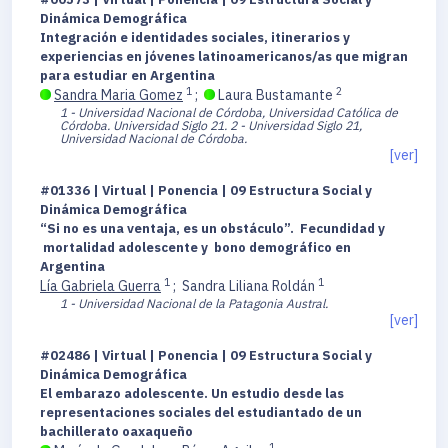
Dinámica Demográfica
Integración e identidades sociales, itinerarios y
experiencias en jóvenes latinoamericanos/as que migran
para estudiar en Argentina
1
2
Sandra Maria Gomez
;
Laura Bustamante
1 - Universidad Nacional de Córdoba, Universidad Católica de
Córdoba. Universidad Siglo 21.
2 - Universidad Siglo 21,
Universidad Nacional de Córdoba.
[ver]
#01336 | Virtual | Ponencia | 09 Estructura Social y
Dinámica Demográfica
“Si no es una ventaja, es un obstáculo”. Fecundidad y
mortalidad adolescente y bono demográfico en
Argentina
1
1
Lía Gabriela Guerra
;
Sandra Liliana Roldán
1 - Universidad Nacional de la Patagonia Austral.
[ver]
#02486 | Virtual | Ponencia | 09 Estructura Social y
Dinámica Demográfica
El embarazo adolescente. Un estudio desde las
representaciones sociales del estudiantado de un
bachillerato oaxaqueño
1