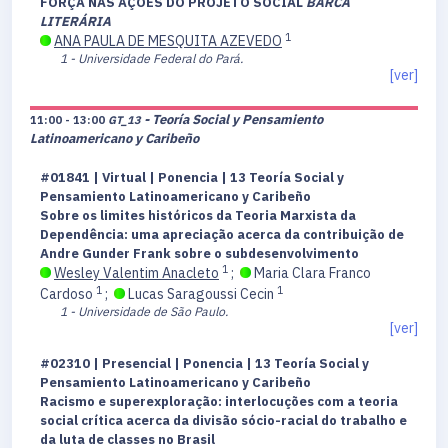
FORÇA NAS AÇÕES DO PROJETO SOCIAL
BARCA
LITERÁRIA
1
ANA PAULA DE MESQUITA AZEVEDO
1 - Universidade Federal do Pará.
[ver]
- Teoría Social y Pensamiento
11:00 - 13:00
GT_13
Latinoamericano y Caribeño
#01841 | Virtual | Ponencia | 13 Teoría Social y
Pensamiento Latinoamericano y Caribeño
Sobre os limites históricos da Teoria Marxista da
Dependência: uma apreciação acerca da contribuição de
Andre Gunder Frank sobre o subdesenvolvimento
1
Wesley Valentim Anacleto
;
Maria Clara Franco
1
1
Cardoso
;
Lucas Saragoussi Cecin
1 - Universidade de São Paulo.
[ver]
#02310 | Presencial | Ponencia | 13 Teoría Social y
Pensamiento Latinoamericano y Caribeño
Racismo e superexploração: interlocuções com a teoria
social crítica acerca da divisão sócio-racial do trabalho e
da luta de classes no Brasil