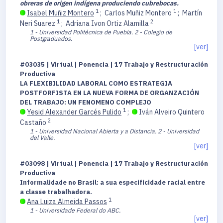
obreras de origen indígena produciendo cubrebocas.
1
1
Isabel Muñiz Montero
;
Carlos Muñiz Montero
;
Martín
1
2
Neri Suarez
;
Adriana Ivon Ortiz Alamilla
1 - Universidad Politécnica de Puebla.
2 - Colegio de
Postgraduados.
[ver]
#03035 | Virtual | Ponencia | 17 Trabajo y Restructuración
Productiva
LA FLEXIBILIDAD LABORAL COMO ESTRATEGIA
POSTFORFISTA EN LA NUEVA FORMA DE ORGANZACIÓN
DEL TRABAJO: UN FENOMENO COMPLEJO
1
Yesid Alexander Garcés Pulido
;
Iván Alveiro Quintero
2
Castaño
1 - Universidad Nacional Abierta y a Distancia.
2 - Universidad
del Valle.
[ver]
#03098 | Virtual | Ponencia | 17 Trabajo y Restructuración
Productiva
Informalidade no Brasil: a sua especificidade racial entre
a classe trabalhadora.
1
Ana Luiza Almeida Passos
1 - Universidade Federal do ABC.
[ver]