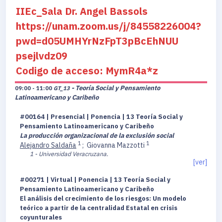
IIEc_Sala Dr. Angel Bassols
https://unam.zoom.us/j/84558226004?
pwd=d05UMHYrNzFpT3pBcEhNUU
psejlvdz09
Codigo de acceso: MymR4a*z
- Teoría Social y Pensamiento
09:00 - 11:00
GT_13
Latinoamericano y Caribeño
#00164 | Presencial | Ponencia | 13 Teoría Social y
Pensamiento Latinoamericano y Caribeño
La producción organizacional de la exclusión social
1
1
Alejandro Saldaña
;
Giovanna Mazzotti
1 - Universidad Veracruzana.
[ver]
#00271 | Virtual | Ponencia | 13 Teoría Social y
Pensamiento Latinoamericano y Caribeño
El análisis del crecimiento de los riesgos: Un modelo
teórico a partir de la centralidad Estatal en crisis
coyunturales