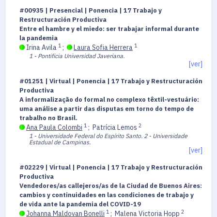
#00935 | Presencial | Ponencia | 17 Trabajo y
Restructuración Productiva
Entre el hambre y el miedo: ser trabajar informal durante
la pandemia
1
1
Irina Avila
;
Laura Sofia Herrera
1 - Pontificia Universidad Javeriana.
[ver]
#01251 | Virtual | Ponencia | 17 Trabajo y Restructuración
Productiva
A informalização do formal no complexo têxtil-vestuário:
uma análise a partir das disputas em torno do tempo de
trabalho no Brasil.
1
2
Ana Paula Colombi
;
Patrícia Lemos
1 - Universidade Federal do Espírito Santo.
2 - Universidade
Estadual de Campinas.
[ver]
#02229 | Virtual | Ponencia | 17 Trabajo y Restructuración
Productiva
Vendedores/as callejeros/as de la Ciudad de Buenos Aires:
cambios y continuidades en las condiciones de trabajo y
de vida ante la pandemia del COVID-19
1
2
Johanna Maldovan Bonelli
;
Malena Victoria Hopp