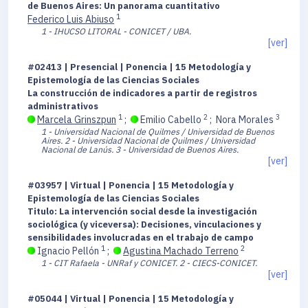
de Buenos Aires: Un panorama cuantitativo
1
Federico Luis Abiuso
1 - IHUCSO LITORAL - CONICET / UBA.
[ver]
#02413 | Presencial | Ponencia | 15 Metodología y
Epistemología de las Ciencias Sociales
La construcción de indicadores a partir de registros
administrativos
1
2
3
Marcela Grinszpun
;
Emilio Cabello
;
Nora Morales
1 - Universidad Nacional de Quilmes / Universidad de Buenos
Aires.
2 - Universidad Nacional de Quilmes / Universidad
Nacional de Lanús.
3 - Universidad de Buenos Aires.
[ver]
#03957 | Virtual | Ponencia | 15 Metodología y
Epistemología de las Ciencias Sociales
Titulo: La intervención social desde la investigación
sociológica (y viceversa): Decisiones, vinculaciones y
sensibilidades involucradas en el trabajo de campo
1
2
Ignacio Pellón
;
Agustina Machado Terreno
1 - CIT Rafaela - UNRaf y CONICET.
2 - CIECS-CONICET.
[ver]
#05044 | Virtual | Ponencia | 15 Metodología y