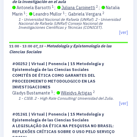
de la investigación en el aula
1
2
Antonela Barsotti
;
Juliana Carpinetti
;
Natalia
1
1
2
Marin
;
Leandro Mullor
;
Gabriela Vergara
1 - Universidad Nacional de Rafaela (UNRaf).
2 - Universidad
Nacional de Rafaela (UNRaf) Consejo Nacional de
Investigaciones Científicas y Técnicas (CONICET).
[ver]
- Metodología y Epistemología de las
11:00 - 13:00
GT_15
Ciencias Sociales
#00252 | Virtual | Ponencia | 15 Metodología y
Epistemología de las Ciencias Sociales
COMITÉS DE ÉTICA COMO GARANTES DEL
PROCEDIMIENTO METODOLOGICO EN LAS
INVESTIGACIONES
1
2
Gladys Bustamante
;
Wileidys Artigas
1 - CIEB.
2 - High Rate Consulting/ Universidad del Zulia.
[ver]
#01261 | Virtual | Ponencia | 15 Metodología y
Epistemología de las Ciencias Sociales
A LEGISLAÇÃO DA ÉTICA NA PESQUISA NO BRASIL:
REFLEXÕES CRÍTICAS SOBRE O USO PELO SERVIÇO