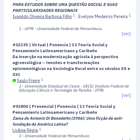
PARA ESTUDOS SOBRE UMA QUESTÃO SOCIAL E SUAS
PARTICULARIDADES REGIONAIS
1
1
Ivanildo Oliveira Barbosa Filho
;
Evelyne Medeiros Pereira
1 - UFPE - Universidade Federal de Pernambuco.
[ver]
#02235 | Virtual | Ponencia | 13 Teoría Social y
Pensamiento Latinoamericano y Caribeño
Da inserção na modernização agrícola à perspectiva
agroecológica – tensões e transformações
epistemológicas na Sociologia Rural entre os séculos XX e
XXI
1
Saulo Freire
1 - Universidade Estadual do Ceará - UECE/ Instituto Federal de
Educação Ciência e Tecnologia da Paraíba - IFPB.
[ver]
#02800 | Presencial | Ponencia | 13 Teoría Social y
Pensamiento Latinoamericano y Caribeño
Zama de Antonio Di Benedetto (1956): Uma ficção de anti-
fundação da América Latina?
1
Livânia Régia
1 - Universidade Federal de Pernambuco.