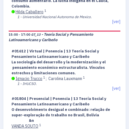
consumo alimentario. La lucha indígena en el Cauca,
Colombia.
1
Hilda Caballero
1 - Universidad Nacional Autonoma de Mexico.
[ver]
- Teoría Social y Pensamiento
15:00 - 17:00
GT_13
Latinoamericano y Caribeño
#01612 | Virtual | Ponencia | 13 Teoría Social y
Pensamiento Latinoamericano y Caribeño
La sociología del desarrollo y la modernización y el
pensamiento económico estructuralista. Vínculos
estrechos y limitaciones comunes.
1
1
Ignacio Trucco
;
Carolina Lauxmann
1 - IHUCSO.
[ver]
#01804 | Presencial | Ponencia | 13 Teoría Social y
Pensamiento Latinoamericano y Caribeño
O desenvolvimento desigual e combinado: relação de
super-exploração do trabalho no Brasil, Bolívia
&n
1
VANDA SOUTO