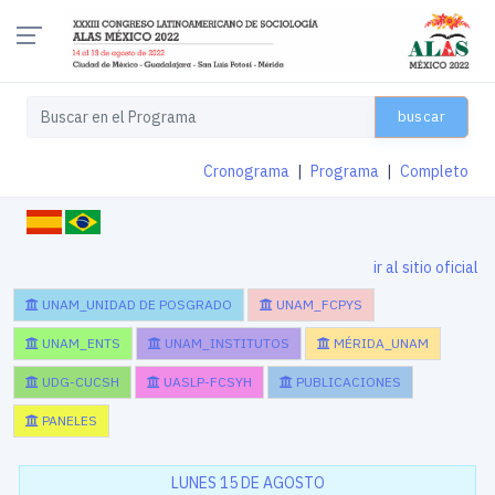
buscar
Cronograma
|
Programa
|
Completo
ir al sitio oficial
UNAM_UNIDAD DE POSGRADO
UNAM_FCPYS
UNAM_ENTS
UNAM_INSTITUTOS
MÉRIDA_UNAM
UDG-CUCSH
UASLP-FCSYH
PUBLICACIONES
PANELES
LUNES 15 DE AGOSTO