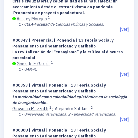
Crisis civilizatoria y colonialidad de la naturaleza: un
acercamiento desde el extractivismo en pandemia.
Propuesta de proyecto posdoctoral.
1
Anisley Morejon
1 - CELA-Facultad de Ciencias Políticas y Sociales.
[ver]
#00347 | Presencial | Ponencia | 13 Teoría Social y
Pensamiento Latinoamericano y Caribeño
La revitalización del “ensayismo” y la crítica al discurso
poscolonial
1
Gonzalo F. García
1 - UAM-X.
[ver]
#00353 | Virtual | Ponencia | 13 Teoría Social y
Pensamiento Latinoamericano y Caribeño
La modernidad como colonialidad epistémica en la sociología
de la organización.
1
2
Giovanna Mazzotti
;
Alejandro Saldaña
1 - Universidad Veracruzana.
2 - universidad veracruzana.
[ver]
#00808 | Virtual | Ponencia | 13 Teoría Social y
Pensamiento Latinoamericano y Caribeño