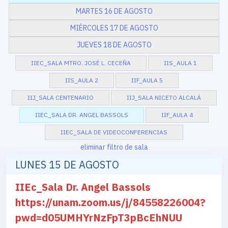
MARTES 16 DE AGOSTO
MIÉRCOLES 17 DE AGOSTO
JUEVES 18 DE AGOSTO
IIEC_SALA MTRO. JOSÉ L. CECEÑA
IIS_AULA 1
IIS_AULA 2
IIF_AULA 5
IIJ_SALA CENTENARIO
IIJ_SALA NICETO ALCALÁ
IIEC_SALA DR. ANGEL BASSOLS
IIF_AULA 4
IIEC_SALA DE VIDEOCONFERENCIAS
eliminar filtro de sala
LUNES 15 DE AGOSTO
IIEc_Sala Dr. Angel Bassols
https://unam.zoom.us/j/84558226004?
pwd=d05UMHYrNzFpT3pBcEhNUU