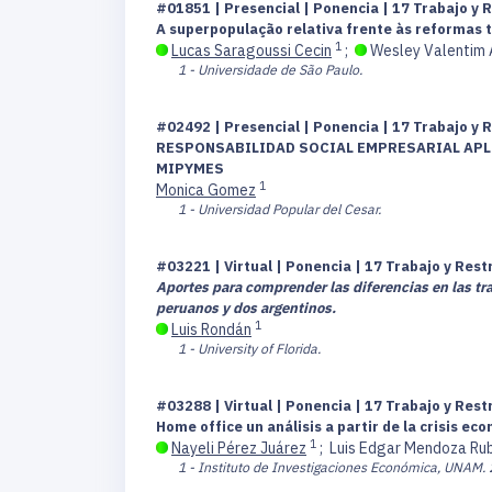
#01851 | Presencial | Ponencia | 17 Trabajo y 
A superpopulação relativa frente às reformas t
1
Lucas Saragoussi Cecin
;
Wesley Valentim 
1 - Universidade de São Paulo.
#02492 | Presencial | Ponencia | 17 Trabajo y 
RESPONSABILIDAD SOCIAL EMPRESARIAL APLI
MIPYMES
1
Monica Gomez
1 - Universidad Popular del Cesar.
#03221 | Virtual | Ponencia | 17 Trabajo y Res
Aportes para comprender las diferencias en las tra
peruanos y dos argentinos.
1
Luis Rondán
1 - University of Florida.
#03288 | Virtual | Ponencia | 17 Trabajo y Res
Home office un análisis a partir de la crisis e
1
Nayeli Pérez Juárez
;
Luis Edgar Mendoza Ru
1 - Instituto de Investigaciones Económica, UNAM.