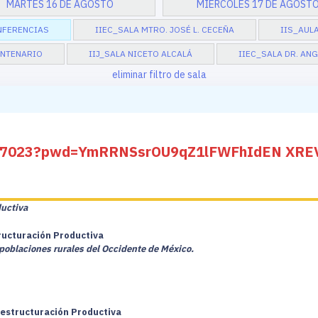
MARTES 16 DE AGOSTO
MIÉRCOLES 17 DE AGOST
NFERENCIAS
IIEC_SALA MTRO. JOSÉ L. CECEÑA
IIS_AULA
ENTENARIO
IIJ_SALA NICETO ALCALÁ
IIEC_SALA DR. AN
eliminar filtro de sala
2597023?pwd=YmRRNSsrOU9qZ1lFWFhIdEN XR
ductiva
tructuración Productiva
 poblaciones rurales del Occidente de México.
Restructuración Productiva