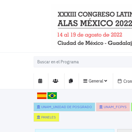
General
Cro
UNAM_UNIDAD DE POSGRADO
UNAM_FCPYS
PANELES