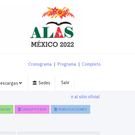
Cronograma
|
Programa
|
Completo
Salir
Sedes
escargas
ir al sitio oficial
CUCSH
UASLP-FCSYH
PUBLICACIONES