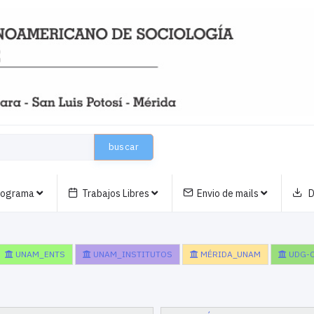
buscar
nograma
Trabajos Libres
Envio de mails
D
UNAM_ENTS
UNAM_INSTITUTOS
MÉRIDA_UNAM
UDG-