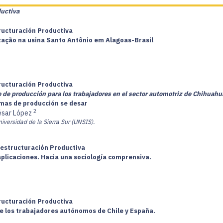
ductiva
tructuración Productiva
zação na usina Santo Antônio em Alagoas-Brasil
tructuración Productiva
 de producción para los trabajadores en el sector automotriz de Chihuahu
temas de producción se desar
2
ésar López
niversidad de la Sierra Sur (UNSIS).
Restructuración Productiva
aplicaciones. Hacia una sociología comprensiva.
tructuración Productiva
de los trabajadores autónomos de Chile y España.