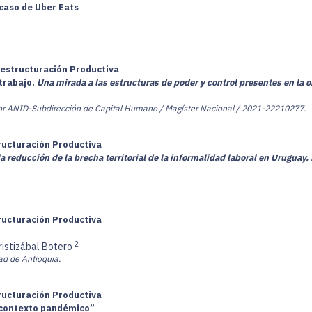
 caso de Uber Eats
Restructuración Productiva
etrabajo.
Una mirada a las estructuras de poder y control presentes en la or
 por ANID-Subdirección de Capital Humano / Magíster Nacional / 2021-22210277.
tructuración Productiva
la reducción de la brecha territorial de la informalidad laboral en Uruguay.
tructuración Productiva
2
ristizábal Botero
ad de Antioquia.
tructuración Productiva
 contexto pandémico”