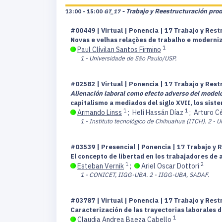
- Trabajo y Reestructuración pro
13:00 - 15:00
GT_17
#00449 | Virtual | Ponencia | 17 Trabajo y Res
Novas e velhas relações de trabalho e moderni
1
Paul Clívilan Santos Firmino
1 - Universidade de São Paulo/USP.
#02582 | Virtual | Ponencia | 17 Trabajo y Res
Alienación laboral como efecto adverso del modelo
capitalismo a mediados del siglo XVII, los sis
1
1
Armando Linss
;
Helí Hassán Díaz
;
Arturo C
1 - Instituto tecnológico de Chihuahua (ITCH).
2 - U
#03539 | Presencial | Ponencia | 17 Trabajo y 
El concepto de libertad en los trabajadores de 
1
2
Esteban Vernik
;
Ariel Oscar Dottori
1 - CONICET, IIGG-UBA.
2 - IIGG-UBA, SADAF.
#03787 | Virtual | Ponencia | 17 Trabajo y Res
Caracterización de las trayectorias laborales 
1
Claudia Andrea Baeza Cabello