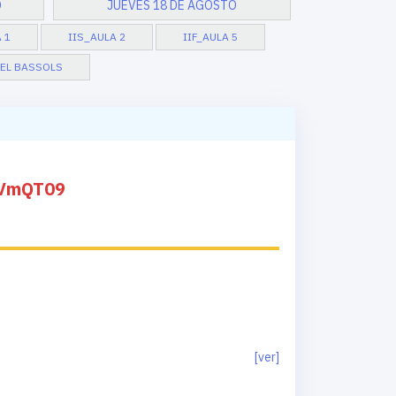
O
JUEVES 18 DE AGOSTO
 1
IIS_AULA 2
IIF_AULA 5
GEL BASSOLS
EVmQT09
[ver]