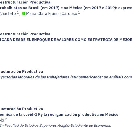
Restructuración Productiva
rabalhistas no Brasil (em 2017) e no México (em 2017 e 2019): express
1
1
Anacleto
;
Maria Clara Franco Cardoso
Restructuración Productiva
CADA DESDE EL ENFOQUE DE VALORES COMO ESTRATEGIA DE MEJOR
tructuración Productiva
yectorias laborales de los trabajadores latinoamericanos: un análisis comp
tructuración Productiva
conómica de la covid-19 y la reorganización productiva en México
2
bio
2 - Facultad de Estudios Superiores Aragón-Estudiante de Economía.