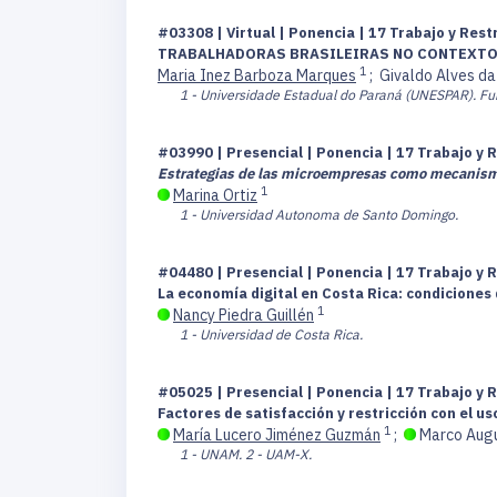
#03308 | Virtual | Ponencia | 17 Trabajo y Res
TRABALHADORAS BRASILEIRAS NO CONTEXT
1
Maria Inez Barboza Marques
;
Givaldo Alves da
1 - Universidade Estadual do Paraná (UNESPAR). Fu
#03990 | Presencial | Ponencia | 17 Trabajo y 
Estrategias de las microempresas como mecanism
1
Marina Ortiz
1 - Universidad Autonoma de Santo Domingo.
#04480 | Presencial | Ponencia | 17 Trabajo y 
La economía digital en Costa Rica: condiciones d
1
Nancy Piedra Guillén
1 - Universidad de Costa Rica.
#05025 | Presencial | Ponencia | 17 Trabajo y 
Factores de satisfacción y restricción con el u
1
María Lucero Jiménez Guzmán
;
Marco Aug
1 - UNAM.
2 - UAM-X.