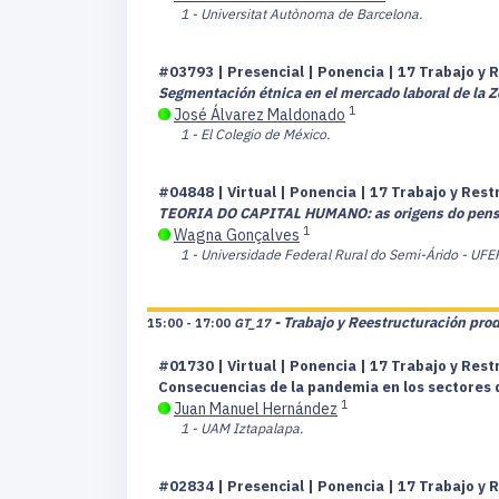
1 - Universitat Autònoma de Barcelona.
#03793 | Presencial | Ponencia | 17 Trabajo y 
Segmentación étnica en el mercado laboral de la Z
1
José Álvarez Maldonado
1 - El Colegio de México.
#04848 | Virtual | Ponencia | 17 Trabajo y Res
TEORIA DO CAPITAL HUMANO: as origens do pensam
1
Wagna Gonçalves
1 - Universidade Federal Rural do Semi-Árido - UFE
- Trabajo y Reestructuración pro
15:00 - 17:00
GT_17
#01730 | Virtual | Ponencia | 17 Trabajo y Res
Consecuencias de la pandemia en los sectores 
1
Juan Manuel Hernández
1 - UAM Iztapalapa.
#02834 | Presencial | Ponencia | 17 Trabajo y 