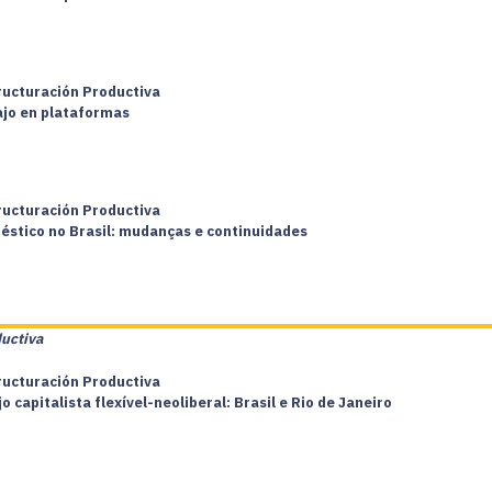
tructuración Productiva
bajo en plataformas
tructuración Productiva
méstico no Brasil: mudanças e continuidades
ductiva
tructuración Productiva
capitalista flexível-neoliberal: Brasil e Rio de Janeiro