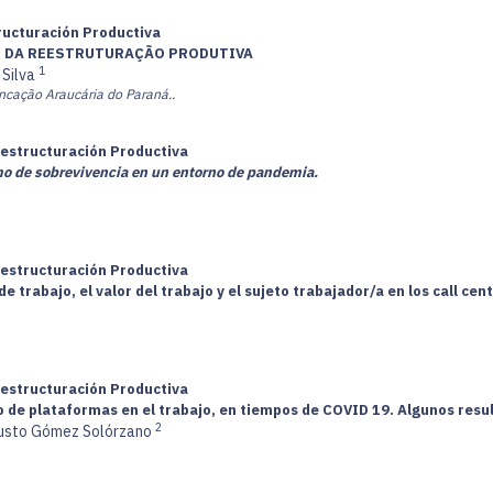
tructuración Productiva
O DA REESTRUTURAÇÃO PRODUTIVA
1
 Silva
ncação Araucária do Paraná..
Restructuración Productiva
o de sobrevivencia en un entorno de pandemia.
Restructuración Productiva
e trabajo, el valor del trabajo y el sujeto trabajador/a en los call cen
Restructuración Productiva
so de plataformas en el trabajo, en tiempos de COVID 19. Algunos resu
2
usto Gómez Solórzano