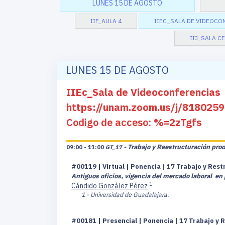
LUNES 15 DE AGOSTO
IIF_AULA 4
IIEC_SALA DE VIDEOCO
IIJ_SALA C
LUNES 15 DE AGOSTO
IIEc_Sala de Videoconferencias
https://unam.zoom.us/j/8180
Codigo de acceso:
%=2zTgfs
- Trabajo y Reestructuración pro
09:00 - 11:00
GT_17
#00119 | Virtual | Ponencia | 17 Trabajo y Res
Antiguos oficios, vigencia del mercado laboral en
1
Cándido González Pérez
1 - Universidad de Guadalajara.
#00181 | Presencial | Ponencia | 17 Trabajo y 