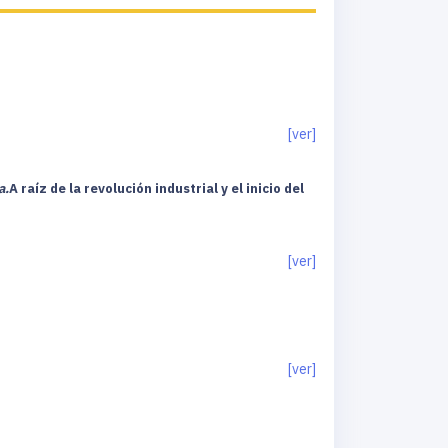
[ver]
a.
A raíz de la revolución industrial y el inicio del
[ver]
[ver]