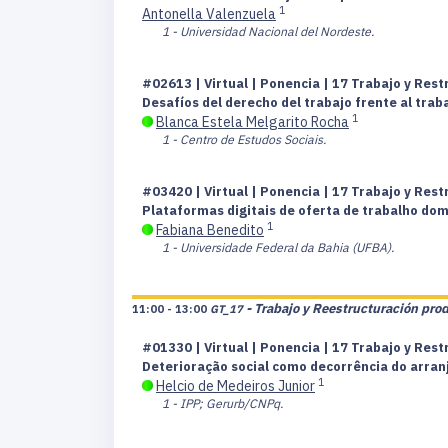
1
Antonella Valenzuela
1 - Universidad Nacional del Nordeste.
#02613 | Virtual | Ponencia | 17 Trabajo y Res
Desafíos del derecho del trabajo frente al tra
1
Blanca Estela Melgarito Rocha
1 - Centro de Estudos Sociais.
#03420 | Virtual | Ponencia | 17 Trabajo y Res
Plataformas digitais de oferta de trabalho do
1
Fabiana Benedito
1 - Universidade Federal da Bahia (UFBA).
- Trabajo y Reestructuración pro
11:00 - 13:00
GT_17
#01330 | Virtual | Ponencia | 17 Trabajo y Res
Deterioração social como decorrência do arranjo 
1
Helcio de Medeiros Junior
1 - IPP; Gerurb/CNPq.