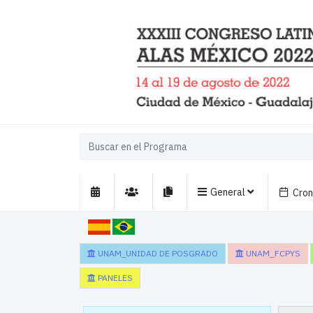
General
Cro
UNAM_UNIDAD DE POSGRADO
UNAM_FCPYS
PANELES