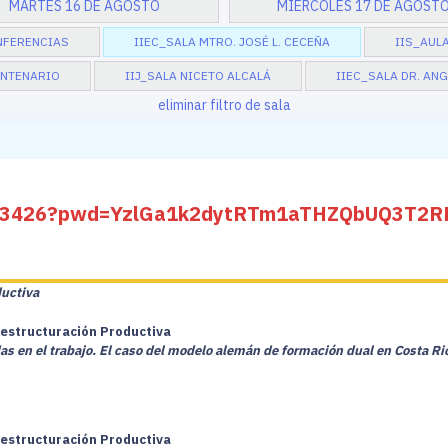
MARTES 16 DE AGOSTO
MIÉRCOLES 17 DE AGOST
NFERENCIAS
IIEC_SALA MTRO. JOSÉ L. CECEÑA
IIS_AULA
ENTENARIO
IIJ_SALA NICETO ALCALÁ
IIEC_SALA DR. AN
eliminar filtro de sala
5433426?pwd=YzlGa1k2dytRTm1aTHZQbUQ3T2R
ductiva
Restructuración Productiva
as en el trabajo. El caso del modelo alemán de formación dual en Costa Ri
Restructuración Productiva