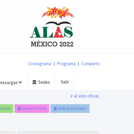
Cronograma
|
Programa
|
Completo
Salir
Sedes
escargas
ir al sitio oficial
CUCSH
UASLP-FCSYH
PUBLICACIONES