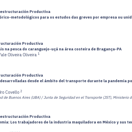
Restructuración Productiva
eórico-metodológicos para os estudos das greves por empresa ou unid
tructuración Productiva
ais na pesca do caranguejo-uçá na área costeira de Bragança-PA
1
ale Oliveira Oliveira
tructuración Productiva
s desarrolladas desde el ámbito del transporte durante la pandemia po
2
dro Covello
ad de Buenos Aires (UBA) / Junta de Seguridad en el Transporte (JST), Ministerio d
Restructuración Productiva
mia: Los trabajadores de la industria maquiladora en México y sus t