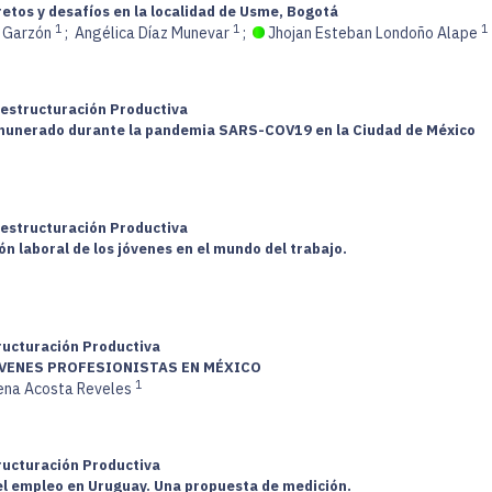
etos y desafíos en la localidad de Usme, Bogotá
1
1
1
z Garzón
;
Angélica Díaz Munevar
;
Jhojan Esteban Londoño Alape
Restructuración Productiva
remunerado durante la pandemia SARS-COV19 en la Ciudad de México
Restructuración Productiva
ón laboral de los jóvenes en el mundo del trabajo.
tructuración Productiva
ÓVENES PROFESIONISTAS EN MÉXICO
1
ena Acosta Reveles
tructuración Productiva
 del empleo en Uruguay. Una propuesta de medición.