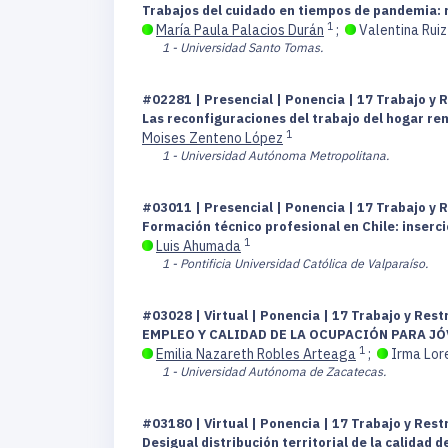
Trabajos del cuidado en tiempos de pandemia: r
1
María Paula Palacios Durán
;
Valentina Rui
1 - Universidad Santo Tomas.
#02281 | Presencial | Ponencia | 17 Trabajo y 
Las reconfiguraciones del trabajo del hogar 
1
Moises Zenteno López
1 - Universidad Autónoma Metropolitana.
#03011 | Presencial | Ponencia | 17 Trabajo y 
Formación técnico profesional en Chile: inserci
1
Luis Ahumada
1 - Pontificia Universidad Católica de Valparaíso.
#03028 | Virtual | Ponencia | 17 Trabajo y Res
EMPLEO Y CALIDAD DE LA OCUPACIÓN PARA J
1
Emilia Nazareth Robles Arteaga
;
Irma Lor
1 - Universidad Autónoma de Zacatecas.
#03180 | Virtual | Ponencia | 17 Trabajo y Res
Desigual distribución territorial de la calidad