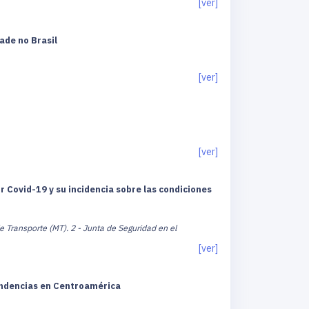
[ver]
ade no Brasil
[ver]
[ver]
r Covid-19 y su incidencia sobre las condiciones
e Transporte (MT).
2 - Junta de Seguridad en el
[ver]
endencias en Centroamérica