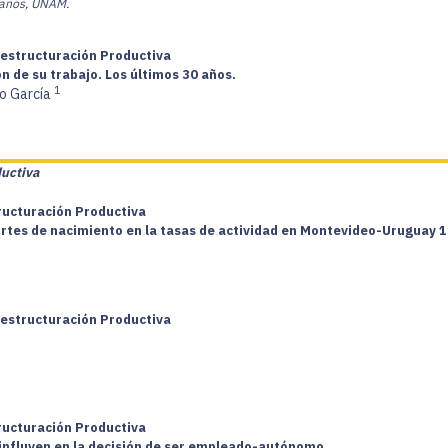
canos, UNAM.
Restructuración Productiva
n de su trabajo. Los últimos 30 años.
1
ro García
ductiva
tructuración Productiva
hortes de nacimiento en la tasas de actividad en Montevideo-Uruguay 
Restructuración Productiva
tructuración Productiva
e influyen en la decisión de ser empleado-autónomo