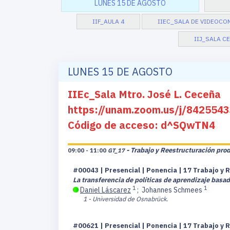
LUNES 15 DE AGOSTO
IIF_AULA 4
IIEC_SALA DE VIDEOCO
IIJ_SALA C
LUNES 15 DE AGOSTO
IIEc_Sala Mtro. José L. Ceceña
https://unam.zoom.us/j/8425
Código de acceso: d^SQwTN4
- Trabajo y Reestructuración pro
09:00 - 11:00
GT_17
#00043 | Presencial | Ponencia | 17 Trabajo y 
La transferencia de políticas de aprendizaje basad
1
1
Daniel Láscarez
;
Johannes Schmees
1 - Universidad de Osnabrück.
#00621 | Presencial | Ponencia | 17 Trabajo y 