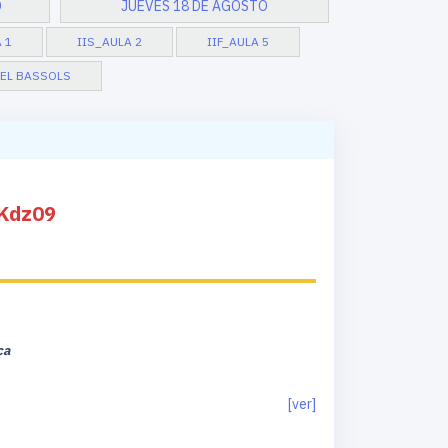
O
JUEVES 18 DE AGOSTO
 1
IIS_AULA 2
IIF_AULA 5
GEL BASSOLS
Kdz09
ca
[ver]