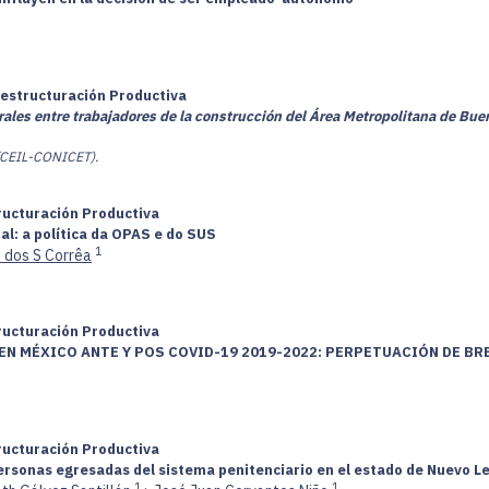
Restructuración Productiva
rales entre trabajadores de la construcción del Área Metropolitana de Buen
 (CEIL-CONICET).
tructuración Productiva
l: a política da OPAS e do SUS
1
 dos S Corrêa
tructuración Productiva
 EN MÉXICO ANTE Y POS COVID-19 2019-2022: PERPETUACIÓN DE B
tructuración Productiva
 personas egresadas del sistema penitenciario en el estado de Nuevo L
1
1