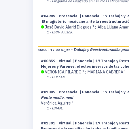
1 - Programa de Posgrado en Estudios Latinoameri
#04985 | Presencial | Ponencia | 17 Trabajo y 
El magisterio mexicano ante la reestructuració
1
José David Alarid Dieguez
;
Alba Liliana Ama
1 - UPN- Ajusco.
- Trabajo y Reestructuración pro
15:00 - 17:00
GT_17
#00859 | Virtual | Ponencia | 17 Trabajo y Res
Mujeres y Varones: efectos inversos de las co
1
1
VERONICA FILARDO
;
MARIANA CABRERA
1 - UDELAR.
#01009 | Presencial | Ponencia | 17 Trabajo y 
Punto medio, neni
1
Verónica Aguirre
1 - UNAM.
#01391 | Virtual | Ponencia | 17 Trabajo y Res
Factores de la conciliación trabajo-familia qu