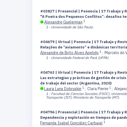
#03827 | Presencial | Ponencia | 17 Trabajo y 
"A Poeira dos Pequenos Conflitos”: desafios t
1
Alexandre Guelerman
1 - Universidade de São Paulo.
#04679 | Virtual | Ponencia | 17 Trabajo y Res
Relações de “aviamento” e dinâmicas territori
1
Alexandre de Brito Alves Apelido
;
Marcelo do V
1 - Universidade Federal do Pará (UFPA).
#04763 | Virtual | Ponencia | 17 Trabajo y Res
Las estrategias y prácticas de gestión de crisi
de trabajo del sector (Argentina, 2020)
1
1
Laura Luna Dobruskin
;
Clara Pierini
;
Alejan
1 - Facultad de Ciencias Sociales (FSOC), Universid
Transporte (JST), Ministerio de Transporte (MT).
#04796 | Presencial | Ponencia | 17 Trabajo y 
Dependencia y explotación en tiempos de pande
1
Fernanda Isabel González Carbajal