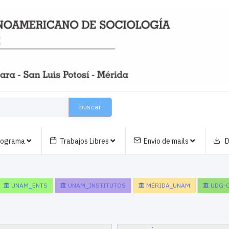
buscar
nograma
Trabajos Libres
Envio de mails
D
UNAM_ENTS
UNAM_INSTITUTOS
MÉRIDA_UNAM
UDG-