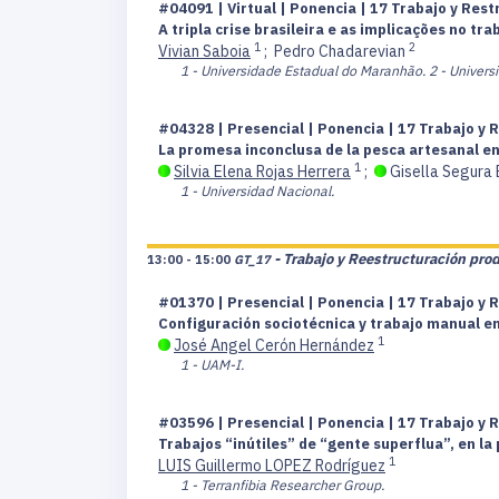
#04091 | Virtual | Ponencia | 17 Trabajo y Res
A tripla crise brasileira e as implicações no t
1
2
Vivian Saboia
;
Pedro Chadarevian
1 - Universidade Estadual do Maranhão.
2 - Univers
#04328 | Presencial | Ponencia | 17 Trabajo y 
La promesa inconclusa de la pesca artesanal en
1
Silvia Elena Rojas Herrera
;
Gisella Segura
1 - Universidad Nacional.
- Trabajo y Reestructuración pro
13:00 - 15:00
GT_17
#01370 | Presencial | Ponencia | 17 Trabajo y 
Configuración sociotécnica y trabajo manual en 
1
José Angel Cerón Hernández
1 - UAM-I.
#03596 | Presencial | Ponencia | 17 Trabajo y 
Trabajos “inútiles” de “gente superflua”, en l
1
LUIS Guillermo LOPEZ Rodríguez
1 - Terranfibia Researcher Group.