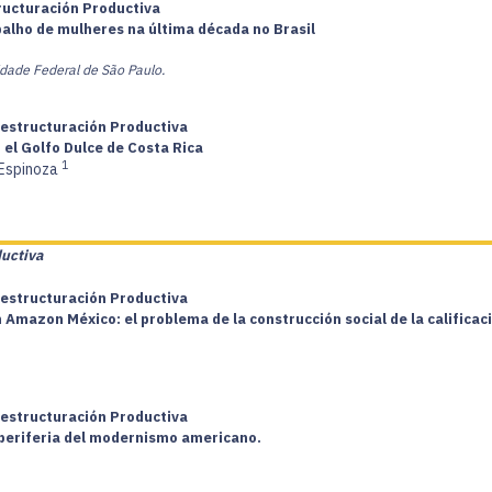
tructuración Productiva
rabalho de mulheres na última década no Brasil
idade Federal de São Paulo.
Restructuración Productiva
 el Golfo Dulce de Costa Rica
1
 Espinoza
ductiva
Restructuración Productiva
Amazon México: el problema de la construcción social de la calificac
Restructuración Productiva
a periferia del modernismo americano.