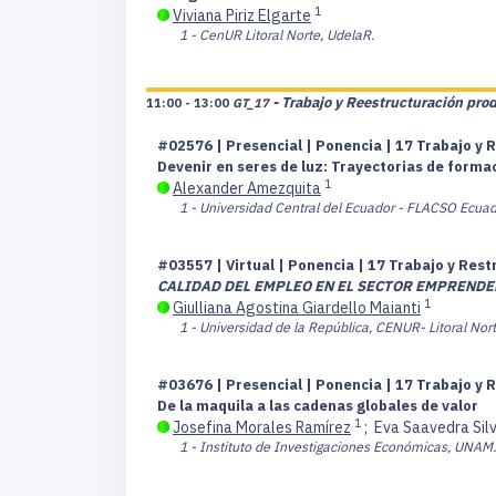
1
Viviana Piriz Elgarte
1 - CenUR Litoral Norte, UdelaR.
- Trabajo y Reestructuración pro
11:00 - 13:00
GT_17
#02576 | Presencial | Ponencia | 17 Trabajo y 
Devenir en seres de luz: Trayectorias de formac
1
Alexander Amezquita
1 - Universidad Central del Ecuador - FLACSO Ecuad
#03557 | Virtual | Ponencia | 17 Trabajo y Res
CALIDAD DEL EMPLEO EN EL SECTOR EMPRENDE
1
Giulliana Agostina Giardello Maianti
1 - Universidad de la República, CENUR- Litoral Nort
#03676 | Presencial | Ponencia | 17 Trabajo y 
De la maquila a las cadenas globales de valor
1
Josefina Morales Ramírez
;
Eva Saavedra Sil
1 - Instituto de Investigaciones Económicas, UNAM.